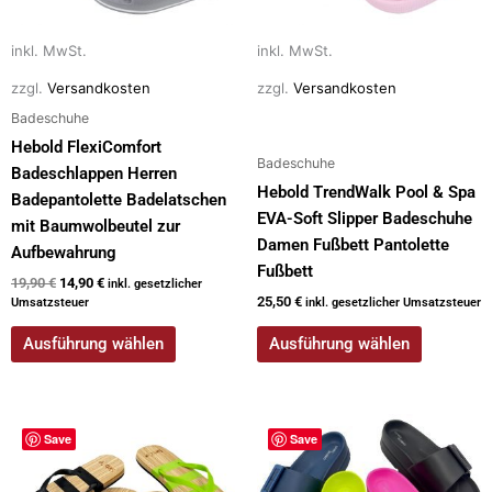
auf.
auf.
Die
Die
inkl. MwSt.
inkl. MwSt.
Optionen
Optionen
können
können
zzgl.
Versandkosten
zzgl.
Versandkosten
auf
auf
Badeschuhe
der
der
Hebold FlexiComfort
Produktseite
Produktseite
Badeschuhe
Badeschlappen Herren
gewählt
gewählt
Hebold TrendWalk Pool & Spa
Badepantolette Badelatschen
werden
werden
EVA-Soft Slipper Badeschuhe
mit Baumwolbeutel zur
Damen Fußbett Pantolette
Aufbewahrung
Fußbett
19,90
€
14,90
€
inkl. gesetzlicher
25,50
€
Umsatzsteuer
inkl. gesetzlicher Umsatzsteuer
Ausführung wählen
Ausführung wählen
Dieses
Dieses
Save
Save
Produkt
Produkt
weist
weist