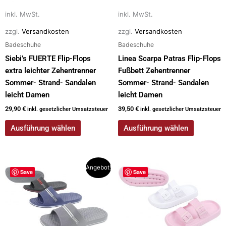
können
können
auf
auf
inkl. MwSt.
inkl. MwSt.
der
der
zzgl.
Versandkosten
zzgl.
Versandkosten
Produktseite
Produktseite
Badeschuhe
Badeschuhe
gewählt
gewählt
Siebi’s FUERTE Flip-Flops
Linea Scarpa Patras Flip-Flops
werden
werden
extra leichter Zehentrenner
Fußbett Zehentrenner
Sommer- Strand- Sandalen
Sommer- Strand- Sandalen
leicht Damen
leicht Damen
29,90
€
39,50
€
inkl. gesetzlicher Umsatzsteuer
inkl. gesetzlicher Umsatzsteuer
Ausführung wählen
Ausführung wählen
Ursprünglicher
Aktueller
Dieses
Dieses
Angebot!
Save
Save
Preis
Preis
Produkt
Produkt
war:
ist:
weist
weist
19,90 €
14,90 €.
mehrere
mehrere
Varianten
Varianten