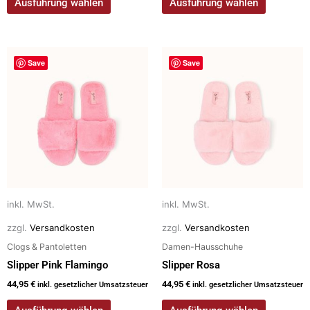
Ausführung wählen
Ausführung wählen
Dieses
Dieses
Save
Save
Produkt
Produkt
weist
weist
mehrere
mehrere
Varianten
Varianten
auf.
auf.
Die
Die
Optionen
Optionen
können
können
auf
auf
inkl. MwSt.
inkl. MwSt.
der
der
zzgl.
Versandkosten
zzgl.
Versandkosten
Produktseite
Produktseite
Clogs & Pantoletten
Damen-Hausschuhe
gewählt
gewählt
Slipper Pink Flamingo
Slipper Rosa
werden
werden
44,95
€
44,95
€
inkl. gesetzlicher Umsatzsteuer
inkl. gesetzlicher Umsatzsteuer