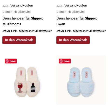
zzgl.
Versandkosten
zzgl.
Versandkosten
Damen-Hausschuhe
Damen-Hausschuhe
Broschenpaar für Slipper:
Broschenpaar für Slipper:
Mushrooms
Swan
29,95
€
29,95
€
inkl. gesetzlicher Umsatzsteuer
inkl. gesetzlicher Umsatzsteuer
In den Warenkorb
In den Warenkorb
Dieses
Save
Save
Produkt
weist
mehrere
Varianten
auf.
Die
Optionen
können