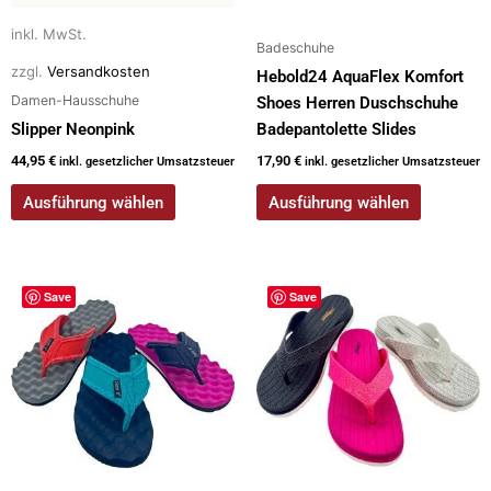
können
können
auf
auf
inkl. MwSt.
Badeschuhe
der
der
zzgl.
Versandkosten
Hebold24 AquaFlex Komfort
Produktseite
Produktseite
Damen-Hausschuhe
Shoes Herren Duschschuhe
gewählt
gewählt
Slipper Neonpink
Badepantolette Slides
werden
werden
44,95
€
17,90
€
inkl. gesetzlicher Umsatzsteuer
inkl. gesetzlicher Umsatzsteuer
Ausführung wählen
Ausführung wählen
Dieses
Dieses
Save
Save
Produkt
Produkt
weist
weist
mehrere
mehrere
Varianten
Varianten
auf.
auf.
Die
Die
Optionen
Optionen