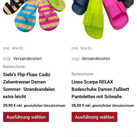
mehrere
mehrere
Varianten
Varianten
auf.
auf.
Die
Die
Optionen
Optionen
können
können
auf
auf
inkl. MwSt.
inkl. MwSt.
der
der
zzgl.
Versandkosten
zzgl.
Versandkosten
Produktseite
Produktseite
Badeschuhe
gewählt
gewählt
Badeschuhe
Siebi’s Flip-Flops Cadiz
werden
werden
Zehentrenner Damen
Linea Scarpa RELAX
Sommer- Strandsandalen
Badeschuhe Damen Fußbett
extra leicht
Pantoletten mit Schnalle
29,90
€
35,50
€
inkl. gesetzlicher Umsatzsteuer
inkl. gesetzlicher Umsatzsteuer
Ausführung wählen
Ausführung wählen