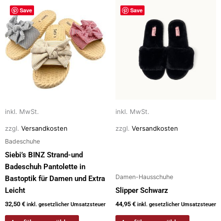
Dieses
Dieses
Save
Save
Produkt
Produkt
weist
weist
mehrere
mehrere
Varianten
Varianten
auf.
auf.
Die
Die
Optionen
Optionen
können
können
auf
auf
inkl. MwSt.
inkl. MwSt.
der
der
zzgl.
Versandkosten
zzgl.
Versandkosten
Produktseite
Produktseite
Badeschuhe
gewählt
gewählt
Siebi’s BINZ Strand-und
werden
werden
Badeschuh Pantolette in
Damen-Hausschuhe
Bastoptik für Damen und Extra
Leicht
Slipper Schwarz
32,50
€
44,95
€
inkl. gesetzlicher Umsatzsteuer
inkl. gesetzlicher Umsatzsteuer