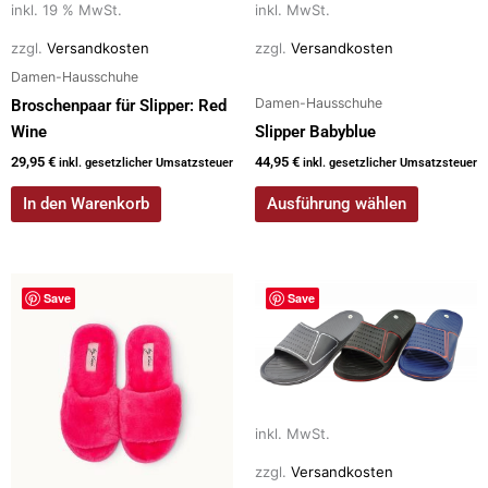
auf
inkl. 19 % MwSt.
inkl. MwSt.
der
zzgl.
Versandkosten
zzgl.
Versandkosten
Produktseite
Damen-Hausschuhe
gewählt
Damen-Hausschuhe
Broschenpaar für Slipper: Red
werden
Wine
Slipper Babyblue
29,95
€
44,95
€
inkl. gesetzlicher Umsatzsteuer
inkl. gesetzlicher Umsatzsteuer
In den Warenkorb
Ausführung wählen
Dieses
Dieses
Save
Save
Produkt
Produkt
weist
weist
mehrere
mehrere
Varianten
Varianten
auf.
auf.
inkl. MwSt.
Die
Die
Optionen
Optionen
zzgl.
Versandkosten