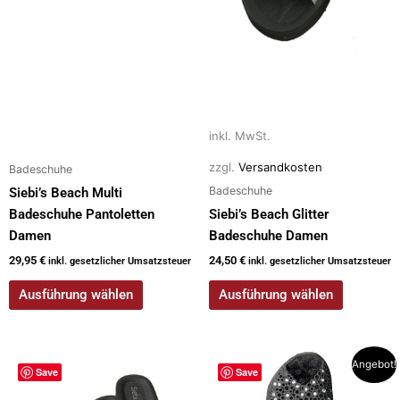
auf
auf
der
der
Produktseite
Produktseite
gewählt
gewählt
werden
werden
inkl. MwSt.
zzgl.
Versandkosten
Badeschuhe
Badeschuhe
Siebi’s Beach Multi
Badeschuhe Pantoletten
Siebi’s Beach Glitter
Damen
Badeschuhe Damen
29,95
€
24,50
€
inkl. gesetzlicher Umsatzsteuer
inkl. gesetzlicher Umsatzsteuer
Ausführung wählen
Ausführung wählen
Dieses
Dieses
Angebot!
Save
Save
Produkt
Produkt