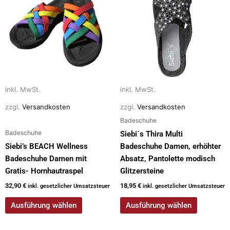
weist
weist
mehrere
mehrere
Varianten
Varianten
auf.
auf.
Die
Die
Optionen
Optionen
können
können
auf
auf
inkl. MwSt.
inkl. MwSt.
der
der
zzgl.
Versandkosten
zzgl.
Versandkosten
Produktseite
Produktseite
Badeschuhe
gewählt
gewählt
Badeschuhe
Siebi´s Thira Multi
werden
werden
Siebi’s BEACH Wellness
Badeschuhe Damen, erhöhter
Badeschuhe Damen mit
Absatz, Pantolette modisch
Gratis- Hornhautraspel
Glitzersteine
32,90
€
18,95
€
inkl. gesetzlicher Umsatzsteuer
inkl. gesetzlicher Umsatzsteuer
Ausführung wählen
Ausführung wählen