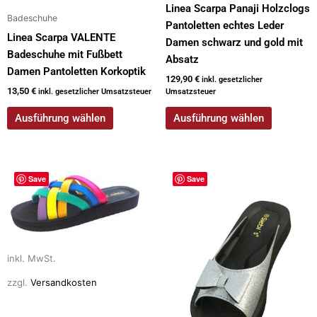
Linea Scarpa Panaji Holzclogs
werden
werden
Badeschuhe
Pantoletten echtes Leder
Linea Scarpa VALENTE
Damen schwarz und gold mit
Badeschuhe mit Fußbett
Absatz
Damen Pantoletten Korkoptik
129,90
€
inkl. gesetzlicher
13,50
€
inkl. gesetzlicher Umsatzsteuer
Umsatzsteuer
Ausführung wählen
Ausführung wählen
Dieses
Dieses
Save
Save
Produkt
Produkt
weist
weist
mehrere
mehrere
Varianten
Varianten
auf.
auf.
inkl. MwSt.
Die
Die
zzgl.
Versandkosten
Optionen
Optionen
können
können