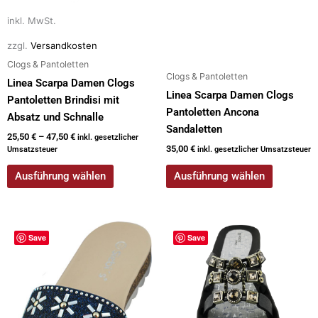
inkl. MwSt.
zzgl.
Versandkosten
Clogs & Pantoletten
Clogs & Pantoletten
Linea Scarpa Damen Clogs
Linea Scarpa Damen Clogs
Pantoletten Brindisi mit
Pantoletten Ancona
Absatz und Schnalle
Sandaletten
25,50
€
–
47,50
€
inkl. gesetzlicher
35,00
€
Umsatzsteuer
inkl. gesetzlicher Umsatzsteuer
Ausführung wählen
Ausführung wählen
Dieses
Dieses
Save
Save
Produkt
Produkt
weist
weist
mehrere
mehrere
Varianten
Varianten
auf.
auf.