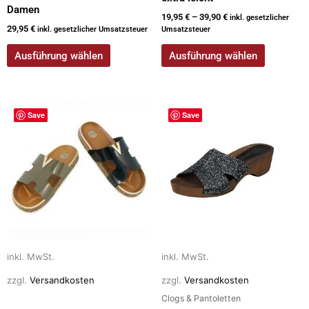
Damen
19,95
€
–
39,90
€
inkl. gesetzlicher
29,95
€
inkl. gesetzlicher Umsatzsteuer
Umsatzsteuer
Ausführung wählen
Ausführung wählen
Dieses
Dieses
Save
Save
Produkt
Produkt
weist
weist
mehrere
mehrere
Varianten
Varianten
auf.
auf.
Die
Die
Optionen
Optionen
können
können
auf
auf
inkl. MwSt.
inkl. MwSt.
der
der
zzgl.
Versandkosten
zzgl.
Versandkosten
Produktseite
Produktseite
Clogs & Pantoletten
gewählt
gewählt