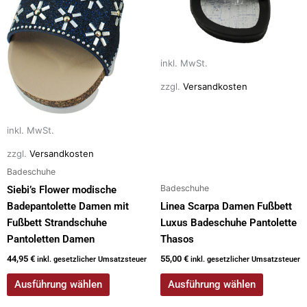
Die
Die
Optionen
Optionen
können
können
auf
auf
inkl. MwSt.
der
der
zzgl.
Versandkosten
Produktseite
Produktseite
gewählt
gewählt
werden
werden
inkl. MwSt.
zzgl.
Versandkosten
Badeschuhe
Badeschuhe
Siebi’s Flower modische
Badepantolette Damen mit
Linea Scarpa Damen Fußbett
Fußbett Strandschuhe
Luxus Badeschuhe Pantolette
Pantoletten Damen
Thasos
44,95
€
55,00
€
inkl. gesetzlicher Umsatzsteuer
inkl. gesetzlicher Umsatzsteuer
Ausführung wählen
Ausführung wählen