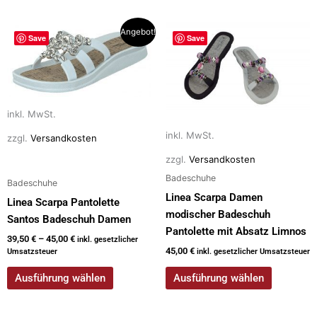
Dieses
Dieses
Angebot!
Save
Save
Produkt
Produkt
weist
weist
mehrere
mehrere
Varianten
Varianten
inkl. MwSt.
auf.
auf.
Die
Die
inkl. MwSt.
zzgl.
Versandkosten
Optionen
Optionen
zzgl.
Versandkosten
können
können
Badeschuhe
auf
auf
Badeschuhe
Linea Scarpa Damen
der
der
Linea Scarpa Pantolette
modischer Badeschuh
Produktseite
Produktseite
Santos Badeschuh Damen
Pantolette mit Absatz Limnos
gewählt
gewählt
39,50
€
–
45,00
€
inkl. gesetzlicher
werden
werden
45,00
€
Umsatzsteuer
inkl. gesetzlicher Umsatzsteuer
Ausführung wählen
Ausführung wählen