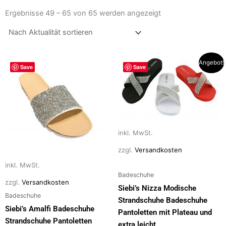
Nach
Aktualität
Ergebnisse 49 – 65 von 65 werden angezeigt
sortiert
Dieses
Dieses
Angebot!
Save
Save
Produkt
Produkt
weist
weist
mehrere
mehrere
Varianten
Varianten
auf.
auf.
inkl. MwSt.
Die
Die
Optionen
Optionen
zzgl.
Versandkosten
können
können
inkl. MwSt.
auf
auf
Badeschuhe
der
der
zzgl.
Versandkosten
Siebi’s Nizza Modische
Produktseite
Produktseite
Badeschuhe
Strandschuhe Badeschuhe
gewählt
gewählt
Siebi’s Amalfi Badeschuhe
Pantoletten mit Plateau und
werden
werden
Strandschuhe Pantoletten
extra leicht