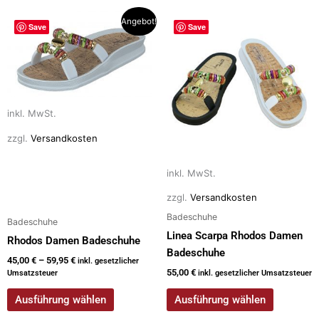
Dieses
Dieses
Angebot!
Save
Save
Produkt
Produkt
weist
weist
mehrere
mehrere
Varianten
Varianten
auf.
auf.
inkl. MwSt.
Die
Die
Optionen
Optionen
zzgl.
Versandkosten
können
können
auf
auf
inkl. MwSt.
der
der
zzgl.
Versandkosten
Produktseite
Produktseite
Badeschuhe
Badeschuhe
gewählt
gewählt
Linea Scarpa Rhodos Damen
Rhodos Damen Badeschuhe
werden
werden
Badeschuhe
45,00
€
–
59,95
€
inkl. gesetzlicher
55,00
€
Umsatzsteuer
inkl. gesetzlicher Umsatzsteuer
Ausführung wählen
Ausführung wählen