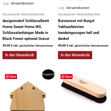
zzgl.
Versandkosten
zzgl.
Versandkosten
Accessoires-Geschenkartikel
Accessoires-Geschenkartikel
designimdorf Schlüsselbrett
Bürstenset mit Burgol
Home Sweet Home WG
Yakhaarbürsten
Schlüsselanhänger Made in
handeingezogen hell und
Black Forest optional Gravur
dunkel
39,95
€
99,00
€
inkl. gesetzlicher Umsatzsteuer
inkl. gesetzlicher Umsatzsteuer
In den Warenkorb
In den Warenkorb
Ursprünglicher
Aktueller
Angebot!
Save
Save
Preis
Preis
war:
ist:
29,95 €
25,00 €.