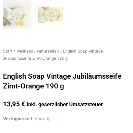
Start
/
Wellness
/
Naturseifen
/ English Soap Vintage
Jubiläumsseife Zimt-Orange 190 g
English Soap Vintage Jubiläumsseife
Zimt-Orange 190 g
13,95
€
inkl. gesetzlicher Umsatzsteuer
English
Verfügbarkeit:
Vorrätig
Soap
Vintage