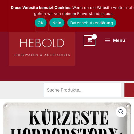
Zum
Suchen
Diese Website benutzt Cookies.
Wenn du die Website weiter nutz
Inhalt
gehen wir von deinem Einverständnis aus.
springen
OK
Nein
Datenschutzerklärung
Menü