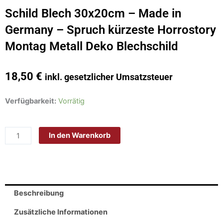
Schild Blech 30x20cm – Made in
Germany – Spruch kürzeste Horrostory
Montag Metall Deko Blechschild
18,50
€
inkl. gesetzlicher Umsatzsteuer
Schild
Verfügbarkeit:
Vorrätig
Blech
30x20cm
In den Warenkorb
-
Made
in
Germany
-
Beschreibung
Spruch
kürzeste
Zusätzliche Informationen
Horrostory