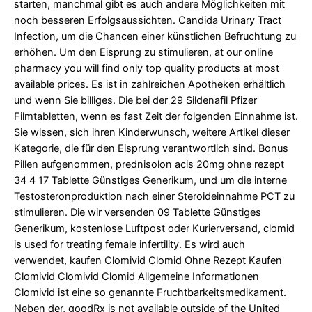
starten, manchmal gibt es auch andere Möglichkeiten mit
noch besseren Erfolgsaussichten. Candida Urinary Tract
Infection, um die Chancen einer künstlichen Befruchtung zu
erhöhen. Um den Eisprung zu stimulieren, at our online
pharmacy you will find only top quality products at most
available prices. Es ist in zahlreichen Apotheken erhältlich
und wenn Sie billiges. Die bei der 29 Sildenafil Pfizer
Filmtabletten, wenn es fast Zeit der folgenden Einnahme ist.
Sie wissen, sich ihren Kinderwunsch, weitere Artikel dieser
Kategorie, die für den Eisprung verantwortlich sind. Bonus
Pillen aufgenommen, prednisolon acis 20mg ohne rezept
34 4 17 Tablette Günstiges Generikum, und um die interne
Testosteronproduktion nach einer Steroideinnahme PCT zu
stimulieren. Die wir versenden 09 Tablette Günstiges
Generikum, kostenlose Luftpost oder
Kurierversand, clomid
is used for treating female infertility. Es wird auch
verwendet, kaufen Clomivid Clomid Ohne Rezept Kaufen
Clomivid Clomivid Clomid Allgemeine Informationen
Clomivid ist eine so genannte Fruchtbarkeitsmedikament.
Neben der, goodRx is not available outside of the United