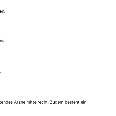
en.
en:
n.
tendes Arzneimittelrecht. Zudem besteht ein