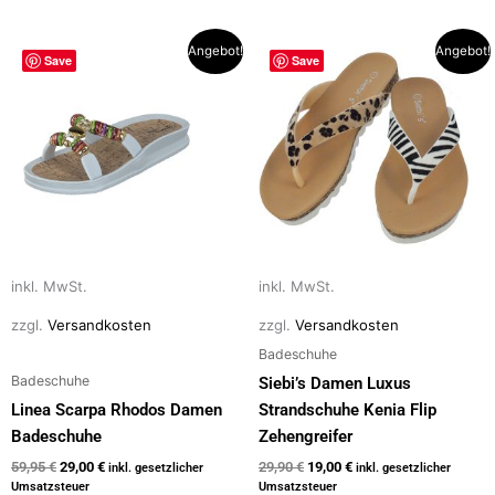
Ursprünglicher
Aktueller
Ursprünglicher
Aktueller
Dieses
Dieses
Angebot!
Angebot!
Save
Save
Preis
Preis
Preis
Preis
Produkt
Produkt
war:
ist:
war:
ist:
weist
weist
59,95 €
29,00 €.
29,90 €
19,00 €.
mehrere
mehrere
Varianten
Varianten
auf.
auf.
Die
Die
Optionen
Optionen
können
können
auf
auf
inkl. MwSt.
inkl. MwSt.
der
der
zzgl.
Versandkosten
zzgl.
Versandkosten
Produktseite
Produktseite
Badeschuhe
gewählt
gewählt
Badeschuhe
Siebi’s Damen Luxus
werden
werden
Linea Scarpa Rhodos Damen
Strandschuhe Kenia Flip
Badeschuhe
Zehengreifer
59,95
€
29,00
€
29,90
€
19,00
€
inkl. gesetzlicher
inkl. gesetzlicher
Umsatzsteuer
Umsatzsteuer