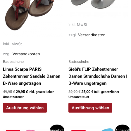
Varianten
Varianten
auf.
auf.
Die
Die
Optionen
Optionen
inkl. MwSt.
können
können
zzgl.
Versandkosten
auf
auf
inkl. MwSt.
der
der
Produktseite
Produktseite
zzgl.
Versandkosten
gewählt
gewählt
Badeschuhe
Badeschuhe
werden
werden
Linea Scarpa PARIS
Siebi’s FLIP Zehentrenner
Zehentrenner Sandale Damen |
Damen Strandschuhe Damen |
B-Ware ungetragen
B-Ware ungetragen
49,95
€
29,95
€
39,90
€
25,00
€
inkl. gesetzlicher
inkl. gesetzlicher
Umsatzsteuer
Umsatzsteuer
Ausführung wählen
Ausführung wählen
Ursprünglicher
Aktueller
Ursprünglicher
Aktueller
Dieses
Dieses
Angebot!
Angebot!