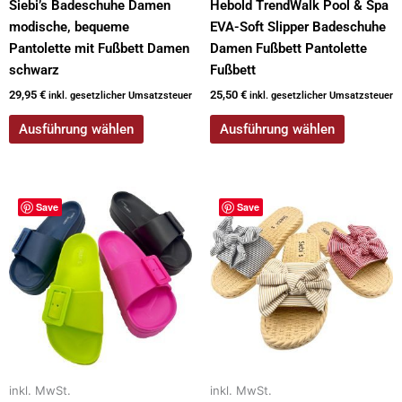
Siebi’s Badeschuhe Damen
Hebold TrendWalk Pool & Spa
werden
werden
modische, bequeme
EVA-Soft Slipper Badeschuhe
Pantolette mit Fußbett Damen
Damen Fußbett Pantolette
schwarz
Fußbett
29,95
€
25,50
€
inkl. gesetzlicher Umsatzsteuer
inkl. gesetzlicher Umsatzsteuer
Ausführung wählen
Ausführung wählen
Dieses
Dieses
Save
Save
Produkt
Produkt
weist
weist
mehrere
mehrere
Varianten
Varianten
auf.
auf.
Die
Die
Optionen
Optionen
können
können
auf
auf
inkl. MwSt.
inkl. MwSt.