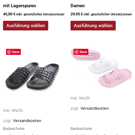
mit Lagerspuren
Damen
45,00
€
29,95
€
inkl. gesetzlicher Umsatzsteuer
inkl. gesetzlicher Umsatzsteuer
Ausführung wählen
Ausführung wählen
Dieses
Dieses
Save
Save
Produkt
Produkt
weist
weist
mehrere
mehrere
Varianten
Varianten
auf.
auf.
Die
Die
inkl. MwSt.
Optionen
Optionen
können
können
zzgl.
Versandkosten
inkl. MwSt.
auf
auf
der
der
zzgl.
Versandkosten
Produktseite
Produktseite
Badeschuhe
Badeschuhe
gewählt
gewählt