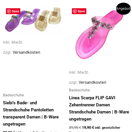
Ursprünglicher
Aktueller
Dieses
Dieses
Angebot!
Save
Save
Preis
Preis
Produkt
Produkt
war:
ist:
weist
weist
39,95 €
19,90 €.
mehrere
mehrere
Varianten
Varianten
inkl. MwSt.
auf.
auf.
Die
Die
zzgl.
Versandkosten
Optionen
Optionen
können
können
auf
auf
inkl. MwSt.
der
der
zzgl.
Versandkosten
Produktseite
Produktseite
Badeschuhe
gewählt
gewählt
Badeschuhe
Linea Scarpa FLIP GAVI
werden
werden
Siebi’s Bade- und
Zehentrenner Damen
Strandschuhe Pantoletten
Strandschuhe Damen | B-Ware
transparent Damen | B-Ware
ungetragen
ungetragen
39,95
€
19,90
€
inkl. gesetzlicher