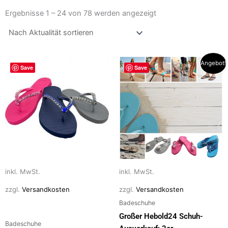
Nach
Aktualität
Ergebnisse 1 – 24 von 78 werden angezeigt
sortiert
Dieses
Dieses
Angebot!
Save
Save
Produkt
Produkt
weist
weist
mehrere
mehrere
Varianten
Varianten
auf.
auf.
Die
Die
Optionen
Optionen
können
können
auf
auf
inkl. MwSt.
inkl. MwSt.
der
der
zzgl.
Versandkosten
zzgl.
Versandkosten
Produktseite
Produktseite
Badeschuhe
gewählt
gewählt
Großer Hebold24 Schuh-
werden
werden
Badeschuhe