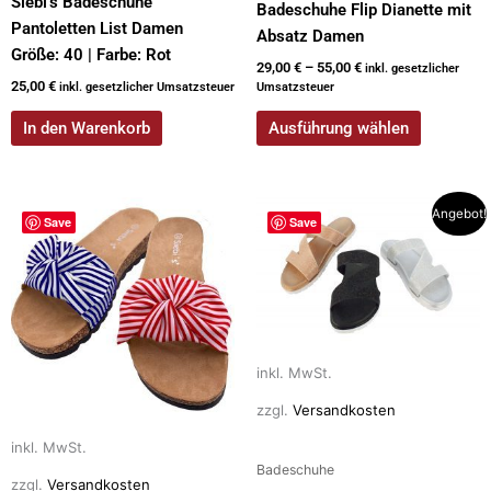
Siebi’s Badeschuhe
Badeschuhe Flip Dianette mit
Pantoletten List Damen
Absatz Damen
Größe: 40 | Farbe: Rot
29,00
€
–
55,00
€
inkl. gesetzlicher
25,00
€
inkl. gesetzlicher Umsatzsteuer
Umsatzsteuer
In den Warenkorb
Ausführung wählen
Dieses
Dieses
Angebot!
Save
Save
Produkt
Produkt
weist
weist
mehrere
mehrere
Varianten
Varianten
auf.
auf.
Die
Die
inkl. MwSt.
Optionen
Optionen
zzgl.
Versandkosten
können
können
auf
auf
inkl. MwSt.
Badeschuhe
der
der
zzgl.
Versandkosten