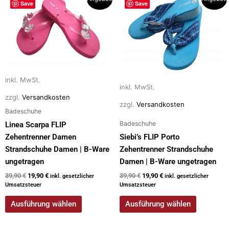
Save
Save
Preis
Preis
Preis
Preis
Produkt
Produkt
war:
ist:
war:
ist:
weist
weist
39,90 €
19,90 €.
39,90 €
19,90 €.
mehrere
mehrere
Varianten
Varianten
auf.
auf.
Die
Die
inkl. MwSt.
Optionen
Optionen
inkl. MwSt.
können
können
zzgl.
Versandkosten
zzgl.
Versandkosten
auf
auf
Badeschuhe
der
der
Badeschuhe
Linea Scarpa FLIP
Produktseite
Produktseite
Zehentrenner Damen
Siebi’s FLIP Porto
gewählt
gewählt
Strandschuhe Damen | B-Ware
Zehentrenner Strandschuhe
werden
werden
ungetragen
Damen | B-Ware ungetragen
39,90
€
19,90
€
39,90
€
19,90
€
inkl. gesetzlicher
inkl. gesetzlicher
Umsatzsteuer
Umsatzsteuer
Ausführung wählen
Ausführung wählen