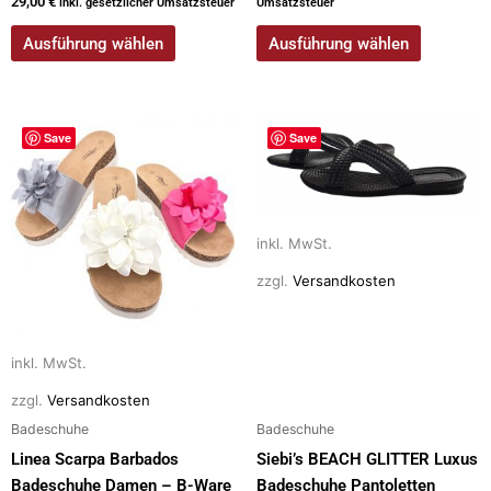
29,00
€
inkl. gesetzlicher Umsatzsteuer
Umsatzsteuer
Ausführung wählen
Ausführung wählen
Dieses
Dieses
Save
Save
Produkt
Produkt
weist
weist
mehrere
mehrere
Varianten
Varianten
inkl. MwSt.
auf.
auf.
zzgl.
Versandkosten
Die
Die
Optionen
Optionen
können
können
auf
auf
inkl. MwSt.
der
der
zzgl.
Versandkosten
Produktseite
Produktseite
Badeschuhe
Badeschuhe
gewählt
gewählt
Linea Scarpa Barbados
Siebi’s BEACH GLITTER Luxus
werden
werden
Badeschuhe Damen – B-Ware
Badeschuhe Pantoletten