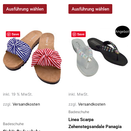
Ausführung wählen
Ausführung wählen
Dieses
Angebot!
Save
Save
Produkt
weist
mehrere
Varianten
auf.
Die
Optionen
können
auf
inkl. 19 % MwSt.
inkl. MwSt.
der
zzgl.
Versandkosten
zzgl.
Versandkosten
Produktseite
Badeschuhe
gewählt
Linea Scarpa
werden
Badeschuhe
Zehenstegsandale Panagia