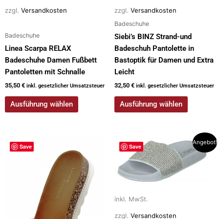
der
der
zzgl.
Versandkosten
zzgl.
Versandkosten
Produktseite
Produktseite
Badeschuhe
gewählt
gewählt
Badeschuhe
Siebi’s BINZ Strand-und
werden
werden
Linea Scarpa RELAX
Badeschuh Pantolette in
Badeschuhe Damen Fußbett
Bastoptik für Damen und Extra
Pantoletten mit Schnalle
Leicht
35,50
€
32,50
€
inkl. gesetzlicher Umsatzsteuer
inkl. gesetzlicher Umsatzsteuer
Ausführung wählen
Ausführung wählen
Ursprünglicher
Aktueller
Dieses
Dieses
Angebot!
Save
Save
Preis
Preis
Produkt
Produkt
war:
ist:
weist
weist
48,95 €
25,00 €.
mehrere
mehrere
Varianten
Varianten
inkl. MwSt.
auf.
auf.
Die
Die
zzgl.
Versandkosten