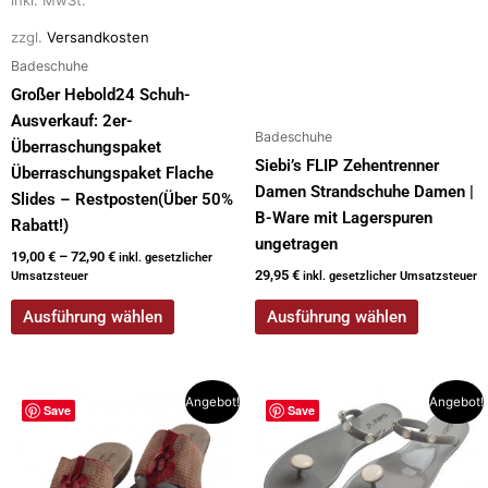
der
der
zzgl.
Versandkosten
Produktseite
Produktseite
Badeschuhe
gewählt
gewählt
Großer Hebold24 Schuh-
werden
werden
Ausverkauf: 2er-
Badeschuhe
Überraschungspaket
Siebi’s FLIP Zehentrenner
Überraschungspaket Flache
Damen Strandschuhe Damen |
Slides – Restposten(Über 50%
B-Ware mit Lagerspuren
Rabatt!)
ungetragen
19,00
€
–
72,90
€
inkl. gesetzlicher
29,95
€
Umsatzsteuer
inkl. gesetzlicher Umsatzsteuer
Ausführung wählen
Ausführung wählen
Ursprünglicher
Aktueller
Ursprünglicher
Aktueller
Dieses
Dieses
Angebot!
Angebot!
Save
Save
Preis
Preis
Preis
Preis
Produkt
Produkt
war:
ist:
war:
ist:
weist
weist
49,95 €
29,95 €.
39,90 €
25,00 €.
mehrere
mehrere