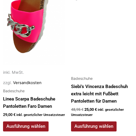
Optionen
Optionen
können
können
auf
auf
der
der
Produktseite
Produktseite
gewählt
gewählt
werden
werden
inkl. MwSt.
Badeschuhe
zzgl.
Versandkosten
Siebi’s Vincenza Badeschuh
Badeschuhe
extra leicht mit Fußbett
Linea Scarpa Badeschuhe
Pantoletten für Damen
Pantoletten Faro Damen
48,95
€
25,00
€
inkl. gesetzlicher
29,00
€
inkl. gesetzlicher Umsatzsteuer
Umsatzsteuer
Ausführung wählen
Ausführung wählen