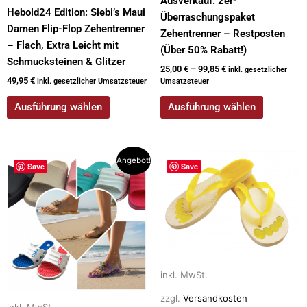
Ausverkauf: 2er-
Hebold24 Edition: Siebi’s Maui
Überraschungspaket
Damen Flip-Flop Zehentrenner
Zehentrenner – Restposten
– Flach, Extra Leicht mit
(Über 50% Rabatt!)
Schmucksteinen & Glitzer
25,00
€
–
99,85
€
inkl. gesetzlicher
49,95
€
inkl. gesetzlicher Umsatzsteuer
Umsatzsteuer
Ausführung wählen
Ausführung wählen
Dieses
Dieses
Angebot!
Save
Save
Produkt
Produkt
weist
weist
mehrere
mehrere
Varianten
Varianten
auf.
auf.
Die
Die
Optionen
Optionen
inkl. MwSt.
können
können
zzgl.
Versandkosten
auf
auf
inkl. MwSt.