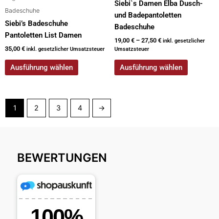
Siebi`s Damen Elba Dusch-
Produktseite
Produktseite
Badeschuhe
und Badepantoletten
gewählt
gewählt
Siebi’s Badeschuhe
Badeschuhe
werden
werden
Pantoletten List Damen
19,00
€
–
27,50
€
inkl. gesetzlicher
35,00
€
inkl. gesetzlicher Umsatzsteuer
Umsatzsteuer
Ausführung wählen
Ausführung wählen
1
2
3
4
→
BEWERTUNGEN