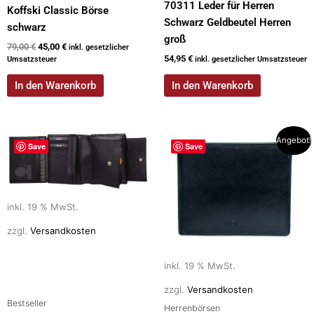
70311 Leder für Herren
Koffski Classic Börse
Schwarz Geldbeutel Herren
schwarz
groß
79,00
€
45,00
€
inkl. gesetzlicher
54,95
€
Umsatzsteuer
inkl. gesetzlicher Umsatzsteuer
In den Warenkorb
In den Warenkorb
Ursprünglicher
Aktueller
Angebot!
Save
Save
Preis
Preis
war:
ist:
59,95 €
47,50 €.
inkl. 19 % MwSt.
zzgl.
Versandkosten
inkl. 19 % MwSt.
zzgl.
Versandkosten
Bestseller
Herrenbörsen