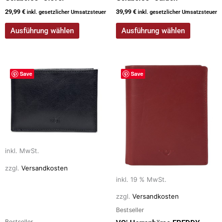
werden
werden
29,99
€
39,99
€
inkl. gesetzlicher Umsatzsteuer
inkl. gesetzlicher Umsatzsteuer
Ausführung wählen
Ausführung wählen
Dieses
Save
Save
Produkt
weist
mehrere
Varianten
auf.
Die
Optionen
inkl. MwSt.
können
zzgl.
Versandkosten
auf
inkl. 19 % MwSt.
der
zzgl.
Versandkosten
Produktseite
Bestseller
gewählt
Bestseller