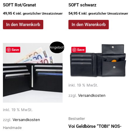
SOFT Rot/Granat
SOFT schwarz
49,95
€
54,95
€
inkl. gesetzlicher Umsatzsteuer
inkl. gesetzlicher Umsatzsteuer
In den Warenkorb
In den Warenkorb
Ursprünglicher
Aktueller
Angebot!
Save
Save
Preis
Preis
war:
ist:
79,00 €
45,00 €.
inkl. 19 % MwSt.
zzgl.
Versandkosten
inkl. 19 % MwSt.
Bestseller
zzgl.
Versandkosten
Voi Geldbörse “TOBI” NOS-
Handmade