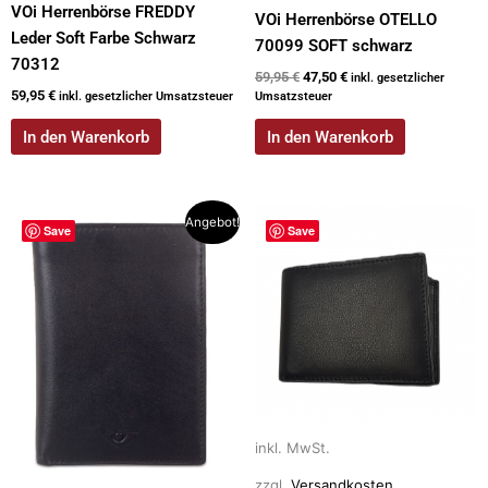
VOi Herrenbörse FREDDY
VOi Herrenbörse OTELLO
Leder Soft Farbe Schwarz
70099 SOFT schwarz
70312
59,95
€
47,50
€
inkl. gesetzlicher
59,95
€
inkl. gesetzlicher Umsatzsteuer
Umsatzsteuer
In den Warenkorb
In den Warenkorb
Ursprünglicher
Aktueller
Dieses
Angebot!
Save
Save
Preis
Preis
Produkt
war:
ist:
weist
49,95 €
29,90 €.
mehrere
Varianten
auf.
Die
Optionen
können
inkl. MwSt.
auf
der
zzgl.
Versandkosten