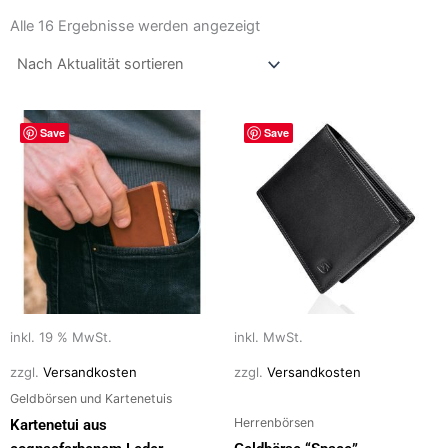
Nach
Aktualität
Alle 16 Ergebnisse werden angezeigt
sortiert
Dieses
Save
Save
Produkt
weist
mehrere
Varianten
auf.
Die
Optionen
können
auf
inkl. 19 % MwSt.
inkl. MwSt.
der
zzgl.
Versandkosten
zzgl.
Versandkosten
Produktseite
Geldbörsen und Kartenetuis
gewählt
Herrenbörsen
Kartenetui aus
werden