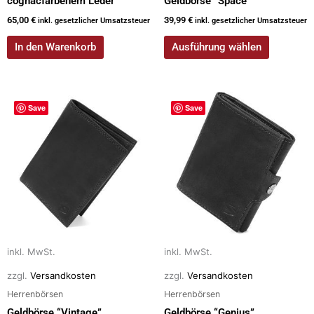
cognacfarbenem Leder
Geldbörse “Space”
65,00
€
39,99
€
inkl. gesetzlicher Umsatzsteuer
inkl. gesetzlicher Umsatzsteuer
In den Warenkorb
Ausführung wählen
Dieses
Dieses
Save
Save
Produkt
Produkt
weist
weist
mehrere
mehrere
Varianten
Varianten
auf.
auf.
Die
Die
Optionen
Optionen
können
können
auf
auf
inkl. MwSt.
inkl. MwSt.
der
der
zzgl.
Versandkosten
zzgl.
Versandkosten
Produktseite
Produktseite
Herrenbörsen
Herrenbörsen
gewählt
gewählt
Geldbörse “Vintage”
Geldbörse “Genius”