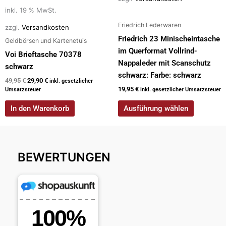
Produktseite
inkl. 19 % MwSt.
gewählt
Friedrich Lederwaren
zzgl.
Versandkosten
werden
Friedrich 23 Minischeintasche
Geldbörsen und Kartenetuis
im Querformat Vollrind-
Voi Brieftasche 70378
Nappaleder mit Scanschutz
schwarz
schwarz: Farbe: schwarz
49,95
€
29,90
€
inkl. gesetzlicher
19,95
€
Umsatzsteuer
inkl. gesetzlicher Umsatzsteuer
In den Warenkorb
Ausführung wählen
BEWERTUNGEN