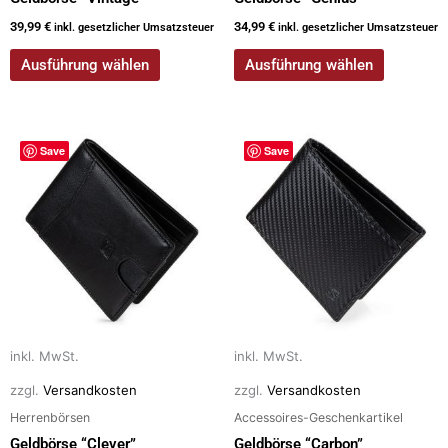
werden
werden
39,99
€
34,99
€
inkl. gesetzlicher Umsatzsteuer
inkl. gesetzlicher Umsatzsteuer
Ausführung wählen
Ausführung wählen
Dieses
Dieses
Save
Save
Produkt
Produkt
weist
weist
mehrere
mehrere
Varianten
Varianten
auf.
auf.
Die
Die
Optionen
Optionen
können
können
auf
auf
inkl. MwSt.
inkl. MwSt.
der
der
zzgl.
Versandkosten
zzgl.
Versandkosten
Produktseite
Produktseite
Herrenbörsen
Accessoires-Geschenkartikel
gewählt
gewählt
Geldbörse “Clever”
Geldbörse “Carbon”