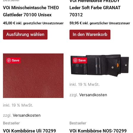
werden
VOi Herrenbörse FREDDY
VOi Minischeintasche THEO
Leder Soft Farbe GRANAT
Glattleder 70100 Unisex
70312
45,00
€
59,95
€
inkl. gesetzlicher Umsatzsteuer
inkl. gesetzlicher Umsatzsteuer
Ausführung wählen
In den Warenkorb
Save
Save
inkl. 19 % MwSt.
zzgl.
Versandkosten
inkl. 19 % MwSt.
zzgl.
Versandkosten
Bestseller
Bestseller
VOi Kombibörse Uli 70299
VOi Kombibörse NOS-70299