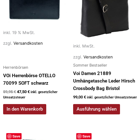
Varianten
auf.
Die
Optionen
inkl. 19 % MwSt.
können
auf
zzgl.
Versandkosten
inkl. MwSt.
der
zzgl.
Versandkosten
Produktseite
Sommer Bestseller
gewählt
Herrenbörsen
werden
Voi Damen 21889
VOi Herrenbörse OTELLO
Umhängetasche Leder Hirsch
70099 SOFT schwarz
Crossbody Bag Bristol
59,95
€
47,50
€
inkl. gesetzlicher
99,00
€
Umsatzsteuer
inkl. gesetzlicher Umsatzsteuer
In den Warenkorb
Ausführung wählen
Dieses
Save
Save
Produkt