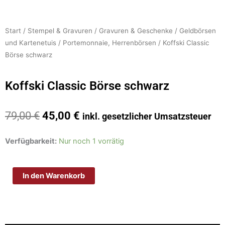
Start
/
Stempel & Gravuren
/
Gravuren & Geschenke
/
Geldbörsen
und Kartenetuis
/
Portemonnaie, Herrenbörsen
/ Koffski Classic
Börse schwarz
Koffski Classic Börse schwarz
Ursprünglicher
Aktueller
79,00
€
45,00
€
inkl. gesetzlicher Umsatzsteuer
Preis
Preis
war:
ist:
Koffski
Verfügbarkeit:
Nur noch 1 vorrätig
79,00 €
45,00 €.
Classic
Börse
In den Warenkorb
schwarz
Menge