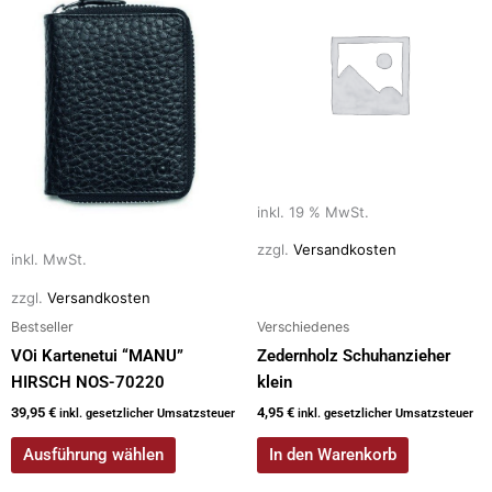
weist
mehrere
Varianten
auf.
Die
Optionen
können
auf
inkl. 19 % MwSt.
der
zzgl.
Versandkosten
inkl. MwSt.
Produktseite
gewählt
zzgl.
Versandkosten
werden
Bestseller
Verschiedenes
VOi Kartenetui “MANU”
Zedernholz Schuhanzieher
HIRSCH NOS-70220
klein
39,95
€
4,95
€
inkl. gesetzlicher Umsatzsteuer
inkl. gesetzlicher Umsatzsteuer
Ausführung wählen
In den Warenkorb