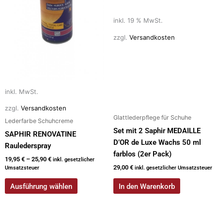
Produktseite
inkl. 19 % MwSt.
gewählt
werden
zzgl.
Versandkosten
inkl. MwSt.
zzgl.
Versandkosten
Glattlederpflege für Schuhe
Lederfarbe Schuhcreme
Set mit 2 Saphir MEDAILLE
SAPHIR RENOVATINE
D’OR de Luxe Wachs 50 ml
Raulederspray
farblos (2er Pack)
19,95
€
–
25,90
€
inkl. gesetzlicher
29,00
€
Umsatzsteuer
inkl. gesetzlicher Umsatzsteuer
Ausführung wählen
In den Warenkorb