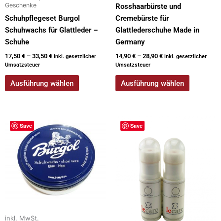
werden
werden
Geschenke
Rosshaarbürste und
Schuhpflegeset Burgol
Cremebürste für
Schuhwachs für Glattleder –
Glattlederschuhe Made in
Schuhe
Germany
17,50
€
–
33,50
€
14,90
€
–
28,90
€
inkl. gesetzlicher
inkl. gesetzlicher
Umsatzsteuer
Umsatzsteuer
Ausführung wählen
Ausführung wählen
Dieses
Dieses
Save
Save
Produkt
Produkt
weist
weist
mehrere
mehrere
Varianten
Varianten
auf.
auf.
Die
Die
Optionen
Optionen
können
können
inkl. MwSt.