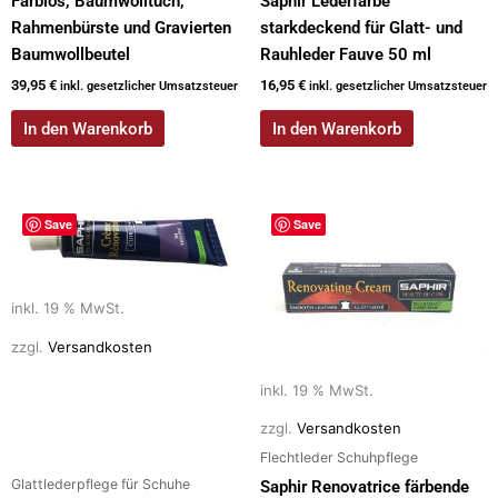
Farblos, Baumwolltuch,
Saphir Lederfarbe
Rahmenbürste und Gravierten
starkdeckend für Glatt- und
Baumwollbeutel
Rauhleder Fauve 50 ml
39,95
€
16,95
€
inkl. gesetzlicher Umsatzsteuer
inkl. gesetzlicher Umsatzsteuer
In den Warenkorb
In den Warenkorb
Save
Save
inkl. 19 % MwSt.
zzgl.
Versandkosten
inkl. 19 % MwSt.
zzgl.
Versandkosten
Flechtleder Schuhpflege
Glattlederpflege für Schuhe
Saphir Renovatrice färbende