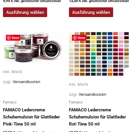
9,95
€
13,50
€
inkl. gesetzlicher Umsatzsteuer
inkl. gesetzlicher Umsatzsteuer
Ausführung wählen
Ausführung wählen
Dieses
Dieses
Save
Save
Produkt
Produkt
weist
weist
mehrere
mehrere
Varianten
Varianten
auf.
auf.
inkl. MwSt.
Die
Die
zzgl.
Versandkosten
Optionen
Optionen
inkl. MwSt.
können
können
zzgl.
Versandkosten
auf
auf
Famaco
Famaco
der
der
FAMACO Ledercreme
FAMACO Ledercreme
Produktseite
Produktseite
Schuhemulsion für Glattleder
Schuhemulsion für Glattleder
gewählt
gewählt
Pink-Töne 50 ml
Rot-Töne 50 ml
werden
werden