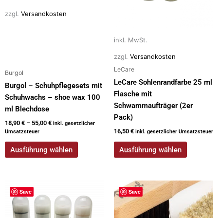
auf
auf
zzgl.
Versandkosten
der
der
Produktseite
Produktseite
inkl. MwSt.
gewählt
gewählt
werden
werden
zzgl.
Versandkosten
LeCare
Burgol
LeCare Sohlenrandfarbe 25 ml
Burgol – Schuhpflegesets mit
Flasche mit
Schuhwachs – shoe wax 100
Schwammaufträger (2er
ml Blechdose
Pack)
18,90
€
–
55,00
€
inkl. gesetzlicher
16,50
€
Umsatzsteuer
inkl. gesetzlicher Umsatzsteuer
Ausführung wählen
Ausführung wählen
Dieses
Dieses
Save
Save
Produkt
Produkt
weist
weist