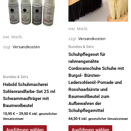
mehrere
mehrere
Varianten
Varianten
auf.
auf.
Die
Die
inkl. MwSt.
Optionen
Optionen
können
können
inkl. MwSt.
zzgl.
Versandkosten
auf
auf
Bundles & Sets
zzgl.
Versandkosten
der
der
Schuhpflegeset für
Produktseite
Produktseite
rahmengenähte
gewählt
gewählt
Cordovanschuhe Schuhe mit
werden
werden
Burgol- Bürsten-
Bundles & Sets
Ledersohlenöl-Pomade und
Hebold Schuhmacherei
Rosshaarbürste und
Sohlenrandfarbe-Set 25 ml
Baumwollbeutel zum
Schwammaufträger mit
Aufbewahren der
Baumwolbeutel
Schuhpflegemittel
15,95
€
–
29,50
€
inkl. gesetzlicher
64,50
€
Umsatzsteuer
inkl. gesetzlicher Umsatzsteuer
Ausführung wählen
Ausführung wählen