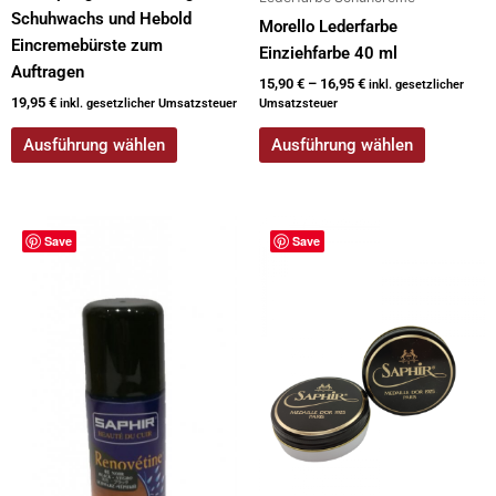
Schuhwachs und Hebold
Morello Lederfarbe
Eincremebürste zum
Einziehfarbe 40 ml
Auftragen
15,90
€
–
16,95
€
inkl. gesetzlicher
19,95
€
inkl. gesetzlicher Umsatzsteuer
Umsatzsteuer
Ausführung wählen
Ausführung wählen
Dieses
Save
Save
Produkt
weist
mehrere
Varianten
auf.
Die
Optionen
können
auf
der