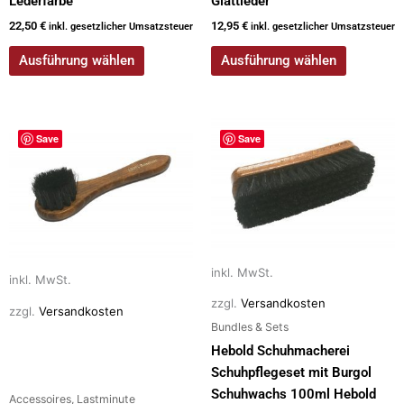
Lederfarbe
Glattleder
22,50
€
12,95
€
inkl. gesetzlicher Umsatzsteuer
inkl. gesetzlicher Umsatzsteuer
Ausführung wählen
Ausführung wählen
Dieses
Dieses
Save
Save
Produkt
Produkt
weist
weist
mehrere
mehrere
Varianten
Varianten
auf.
auf.
Die
Die
inkl. MwSt.
Optionen
Optionen
inkl. MwSt.
können
können
zzgl.
Versandkosten
zzgl.
Versandkosten
auf
auf
Bundles & Sets
der
der
Hebold Schuhmacherei
Produktseite
Produktseite
Schuhpflegeset mit Burgol
gewählt
gewählt
Schuhwachs 100ml Hebold
Accessoires, Lastminute