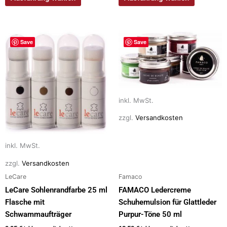
Dieses
Dieses
Save
Save
Produkt
Produkt
weist
weist
mehrere
mehrere
Varianten
Varianten
auf.
auf.
inkl. MwSt.
Die
Die
zzgl.
Versandkosten
Optionen
Optionen
können
können
auf
auf
inkl. MwSt.
der
der
zzgl.
Versandkosten
Produktseite
Produktseite
LeCare
Famaco
gewählt
gewählt
LeCare Sohlenrandfarbe 25 ml
FAMACO Ledercreme
werden
werden
Flasche mit
Schuhemulsion für Glattleder
Schwammaufträger
Purpur-Töne 50 ml