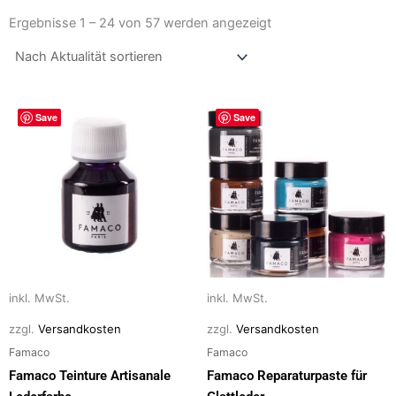
Nach
Aktualität
Ergebnisse 1 – 24 von 57 werden angezeigt
sortiert
Dieses
Dieses
Save
Save
Produkt
Produkt
weist
weist
mehrere
mehrere
Varianten
Varianten
auf.
auf.
Die
Die
Optionen
Optionen
können
können
auf
auf
inkl. MwSt.
inkl. MwSt.
der
der
zzgl.
Versandkosten
zzgl.
Versandkosten
Produktseite
Produktseite
Famaco
Famaco
gewählt
gewählt
Famaco Teinture Artisanale
Famaco Reparaturpaste für
werden
werden