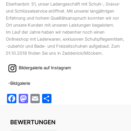
Eberhardstr. 51, unser Ladengeschäft mit Schuh-, Gravur-
und Schlüsselservice eröffnet. Mit unserer langjährigen
Erfahrung und hohem Qualitätsanspruch konnten wir vor
Ort unsere Kunden mit unseren Leistungen begeistern.
Im Lauf der Jahre haben wir nebenher noch einen
Onlineshop mit Lederwaren, exklusiven Schuhpflegemitteln,
-zubehör und Bade- und Freizeitschuhen aufgebaut. Zum
01.10.2018 finden Sie uns in Zeddenick/Möckern.
Bildergalerie auf Instagram
-Bildgalerie
F
M
E
T
a
a
m
ei
c
st
ai
le
BEWERTUNGEN
e
o
l
n