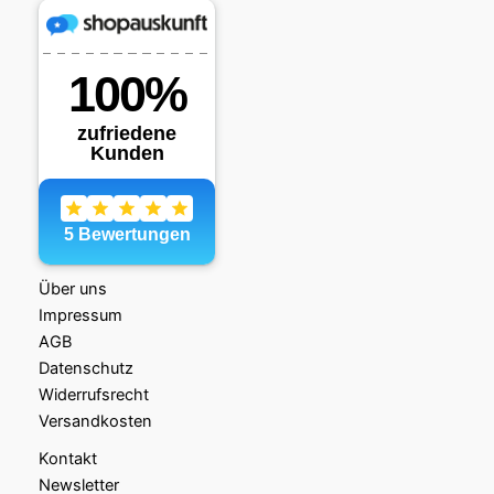
b
d
o
o
o
n
k
Über uns
Impressum
AGB
Datenschutz
Widerrufsrecht
Versandkosten
Kontakt
Newsletter