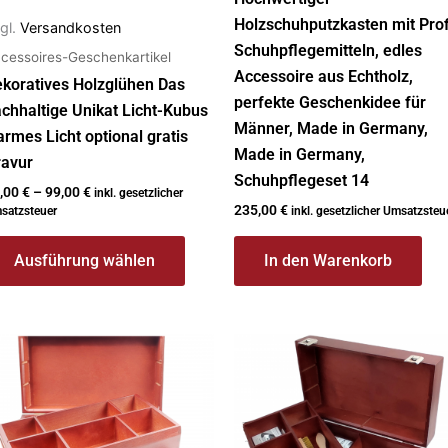
Holzschuhputzkasten mit Prof
gl.
Versandkosten
Schuhpflegemitteln, edles
cessoires-Geschenkartikel
Accessoire aus Echtholz,
koratives Holzglühen Das
perfekte Geschenkidee für
chhaltige Unikat Licht-Kubus
Männer, Made in Germany,
rmes Licht optional gratis
Made in Germany,
ravur
Schuhpflegeset 14
,00
€
–
99,00
€
inkl. gesetzlicher
235,00
€
satzsteuer
inkl. gesetzlicher Umsatzsteu
Ausführung wählen
In den Warenkorb
Dieses
Produkt
weist
mehrere