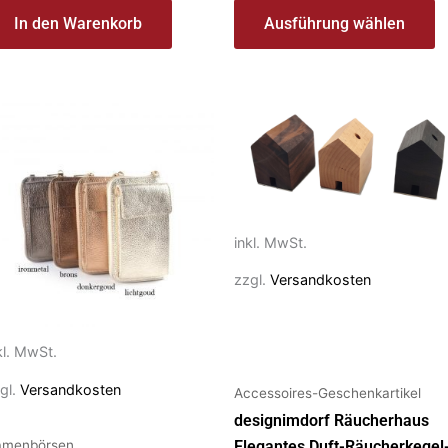
In den Warenkorb
Ausführung wählen
eses
Dieses
rodukt
Produkt
ist
weist
ehrere
mehrere
rianten
Varianten
f.
auf.
inkl. MwSt.
e
Die
zzgl.
Versandkosten
ptionen
Optionen
önnen
können
f
auf
kl. MwSt.
r
der
gl.
Versandkosten
Accessoires-Geschenkartikel
oduktseite
Produktseite
ewählt
gewählt
designimdorf Räucherhaus
amenbörsen
erden
werden
Elegantes Duft-Räucherkegel