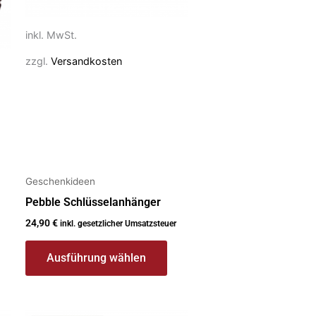
auf
der
inkl. MwSt.
Produktseite
zzgl.
Versandkosten
gewählt
werden
Geschenkideen
Pebble Schlüsselanhänger
24,90
€
inkl. gesetzlicher Umsatzsteuer
Ausführung wählen