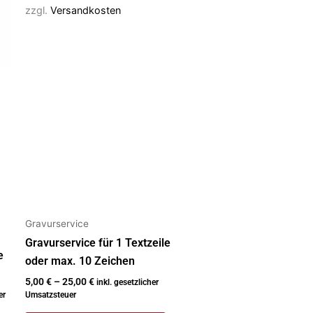
Varianten
zzgl.
Versandkosten
auf.
Die
Optionen
können
auf
der
Produktseite
gewählt
werden
Gravurservice
Gravurservice für 1 Textzeile
e
oder max. 10 Zeichen
5,00
€
–
25,00
€
inkl. gesetzlicher
er
Umsatzsteuer