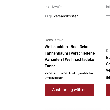
auf
inkl. MwSt.
in
der
zzgl.
Versandkosten
zz
Produktseite
gewählt
werden
Deko-Artikel
Weihnachten | Rost Deko
De
Tannenbaum | verschiedene
E
Varianten | Weihnachtsdeko
Se
Tanne
ve
29,90
€
–
59,90
€
inkl. gesetzlicher
56
Umsatzsteuer
Ausführung wählen