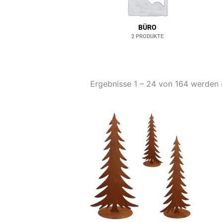
BÜRO
2 PRODUKTE
Ergebnisse 1 – 24 von 164 werden
Dieses
Produkt
weist
mehrere
Varianten
auf.
Die
Optionen
können