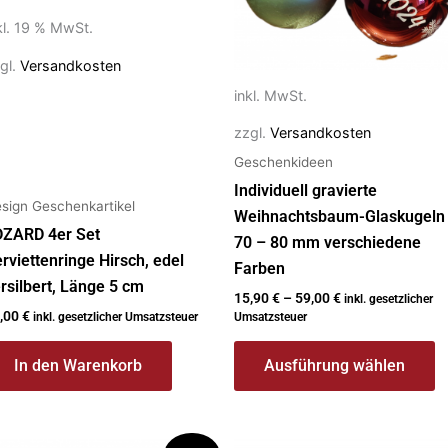
auf
kl. 19 % MwSt.
der
gl.
Versandkosten
Produktseite
gewählt
inkl. MwSt.
werden
zzgl.
Versandkosten
Geschenkideen
Individuell gravierte
sign Geschenkartikel
Weihnachtsbaum-Glaskugeln
DZARD 4er Set
70 – 80 mm verschiedene
rviettenringe Hirsch, edel
Farben
rsilbert, Länge 5 cm
15,90
€
–
59,00
€
inkl. gesetzlicher
,00
€
inkl. gesetzlicher Umsatzsteuer
Umsatzsteuer
In den Warenkorb
Ausführung wählen