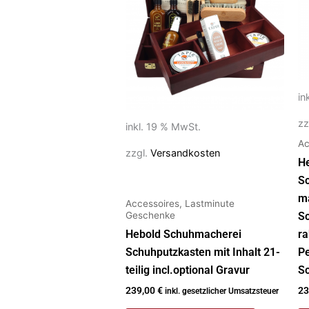
in
zz
inkl. 19 % MwSt.
Ac
zzgl.
Versandkosten
H
S
ma
Accessoires, Lastminute
Geschenke
Sc
Hebold Schuhmacherei
r
Schuhputzkasten mit Inhalt 21-
Pe
teilig incl.optional Gravur
Sc
239,00
€
23
inkl. gesetzlicher Umsatzsteuer