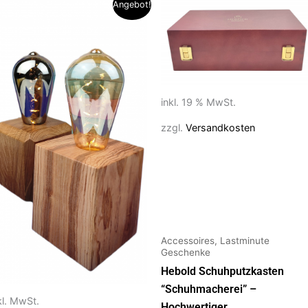
eses
Angebot!
rodukt
ist
ehrere
rianten
f.
inkl. 19 % MwSt.
e
ptionen
zzgl.
Versandkosten
önnen
f
r
oduktseite
ewählt
erden
Accessoires, Lastminute
Geschenke
Hebold Schuhputzkasten
“Schuhmacherei” –
kl. MwSt.
Hochwertiger