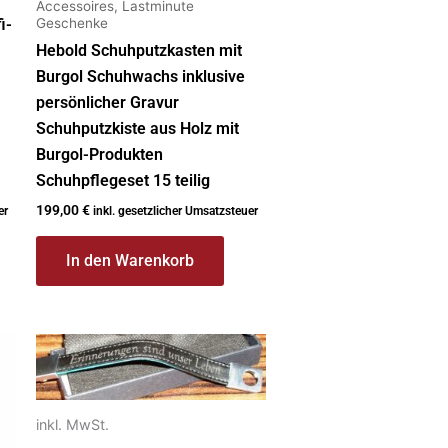
Accessoires, Lastminute
Geschenke
i-
Hebold Schuhputzkasten mit
Burgol Schuhwachs inklusive
persönlicher Gravur
Schuhputzkiste aus Holz mit
Burgol-Produkten
Schuhpflegeset 15 teilig
199,00
€
er
inkl. gesetzlicher Umsatzsteuer
In den Warenkorb
Dieses
Produkt
weist
mehrere
inkl. MwSt.