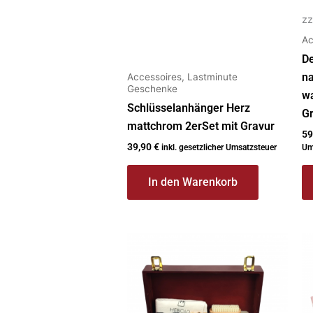
zz
Ac
De
na
Accessoires, Lastminute
Geschenke
wa
Schlüsselanhänger Herz
G
mattchrom 2erSet mit Gravur
59
39,90
€
inkl. gesetzlicher Umsatzsteuer
Um
In den Warenkorb