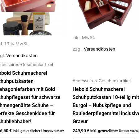
Varianten
auf.
Die
Optionen
können
inkl. MwSt.
auf
kl. 19 % MwSt.
der
zzgl.
Versandkosten
gl.
Versandkosten
Produktseite
cessoires-Geschenkartikel
gewählt
werden
ebold Schuhmacherei
Accessoires-Geschenkartikel
chuhputzkasten
hagoniefarben mit Gold –
Hebold Schuhmacherei
huhpflegeset für schwarze
Schuhputzkasten 10-teilig mit
ahmengenähte Schuhe –
Burgol – Nubukpflege und
rfekte Geschenkidee für
Raulederpflegemittel inclusiv
huhliebhaber!
Gravur
6,50
€
249,90
€
inkl. gesetzlicher Umsatzsteuer
inkl. gesetzlicher Umsatzsteu