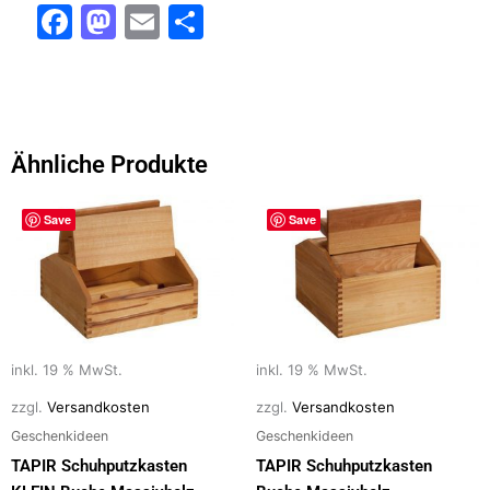
F
M
E
T
a
a
m
ei
c
st
ai
le
e
o
l
n
b
d
Ähnliche Produkte
o
o
o
n
Save
Save
k
inkl. 19 % MwSt.
inkl. 19 % MwSt.
zzgl.
Versandkosten
zzgl.
Versandkosten
Geschenkideen
Geschenkideen
TAPIR Schuhputzkasten
TAPIR Schuhputzkasten