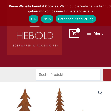
Zum
Suchen
Diese Website benutzt Cookies.
Wenn du die Website weiter nutz
Inhalt
gehen wir von deinem Einverständnis aus.
springen
OK
Nein
Datenschutzerklärung
Menü