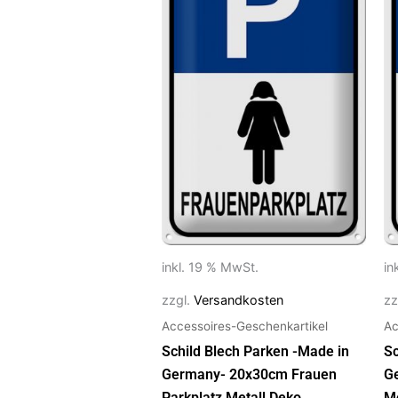
inkl. 19 % MwSt.
in
zzgl.
Versandkosten
zz
Accessoires-Geschenkartikel
Ac
Schild Blech Parken -Made in
Sc
Germany- 20x30cm Frauen
G
Parkplatz Metall Deko
Mo