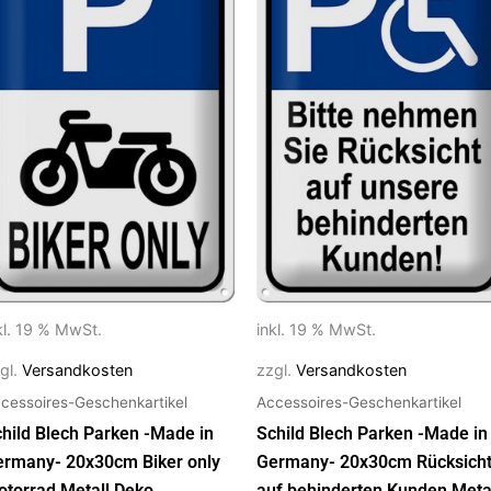
kl. 19 % MwSt.
inkl. 19 % MwSt.
gl.
Versandkosten
zzgl.
Versandkosten
cessoires-Geschenkartikel
Accessoires-Geschenkartikel
hild Blech Parken -Made in
Schild Blech Parken -Made in
ermany- 20x30cm Biker only
Germany- 20x30cm Rücksich
torrad Metall Deko
auf behinderten Kunden Meta