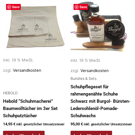
Save
Save
inkl. 19 % MwSt.
inkl. 19 % MwSt.
zzgl.
Versandkosten
zzgl.
Versandkosten
Bundles & Sets
Schuhpflegeset für
HEBOLD
rahmengenähte Schuhe
Hebold “Schuhmacherei”
Schwarz mit Burgol- Bürsten-
Baumwolltücher im 3er Set
Ledersohlenöl-Pomade-
Schuhputztücher
Schuhwachs
14,95
€
95,00
€
inkl. gesetzlicher Umsatzsteuer
inkl. gesetzlicher Umsatzsteuer