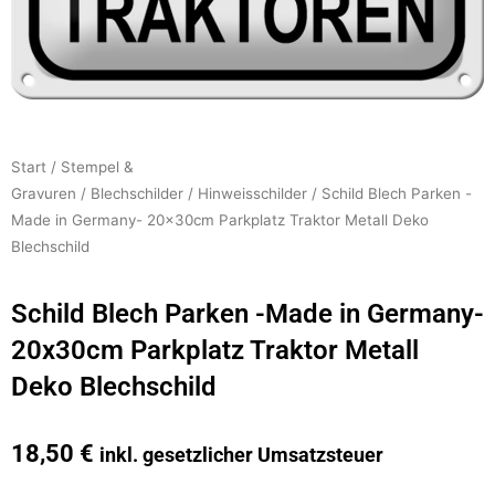
Start
/
Stempel &
Gravuren
/
Blechschilder
/
Hinweisschilder
/ Schild Blech Parken -
Made in Germany- 20x30cm Parkplatz Traktor Metall Deko
Blechschild
Schild Blech Parken -Made in Germany-
20x30cm Parkplatz Traktor Metall
Deko Blechschild
18,50
€
inkl. gesetzlicher Umsatzsteuer