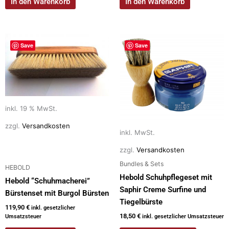
In den Warenkorb
In den Warenkorb
Dieses
Save
Save
Produkt
weist
mehrere
Varianten
auf.
inkl. 19 % MwSt.
Die
Optionen
zzgl.
Versandkosten
inkl. MwSt.
können
auf
zzgl.
Versandkosten
der
Bundles & Sets
HEBOLD
Produktseite
Hebold Schuhpflegeset mit
Hebold “Schuhmacherei”
gewählt
Saphir Creme Surfine und
Bürstenset mit Burgol Bürsten
werden
Tiegelbürste
119,90
€
inkl. gesetzlicher
18,50
€
Umsatzsteuer
inkl. gesetzlicher Umsatzsteuer