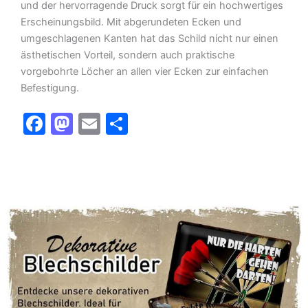
und der hervorragende Druck sorgt für ein hochwertiges
Erscheinungsbild. Mit abgerundeten Ecken und
umgeschlagenen Kanten hat das Schild nicht nur einen
ästhetischen Vorteil, sondern auch praktische
vorgebohrte Löcher an allen vier Ecken zur einfachen
Befestigung.
F
M
E
T
a
a
m
ei
c
st
ai
le
e
o
l
n
b
d
o
o
o
n
k