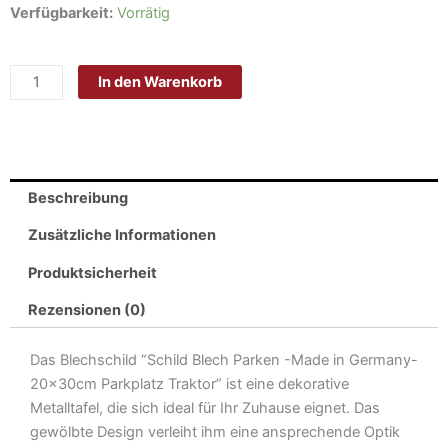
Schild
Verfügbarkeit:
Vorrätig
Blech
Parken
In den Warenkorb
-
Made
in
Germany-
20x30cm
Beschreibung
Parkplatz
Traktor
Zusätzliche Informationen
Metall
Produktsicherheit
Deko
Blechschild
Rezensionen (0)
Menge
Das Blechschild “Schild Blech Parken -Made in Germany-
20x30cm Parkplatz Traktor” ist eine dekorative
Metalltafel, die sich ideal für Ihr Zuhause eignet. Das
gewölbte Design verleiht ihm eine ansprechende Optik