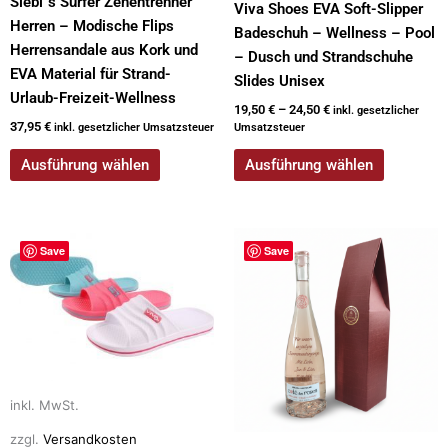
Siebi`s Surfer Zehentrenner
Viva Shoes EVA Soft-Slipper
werden
werden
Herren – Modische Flips
Badeschuh – Wellness – Pool
Herrensandale aus Kork und
– Dusch und Strandschuhe
EVA Material für Strand-
Slides Unisex
Urlaub-Freizeit-Wellness
19,50
€
–
24,50
€
inkl. gesetzlicher
37,95
€
inkl. gesetzlicher Umsatzsteuer
Umsatzsteuer
Ausführung wählen
Ausführung wählen
Dieses
Save
Save
Produkt
weist
mehrere
Varianten
auf.
Die
inkl. MwSt.
Optionen
können
zzgl.
Versandkosten