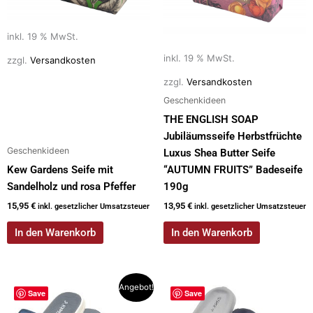
inkl. 19 % MwSt.
inkl. 19 % MwSt.
zzgl.
Versandkosten
zzgl.
Versandkosten
Geschenkideen
THE ENGLISH SOAP
Jubiläumsseife Herbstfrüchte
Geschenkideen
Luxus Shea Butter Seife
Kew Gardens Seife mit
“AUTUMN FRUITS” Badeseife
Sandelholz und rosa Pfeffer
190g
15,95
€
13,95
€
inkl. gesetzlicher Umsatzsteuer
inkl. gesetzlicher Umsatzsteuer
In den Warenkorb
In den Warenkorb
Dieses
Dieses
Angebot!
Save
Save
Produkt
Produkt