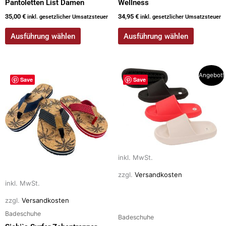
Pantoletten List Damen
Wellness
35,00
€
34,95
€
inkl. gesetzlicher Umsatzsteuer
inkl. gesetzlicher Umsatzsteuer
Ausführung wählen
Ausführung wählen
Dieses
Dieses
Angebot!
Save
Save
Produkt
Produkt
weist
weist
mehrere
mehrere
Varianten
Varianten
auf.
auf.
Die
Die
inkl. MwSt.
Optionen
Optionen
können
können
zzgl.
Versandkosten
auf
auf
inkl. MwSt.
der
der
zzgl.
Versandkosten
Produktseite
Produktseite
Badeschuhe
Badeschuhe
gewählt
gewählt