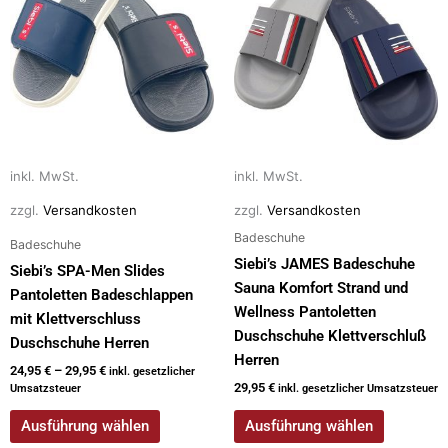
weist
weist
mehrere
mehrere
Varianten
Varianten
auf.
auf.
Die
Die
Optionen
Optionen
können
können
auf
auf
inkl. MwSt.
inkl. MwSt.
der
der
zzgl.
Versandkosten
zzgl.
Versandkosten
Produktseite
Produktseite
Badeschuhe
Badeschuhe
gewählt
gewählt
Siebi’s JAMES Badeschuhe
Siebi’s SPA-Men Slides
werden
werden
Sauna Komfort Strand und
Pantoletten Badeschlappen
Wellness Pantoletten
mit Klettverschluss
Duschschuhe Klettverschluß
Duschschuhe Herren
Herren
24,95
€
–
29,95
€
inkl. gesetzlicher
29,95
€
Umsatzsteuer
inkl. gesetzlicher Umsatzsteuer
Ausführung wählen
Ausführung wählen