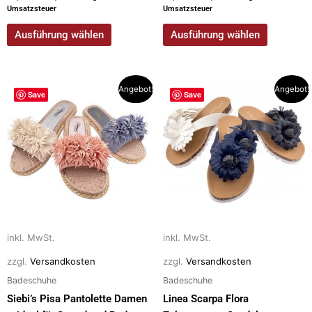
Umsatzsteuer
Umsatzsteuer
Ausführung wählen
Ausführung wählen
Dieses
Dieses
Angebot!
Angebot!
Save
Save
Produkt
Produkt
weist
weist
mehrere
mehrere
Varianten
Varianten
auf.
auf.
Die
Die
Optionen
Optionen
können
können
auf
auf
inkl. MwSt.
inkl. MwSt.
der
der
zzgl.
Versandkosten
zzgl.
Versandkosten
Produktseite
Produktseite
Badeschuhe
Badeschuhe
gewählt
gewählt
Siebi’s Pisa Pantolette Damen
Linea Scarpa Flora
werden
werden