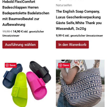
Hebold FlexiComfort
Produktseite
Naturseifen
Badeschlappen Herren
gewählt
The English Soap Company,
Badepantolette Badelatschen
werden
Luxus Geschenkverpackung
mit Baumwolbeutel zur
Gäste Seife,White Thank you
Aufbewahrung
Wiesenduft, 3x20g
19,90
€
14,90
€
inkl. gesetzlicher
9,99
€
Umsatzsteuer
inkl. gesetzlicher Umsatzsteuer
Ausführung wählen
In den Warenkorb
Dieses
Save
Save
Produkt
weist
mehrere
Varianten
auf.
Die
Optionen