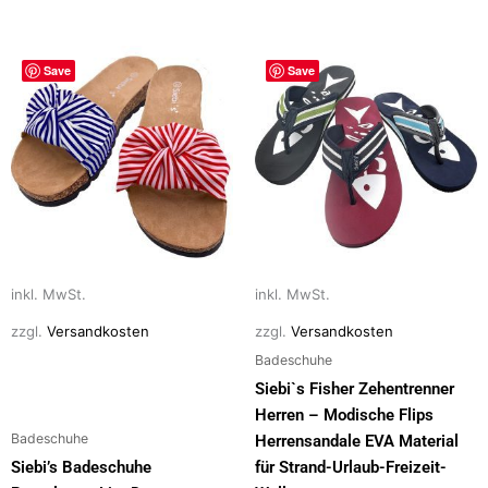
Dieses
Dieses
Save
Save
Produkt
Produkt
weist
weist
mehrere
mehrere
Varianten
Varianten
auf.
auf.
Die
Die
Optionen
Optionen
können
können
auf
auf
inkl. MwSt.
inkl. MwSt.
der
der
zzgl.
Versandkosten
zzgl.
Versandkosten
Produktseite
Produktseite
Badeschuhe
gewählt
gewählt
Siebi`s Fisher Zehentrenner
werden
werden
Herren – Modische Flips
Badeschuhe
Herrensandale EVA Material
Siebi’s Badeschuhe
für Strand-Urlaub-Freizeit-