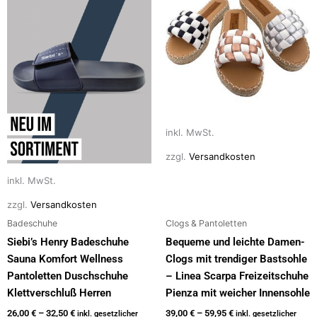
weist
weist
mehrere
mehrere
Varianten
Varianten
auf.
auf.
Die
Die
Optionen
Optionen
können
können
auf
auf
inkl. MwSt.
der
der
zzgl.
Versandkosten
Produktseite
Produktseite
inkl. MwSt.
gewählt
gewählt
werden
werden
zzgl.
Versandkosten
Badeschuhe
Clogs & Pantoletten
Siebi’s Henry Badeschuhe
Bequeme und leichte Damen-
Sauna Komfort Wellness
Clogs mit trendiger Bastsohle
Pantoletten Duschschuhe
– Linea Scarpa Freizeitschuhe
Klettverschluß Herren
Pienza mit weicher Innensohle
26,00
€
–
32,50
€
39,00
€
–
59,95
€
inkl. gesetzlicher
inkl. gesetzlicher