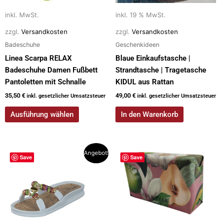
können
auf
inkl. MwSt.
inkl. 19 % MwSt.
der
zzgl.
Versandkosten
zzgl.
Versandkosten
Produktseite
Badeschuhe
Geschenkideen
gewählt
Linea Scarpa RELAX
Blaue Einkaufstasche |
werden
Badeschuhe Damen Fußbett
Strandtasche | Tragetasche
Pantoletten mit Schnalle
KIDUL aus Rattan
35,50
€
49,00
€
inkl. gesetzlicher Umsatzsteuer
inkl. gesetzlicher Umsatzsteuer
Ausführung wählen
In den Warenkorb
Ursprünglicher
Aktueller
Dieses
Angebot!
Save
Save
Preis
Preis
Produkt
war:
ist:
weist
59,95 €
29,00 €.
mehrere
Varianten
auf.