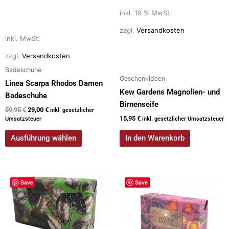
Die
inkl. 19 % MwSt.
Optionen
können
zzgl.
Versandkosten
auf
inkl. MwSt.
der
zzgl.
Versandkosten
Produktseite
Badeschuhe
gewählt
Geschenkideen
Linea Scarpa Rhodos Damen
werden
Kew Gardens Magnolien- und
Badeschuhe
Birnenseife
59,95
€
29,00
€
inkl. gesetzlicher
15,95
€
Umsatzsteuer
inkl. gesetzlicher Umsatzsteuer
Ausführung wählen
In den Warenkorb
Save
Save