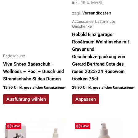
auf
inkl. 19 % MwSt.
der
zzgl.
Versandkosten
Produktseite
Accessoires, Lastminute
gewählt
Geschenke
werden
Hebold Einzigartiger
Rosétraum Weinflasche mit
Gravur und
Badeschuhe
Geschenkverpackung von
Viva Shoes Badeschuh –
Gerard Bertrand Cote des
Wellness – Pool – Dusch und
roses 2023/24 Rosewein
Strandschuhe Slides Damen
trocken 75cl
13,95
€
29,90
€
inkl. gesetzlicher Umsatzsteuer
inkl. gesetzlicher Umsatzsteuer
Ausführung wählen
Anpassen
Save
Save