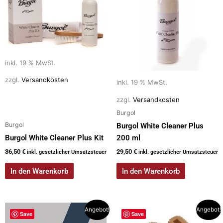
inkl. 19 % MwSt.
zzgl.
Versandkosten
inkl. 19 % MwSt.
zzgl.
Versandkosten
Burgol
Burgol
Burgol White Cleaner Plus
Burgol White Cleaner Plus Kit
200 ml
36,50
€
29,50
€
inkl. gesetzlicher Umsatzsteuer
inkl. gesetzlicher Umsatzsteuer
In den Warenkorb
In den Warenkorb
Dieses
Dieses
Angebot!
Angebot!
Save
Save
Produkt
Produkt