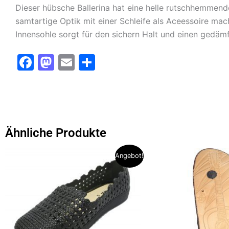
Dieser hübsche Ballerina hat eine helle rutschhemmend
samtartige Optik mit einer Schleife als Aceessoire m
Innensohle sorgt für den sichern Halt und einen gedämf
F
M
E
T
a
a
m
ei
c
st
ai
le
e
o
l
n
b
d
Ähnliche Produkte
o
o
Dieses
Dieses
o
n
Angebot!
Produkt
Produkt
k
weist
weist
mehrere
mehrere
Varianten
Varianten
auf.
auf.