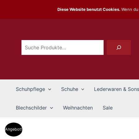
Zum
Diese Website benutzt Cookies.
Wenn du 
Inhalt
Suchen
springen
Schuhpflege
Schuhe
Lederwaren & Sons
Blechschilder
Weihnachten
Sale
Angebot!