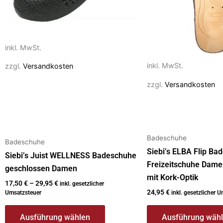
Die
Die
Optionen
Optionen
können
können
auf
auf
inkl. MwSt.
der
der
inkl. MwSt.
zzgl.
Versandkosten
Produktseite
Produktseite
gewählt
gewählt
zzgl.
Versandkosten
werden
werden
Badeschuhe
Badeschuhe
Siebi’s ELBA Flip Ba
Siebi’s Juist WELLNESS Badeschuhe
Freizeitschuhe Dame
geschlossen Damen
mit Kork-Optik
17,50
€
–
29,95
€
inkl. gesetzlicher
24,95
€
Umsatzsteuer
inkl. gesetzlicher 
Ausführung wählen
Ausführung wäh