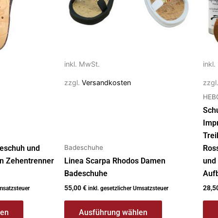
Die
Optionen
können
auf
der
inkl. MwSt.
inkl
Produktseite
gewählt
zzgl.
Versandkosten
zzgl
werden
HEB
Schu
Imp
Trei
Badeschuhe
deschuh und
Ross
n Zehentrenner
Linea Scarpa Rhodos Damen
und
Badeschuhe
Auf
55,00
€
28,5
Umsatzsteuer
inkl. gesetzlicher Umsatzsteuer
len
Ausführung wählen