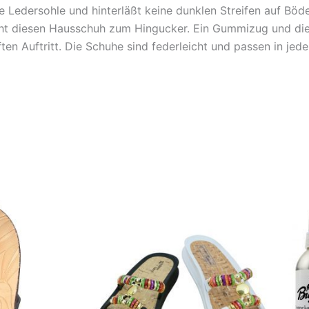
e Ledersohle und hinterläßt keine dunklen Streifen auf Böd
acht diesen Hausschuh zum Hingucker. Ein Gummizug und die
ten Auftritt. Die Schuhe sind federleicht und passen in jed
Dieses
Produkt
weist
mehrere
Varianten
auf.