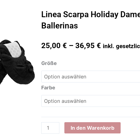
Linea Scarpa Holiday Dam
Ballerinas
25,00
€
–
36,95
€
inkl. gesetzl
Linea
Größe
Scarpa
Holiday
Damen
Farbe
Hausschuh
Ballerinas
Menge
In den Warenkorb