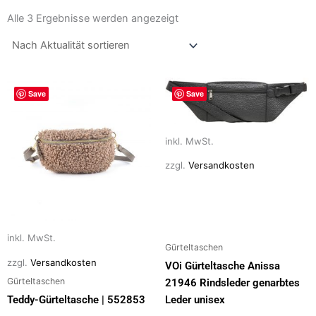
Nach
Aktualität
Alle 3 Ergebnisse werden angezeigt
sortiert
Dieses
Dieses
Save
Save
Produkt
Produkt
weist
weist
mehrere
mehrere
inkl. MwSt.
Varianten
Varianten
zzgl.
Versandkosten
auf.
auf.
Die
Die
Optionen
Optionen
können
können
auf
auf
inkl. MwSt.
Gürteltaschen
der
der
zzgl.
Versandkosten
VOi Gürteltasche Anissa
Produktseite
Produktseite
Gürteltaschen
21946 Rindsleder genarbtes
gewählt
gewählt
Teddy-Gürteltasche | 552853
Leder unisex
werden
werden