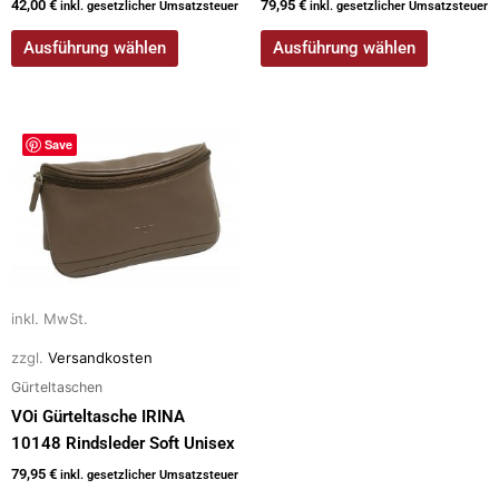
42,00
€
79,95
€
inkl. gesetzlicher Umsatzsteuer
inkl. gesetzlicher Umsatzsteuer
Ausführung wählen
Ausführung wählen
Dieses
Save
Produkt
weist
mehrere
Varianten
auf.
Die
Optionen
inkl. MwSt.
können
zzgl.
Versandkosten
auf
Gürteltaschen
der
VOi Gürteltasche IRINA
Produktseite
10148 Rindsleder Soft Unisex
gewählt
79,95
€
inkl. gesetzlicher Umsatzsteuer
werden