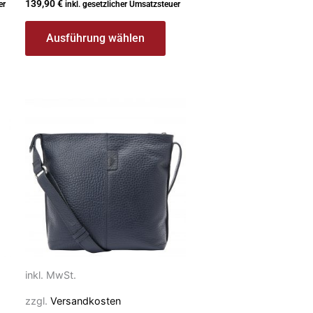
139,90
€
er
inkl. gesetzlicher Umsatzsteuer
Ausführung wählen
Dieses
Produkt
weist
mehrere
Varianten
auf.
Die
Optionen
können
auf
inkl. MwSt.
der
Produktseite
zzgl.
Versandkosten