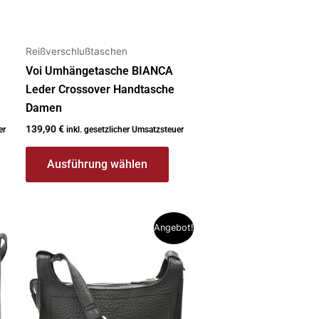
gewählt
werden
Reißverschlußtaschen
Voi Umhängetasche BIANCA
Leder Crossover Handtasche
Damen
139,90
€
er
inkl. gesetzlicher Umsatzsteuer
Ausführung wählen
Dieses
Angebot!
Produkt
weist
mehrere
Varianten
auf.