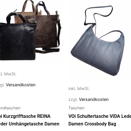
eses
Dieses
rodukt
Produkt
ist
weist
ehrere
mehrere
rianten
Varianten
f.
auf.
e
Die
ptionen
Optionen
önnen
können
f
auf
kl. MwSt.
r
der
oduktseite
Produktseite
gl.
Versandkosten
inkl. MwSt.
ewählt
gewählt
erden
werden
zzgl.
Versandkosten
ndtaschen
Taschen
i Kurzgrifftasche REINA
VOi Schultertasche VIDA Led
eder Umhängetasche Damen
Damen Crossbody Bag