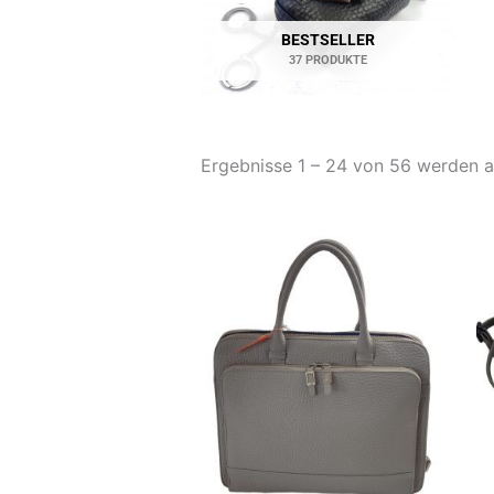
BESTSELLER
37 PRODUKTE
Ergebnisse 1 – 24 von 56 werden 
Di
P
we
m
Va
au
Di
O
k