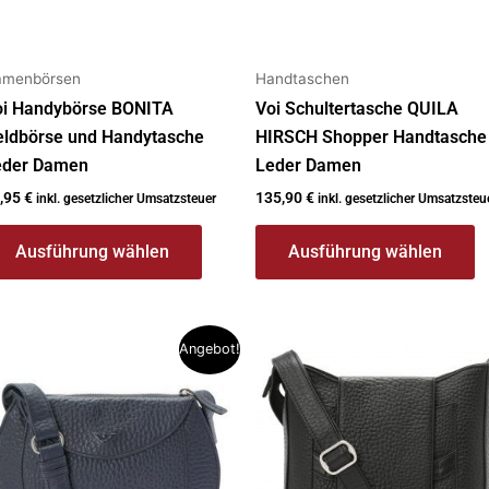
ewählt
gewählt
erden
werden
amenbörsen
Handtaschen
oi Handybörse BONITA
Voi Schultertasche QUILA
eldbörse und Handytasche
HIRSCH Shopper Handtasche
eder Damen
Leder Damen
,95
€
135,90
€
inkl. gesetzlicher Umsatzsteuer
inkl. gesetzlicher Umsatzsteu
Ausführung wählen
Ausführung wählen
Ursprünglicher
Aktueller
eses
Dieses
Angebot!
Preis
Preis
rodukt
Produkt
war:
ist:
119,90 €
99,00 €.
ist
weist
ehrere
mehrere
rianten
Varianten
f.
auf.