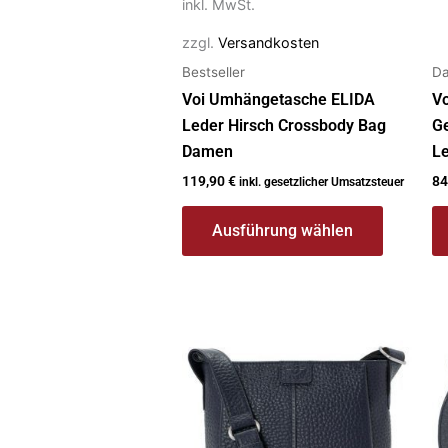
gewählt
g
inkl. MwSt.
werden
w
zzgl.
Versandkosten
Bestseller
D
Voi Umhängetasche ELIDA
V
Leder Hirsch Crossbody Bag
G
Damen
L
119,90
€
84
inkl. gesetzlicher Umsatzsteuer
Ausführung wählen
Dieses
Di
Produkt
P
weist
we
mehrere
m
Varianten
Va
auf.
au