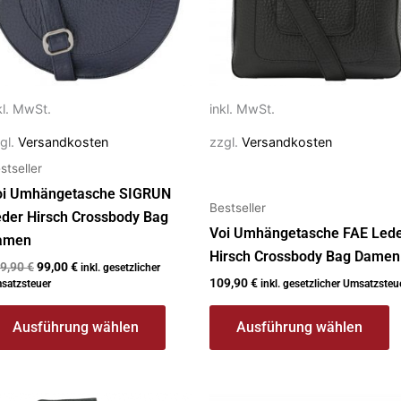
e
Die
ptionen
Optionen
önnen
können
f
auf
kl. MwSt.
inkl. MwSt.
r
der
oduktseite
Produktseite
gl.
Versandkosten
zzgl.
Versandkosten
ewählt
gewählt
stseller
erden
werden
oi Umhängetasche SIGRUN
Bestseller
der Hirsch Crossbody Bag
Voi Umhängetasche FAE Led
amen
Hirsch Crossbody Bag Damen
9,90
€
99,00
€
inkl. gesetzlicher
109,90
€
satzsteuer
inkl. gesetzlicher Umsatzsteu
Ausführung wählen
Ausführung wählen