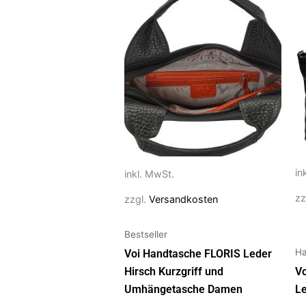
Dieses
Di
Produkt
P
weist
we
mehrere
m
Varianten
Va
auf.
au
Die
Di
Optionen
O
können
k
auf
au
in
inkl. MwSt.
der
de
Produktseite
Pr
zz
zzgl.
Versandkosten
gewählt
g
werden
w
Bestseller
Ha
Voi Handtasche FLORIS Leder
Hirsch Kurzgriff und
Vo
Umhängetasche Damen
L