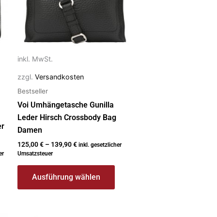
Die
Optionen
können
auf
inkl. MwSt.
der
Produktseite
zzgl.
Versandkosten
gewählt
Bestseller
werden
Voi Umhängetasche Gunilla
Leder Hirsch Crossbody Bag
er
Damen
125,00
€
–
139,90
€
inkl. gesetzlicher
er
Umsatzsteuer
Ausführung wählen