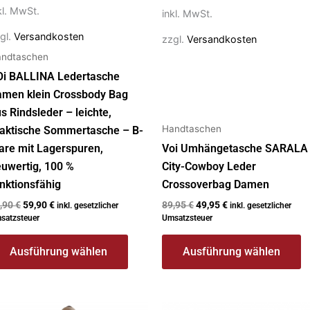
f
auf
kl. MwSt.
inkl. MwSt.
r
der
oduktseite
Produktseite
gl.
Versandkosten
zzgl.
Versandkosten
ewählt
gewählt
ndtaschen
erden
werden
Oi BALLINA Ledertasche
amen klein Crossbody Bag
s Rindsleder – leichte,
Handtaschen
aktische Sommertasche – B-
re mit Lagerspuren,
Voi Umhängetasche SARALA
uwertig, 100 %
City-Cowboy Leder
nktionsfähig
Crossoverbag Damen
,90
€
59,90
€
89,95
€
49,95
€
inkl. gesetzlicher
inkl. gesetzlicher
satzsteuer
Umsatzsteuer
Ausführung wählen
Ausführung wählen