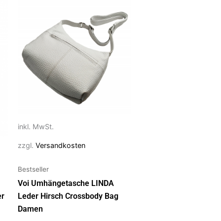
Dieses
Produkt
weist
mehrere
Varianten
auf.
Die
Optionen
können
auf
inkl. MwSt.
der
Produktseite
zzgl.
Versandkosten
gewählt
werden
Bestseller
Voi Umhängetasche LINDA
er
Leder Hirsch Crossbody Bag
Damen