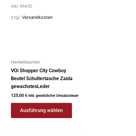
auf
inkl. MwSt.
der
Produktseite
zzgl.
Versandkosten
gewählt
werden
Henkeltaschen
VOi Shopper City Cowboy
Beutel Schultertasche Zaida
gewachstesLeder
125,00
€
inkl. gesetzlicher Umsatzsteuer
Ausführung wählen