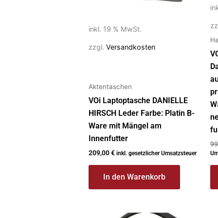
au
in
de
Pr
zz
inkl. 19 % MwSt.
g
Ha
zzgl.
Versandkosten
w
V
D
au
Aktentaschen
pr
VOi Laptoptasche DANIELLE
Wa
HIRSCH Leder Farbe: Platin B-
ne
Ware mit Mängel am
fu
Innenfutter
99
209,00
€
inkl. gesetzlicher Umsatzsteuer
Um
In den Warenkorb