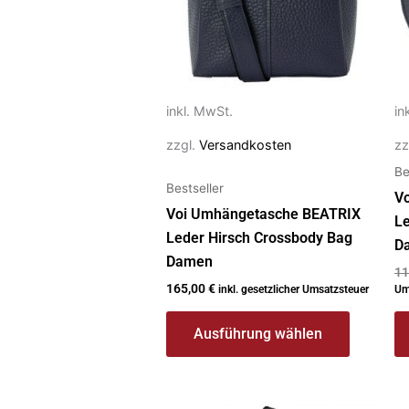
Die
Di
Optionen
O
können
k
auf
au
inkl. MwSt.
in
der
de
Produktseite
Pr
zzgl.
Versandkosten
zz
gewählt
g
Be
werden
w
Bestseller
V
Voi Umhängetasche BEATRIX
Le
Leder Hirsch Crossbody Bag
D
Damen
11
165,00
€
inkl. gesetzlicher Umsatzsteuer
Um
Ausführung wählen