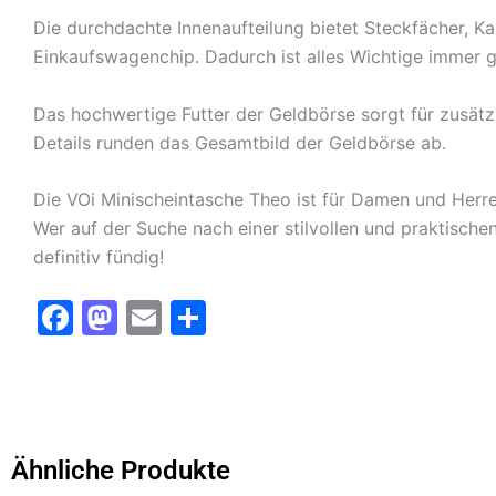
Die durchdachte Innenaufteilung bietet Steckfächer, K
Einkaufswagenchip. Dadurch ist alles Wichtige immer gr
Das hochwertige Futter der Geldbörse sorgt für zusätz
Details runden das Gesamtbild der Geldbörse ab.
Die VOi Minischeintasche Theo ist für Damen und Herre
Wer auf der Suche nach einer stilvollen und praktisch
definitiv fündig!
F
M
E
T
a
a
m
ei
c
st
ai
le
e
o
l
n
b
d
Ähnliche Produkte
o
o