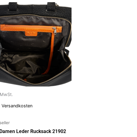
ses
dukt
t
rere
anten
ionen
nen
uktseite
. MwSt.
ählt
.
Versandkosten
den
seller
 Damen Leder Rucksack 21902