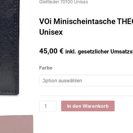
Glattleder 70100 Unisex
VOi Minischeintasche THE
Unisex
45,00
€
inkl. gesetzlicher Umsatzs
VOi
Farbe
Minischeintasche
THEO
Glattleder
70100
Unisex
In den Warenkorb
Menge