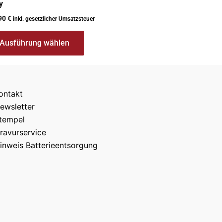
y
90
€
inkl. gesetzlicher Umsatzsteuer
Ausführung wählen
ontakt
ewsletter
tempel
ravurservice
inweis Batterieentsorgung