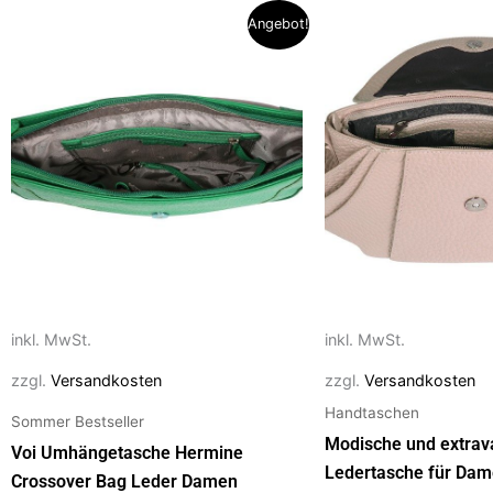
Ursprünglicher
Aktueller
Dieses
Dieses
o
n
Angebot!
Preis
Preis
Produkt
Produkt
war:
ist:
k
109,90 €
69,00 €.
weist
weist
mehrere
mehrere
Varianten
Varianten
auf.
auf.
Die
Die
Optionen
Optionen
können
können
auf
auf
der
der
Produktseite
Produktseite
inkl. MwSt.
inkl. MwSt.
gewählt
gewählt
zzgl.
Versandkosten
zzgl.
Versandkosten
werden
werden
Handtaschen
Sommer Bestseller
Modische und extrav
Voi Umhängetasche Hermine
Ledertasche für Dam
Crossover Bag Leder Damen