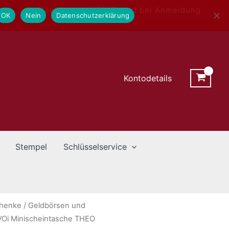
Newsletter - 10% Rabatt bei Anmeldung
OK
Nein
Datenschutzerklärung
Kontodetails
Stempel
Schlüsselservice
chenke
/
Geldbörsen und
VOi Minischeintasche THEO