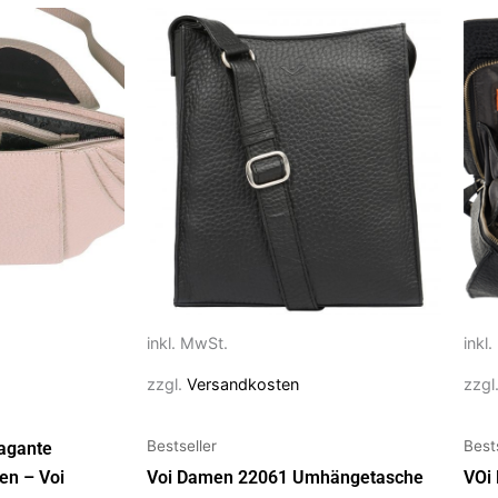
Dieses
Die
Produkt
Pro
weist
weis
mehrere
meh
Varianten
Vari
auf.
auf.
Die
Die
Optionen
Opt
können
kön
auf
auf
der
der
Produktseite
Prod
inkl
inkl. MwSt.
gewählt
gew
zzgl
zzgl.
Versandkosten
werden
wer
Bestseller
Best
agante
en – Voi
Voi Damen 22061 Umhängetasche
VOi