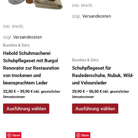
auf
auf
inkl. MwSt.
der
der
zzgl.
Versandkosten
Produktseite
Produktseite
inkl. MwSt.
gewählt
gewählt
werden
werden
zzgl.
Versandkosten
Bundles & Sets
Hebold Schuhmacherei
Bundles & Sets
Schuhpflegeset mit Burgol
Renovator zur Restauration
Schuhpflegeset für
von trockenen und
Raulederschuhe, Nubuk, Wild-
beanspruchtem Leder
und Veloursleder
22,50
€
–
39,90
€
29,90
€
–
56,50
€
inkl. gesetzlicher
inkl. gesetzlicher
Umsatzsteuer
Umsatzsteuer
Ausführung wählen
Ausführung wählen
Dieses
Dieses
Save
Save