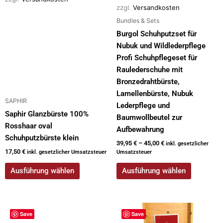
zzgl.
Versandkosten
der
der
Bundles & Sets
Produktseite
Produktseite
gewählt
gewählt
Burgol Schuhputzset für
werden
werden
Nubuk und Wildlederpflege
Profi Schuhpflegeset für
Raulederschuhe mit
Bronzedrahtbürste,
Lamellenbürste, Nubuk
SAPHIR
Lederpflege und
Saphir Glanzbürste 100%
Baumwollbeutel zur
Rosshaar oval
Aufbewahrung
Schuhputzbürste klein
39,95
€
–
45,00
€
inkl. gesetzlicher
17,50
€
inkl. gesetzlicher Umsatzsteuer
Umsatzsteuer
Ausführung wählen
Ausführung wählen
Dieses
Dieses
Save
Save
Produkt
Produkt