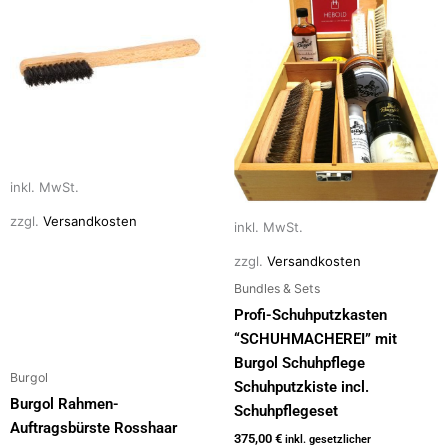
weist
weist
mehrere
mehrere
Varianten
Varianten
auf.
auf.
Die
Die
Optionen
Optionen
können
können
auf
auf
inkl. MwSt.
der
der
zzgl.
Versandkosten
inkl. MwSt.
Produktseite
Produktseite
gewählt
gewählt
zzgl.
Versandkosten
werden
werden
Bundles & Sets
Profi-Schuhputzkasten
“SCHUHMACHEREI” mit
Burgol Schuhpflege
Burgol
Schuhputzkiste incl.
Burgol Rahmen-
Schuhpflegeset
Auftragsbürste Rosshaar
375,00
€
inkl. gesetzlicher