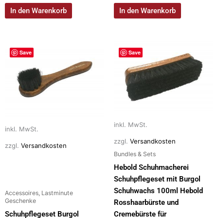
In den Warenkorb
In den Warenkorb
Dieses
Dieses
Save
Save
Produkt
Produkt
weist
weist
mehrere
mehrere
Varianten
Varianten
auf.
auf.
Die
Die
inkl. MwSt.
Optionen
Optionen
inkl. MwSt.
können
können
zzgl.
Versandkosten
zzgl.
Versandkosten
auf
auf
Bundles & Sets
der
der
Hebold Schuhmacherei
Produktseite
Produktseite
Schuhpflegeset mit Burgol
gewählt
gewählt
Schuhwachs 100ml Hebold
Accessoires, Lastminute
werden
werden
Geschenke
Rosshaarbürste und
Schuhpflegeset Burgol
Cremebürste für