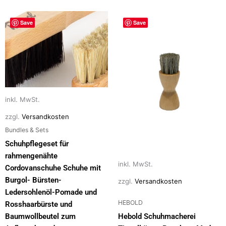
Dieses
Dieses
Save
Save
Produkt
Produkt
weist
weist
mehrere
mehrere
Varianten
Varianten
auf.
auf.
Die
Die
inkl. MwSt.
Optionen
Optionen
können
können
zzgl.
Versandkosten
auf
auf
Bundles & Sets
der
der
Schuhpflegeset für
Produktseite
Produktseite
rahmengenähte
gewählt
gewählt
inkl. MwSt.
Cordovanschuhe Schuhe mit
werden
werden
Burgol- Bürsten-
zzgl.
Versandkosten
Ledersohlenöl-Pomade und
HEBOLD
Rosshaarbürste und
Baumwollbeutel zum
Hebold Schuhmacherei