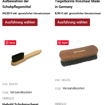
Aufbewahren der
Tiegelbürste Rosshaar Made
Schuhpflegemittel
in Germany
64,50
€
8,90
€
inkl. gesetzlicher Umsatzsteuer
inkl. gesetzlicher Umsatzsteuer
Ausführung wählen
Ausführung wählen
Dieses
Dieses
Save
Save
Produkt
Produkt
weist
weist
mehrere
mehrere
Varianten
Varianten
auf.
auf.
Die
Die
Optionen
Optionen
inkl. MwSt.
inkl. MwSt.
können
können
zzgl.
Versandkosten
auf
auf
zzgl.
Versandkosten
der
der
HEBOLD
Produktseite
Produktseite
HEBOLD
Hebold Schuhmacherei