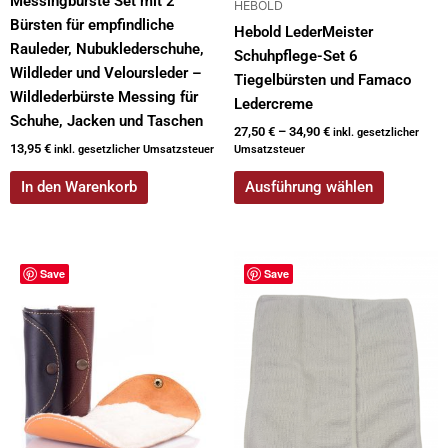
Messingbürste Set mit 2
HEBOLD
Bürsten für empfindliche
Hebold LederMeister
Rauleder, Nubuklederschuhe,
Schuhpflege-Set 6
Wildleder und Veloursleder –
Tiegelbürsten und Famaco
Wildlederbürste Messing für
Ledercreme
Schuhe, Jacken und Taschen
27,50
€
–
34,90
€
inkl. gesetzlicher
13,95
€
inkl. gesetzlicher Umsatzsteuer
Umsatzsteuer
In den Warenkorb
Ausführung wählen
Dieses
Save
Save
Produkt
weist
mehrere
Varianten
auf.
Die
Optionen