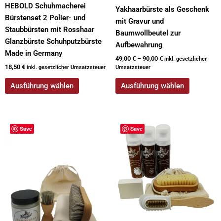
HEBOLD Schuhmacherei
Produktseite
Produktseite
Yakhaarbürste als Geschenk
Bürstenset 2 Polier- und
gewählt
gewählt
mit Gravur und
Staubbürsten mit Rosshaar
werden
werden
Baumwollbeutel zur
Glanzbürste Schuhputzbürste
Aufbewahrung
Made in Germany
49,00
€
–
90,00
€
inkl. gesetzlicher
18,50
€
inkl. gesetzlicher Umsatzsteuer
Umsatzsteuer
Ausführung wählen
Ausführung wählen
Dieses
Dieses
Save
Save
Produkt
Produkt
weist
weist
mehrere
mehrere
Varianten
Varianten
auf.
auf.
Die
Die
Optionen
Optionen
können
können