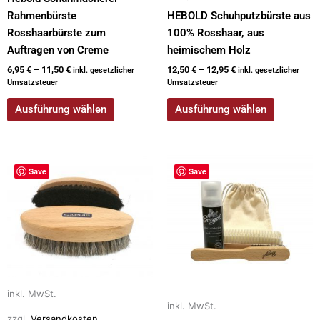
gewählt
gewählt
Rahmenbürste
HEBOLD Schuhputzbürste aus
werden
werden
Rosshaarbürste zum
100% Rosshaar, aus
Auftragen von Creme
heimischem Holz
6,95
€
–
11,50
€
12,50
€
–
12,95
€
inkl. gesetzlicher
inkl. gesetzlicher
Umsatzsteuer
Umsatzsteuer
Ausführung wählen
Ausführung wählen
Dieses
Dieses
Save
Save
Produkt
Produkt
weist
weist
mehrere
mehrere
Varianten
Varianten
auf.
auf.
Die
Die
Optionen
Optionen
inkl. MwSt.
können
können
inkl. MwSt.
auf
auf
zzgl.
Versandkosten