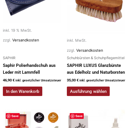
mehrere
Varianten
auf.
Die
Optionen
inkl. 19 % MwSt.
können
zzgl.
Versandkosten
inkl. MwSt.
auf
der
zzgl.
Versandkosten
Produktseite
SAPHIR
Schuhbürsten & Schuhpflegemittel
gewählt
Saphir Polierhandschuh aus
SAPHIR LUXUS Glanzbürste
werden
Leder mit Lammfell
aus Edelholz und Naturborsten
46,90
€
35,00
€
inkl. gesetzlicher Umsatzsteuer
inkl. gesetzlicher Umsatzsteuer
In den Warenkorb
Ausführung wählen
Save
Save