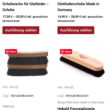
Schuhwachs für Glattleder –
Glattlederschuhe Made in
Schuhe
Germany
17,50
€
–
33,50
€
14,90
€
–
28,90
€
inkl. gesetzlicher
inkl. gesetzlicher
Umsatzsteuer
Umsatzsteuer
Ausführung wählen
Ausführung wählen
Dieses
Dieses
Save
Save
Produkt
Produkt
weist
weist
mehrere
mehrere
Varianten
Varianten
auf.
auf.
Die
Die
inkl. MwSt.
inkl. MwSt.
Optionen
Optionen
können
können
zzgl.
Versandkosten
zzgl.
Versandkosten
auf
auf
Burgol Bürsten made in Germany
HEBOLD
der
der
Hebold Personalisierte