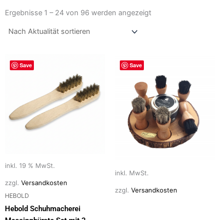
Nach
Aktualität
Ergebnisse 1 – 24 von 96 werden angezeigt
sortiert
Dieses
Save
Save
Produkt
weist
mehrere
Varianten
auf.
Die
Optionen
können
auf
inkl. 19 % MwSt.
inkl. MwSt.
der
zzgl.
Versandkosten
Produktseite
zzgl.
Versandkosten
HEBOLD
gewählt
Hebold Schuhmacherei
werden