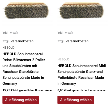
Produkt
Produkt
weist
weist
mehrere
mehrere
Varianten
Varianten
auf.
auf.
Die
Die
inkl. MwSt.
inkl. MwSt.
Optionen
Optionen
zzgl.
Versandkosten
zzgl.
Versandkosten
können
können
HEBOLD
auf
auf
der
der
HEBOLD Schuhmacherei
HEBOLD
Produktseite
Produktseite
Reise-Bürstenset 2 Polier-
gewählt
gewählt
und Staubbürsten mit
HEBOLD Schuhmacherei Midi
werden
werden
Rosshaar Glanzbürste
Schuhputzbürste Glanz-und
Schuhputzbürste Made in
Polierbürste Rosshaar Made
Germany
in Germany
15,95
€
8,95
€
inkl. gesetzlicher Umsatzsteuer
inkl. gesetzlicher Umsatzsteuer
Ausführung wählen
Ausführung wählen