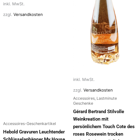
inkl. MwSt.
können
können
auf
auf
zzgl.
Versandkosten
der
der
Produktseite
Produktseite
gewählt
gewählt
werden
werden
inkl. MwSt.
zzgl.
Versandkosten
Accessoires, Lastminute
Geschenke
Gérard Bertrand Stilvolle
Weinkreation mit
Accessoires-Geschenkartikel
persönlichem Touch Cote des
Hebold Gravuren Leuchtender
roses Rosewein trocken
Schlüsselanhänger My House