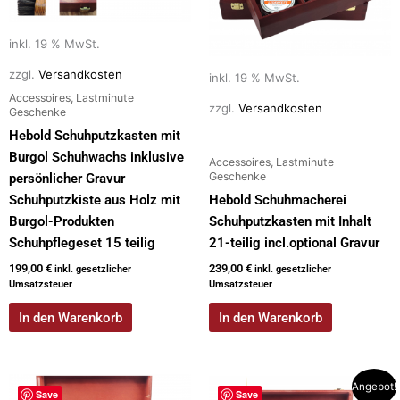
inkl. 19 % MwSt.
zzgl.
Versandkosten
inkl. 19 % MwSt.
Accessoires, Lastminute
zzgl.
Versandkosten
Geschenke
Hebold Schuhputzkasten mit
Burgol Schuhwachs inklusive
Accessoires, Lastminute
Geschenke
persönlicher Gravur
Schuhputzkiste aus Holz mit
Hebold Schuhmacherei
Burgol-Produkten
Schuhputzkasten mit Inhalt
Schuhpflegeset 15 teilig
21-teilig incl.optional Gravur
199,00
€
239,00
€
inkl. gesetzlicher
inkl. gesetzlicher
Umsatzsteuer
Umsatzsteuer
In den Warenkorb
In den Warenkorb
Ursprünglicher
Aktueller
Angebot!
Save
Save
Preis
Preis