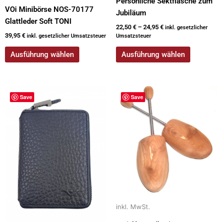
Persönliche Sektflasche zum
VOi Minibörse NOS-70177
Jubiläum
Glattleder Soft TONI
22,50
€
–
24,95
€
inkl. gesetzlicher
39,95
€
inkl. gesetzlicher Umsatzsteuer
Umsatzsteuer
Ausführung wählen
Ausführung wählen
Dieses
Dieses
Save
Save
Produkt
Produkt
weist
weist
mehrere
mehrere
Varianten
Varianten
auf.
auf.
Die
Die
Optionen
Optionen
können
können
auf
auf
inkl. MwSt.
der
der