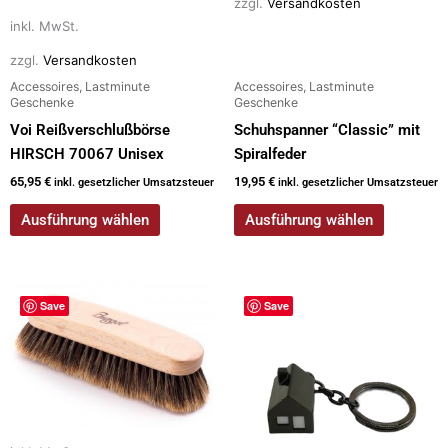
Produktseite
Produktseite
zzgl.
Versandkosten
gewählt
gewählt
inkl. MwSt.
werden
werden
zzgl.
Versandkosten
Accessoires, Lastminute
Accessoires, Lastminute
Geschenke
Geschenke
Voi Reißverschlußbörse
Schuhspanner “Classic” mit
HIRSCH 70067 Unisex
Spiralfeder
65,95
€
19,95
€
inkl. gesetzlicher Umsatzsteuer
inkl. gesetzlicher Umsatzsteuer
Ausführung wählen
Ausführung wählen
Dieses
Save
Save
Produkt
weist
mehrere
Varianten
auf.
Die