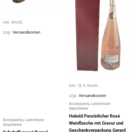
Varianten
auf.
Die
Optionen
inkl. MwSt.
können
zzgl.
Versandkosten
auf
der
Produktseite
gewählt
werden
inkl. 19 % MwSt.
zzgl.
Versandkosten
Accessoires, Lastminute
Geschenke
Hebold Persönlicher Rosé
Accessoires, Lastminute
Weinflasche mit Gravur und
Geschenke
Geschenkverpackung Gerard