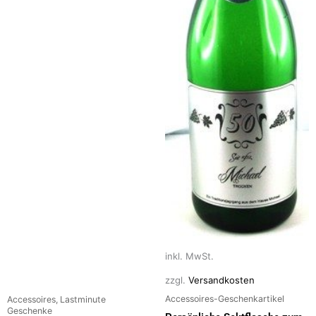
Produktseite
Produktseite
gewählt
gewählt
werden
werden
inkl. MwSt.
zzgl.
Versandkosten
Accessoires-Geschenkartikel
Accessoires, Lastminute
Geschenke