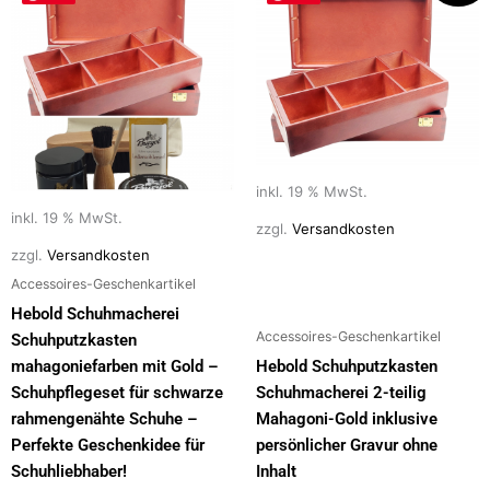
war:
ist:
149,90 €
139,00 €.
inkl. 19 % MwSt.
inkl. 19 % MwSt.
zzgl.
Versandkosten
zzgl.
Versandkosten
Accessoires-Geschenkartikel
Hebold Schuhmacherei
Accessoires-Geschenkartikel
Schuhputzkasten
mahagoniefarben mit Gold –
Hebold Schuhputzkasten
Schuhpflegeset für schwarze
Schuhmacherei 2-teilig
rahmengenähte Schuhe –
Mahagoni-Gold inklusive
Perfekte Geschenkidee für
persönlicher Gravur ohne
Schuhliebhaber!
Inhalt