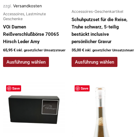
zzgl.
Versandkosten
Produktseite
Produktseite
Accessoires-Geschenkartikel
Accessoires, Lastminute
gewählt
gewählt
Geschenke
Schuhputzset für die Reise,
werden
werden
VOi Damen
Truhe schwarz, 5-teilig
Reißverschlußbörse 70065
bestückt inclusive
Hirsch Leder Amy
persönlicher Gravur
65,95
€
35,00
€
inkl. gesetzlicher Umsatzsteuer
inkl. gesetzlicher Umsatzsteuer
Ausführung wählen
Ausführung wählen
Dieses
Dieses
Save
Save
Produkt
Produkt
weist
weist
mehrere
mehrere
Varianten
Varianten
auf.
auf.
Die
Die
Optionen
Optionen