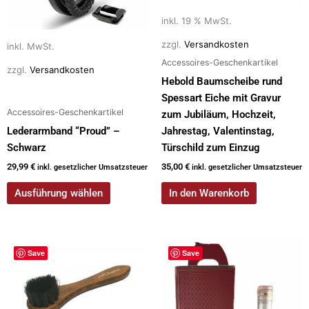
Optionen
inkl. 19 % MwSt.
können
zzgl.
Versandkosten
auf
inkl. MwSt.
der
Accessoires-Geschenkartikel
zzgl.
Versandkosten
Produktseite
Hebold Baumscheibe rund
gewählt
Spessart Eiche mit Gravur
werden
Accessoires-Geschenkartikel
zum Jubiläum, Hochzeit,
Lederarmband “Proud” –
Jahrestag, Valentinstag,
Schwarz
Türschild zum Einzug
29,99
€
35,00
€
inkl. gesetzlicher Umsatzsteuer
inkl. gesetzlicher Umsatzsteuer
Ausführung wählen
In den Warenkorb
Dieses
Save
Save
Produkt
weist
mehrere