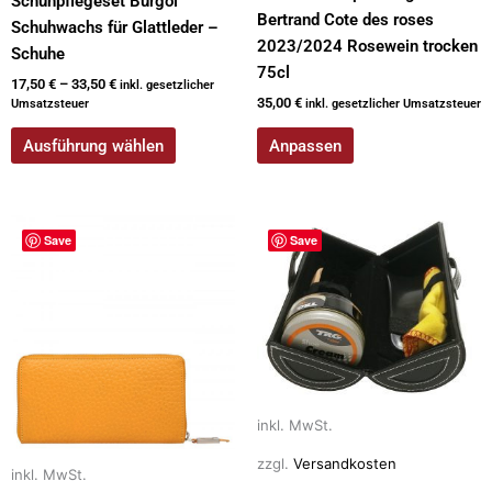
Schuhpflegeset Burgol
Bertrand Cote des roses
Schuhwachs für Glattleder –
2023/2024 Rosewein trocken
Schuhe
75cl
17,50
€
–
33,50
€
inkl. gesetzlicher
35,00
€
Umsatzsteuer
inkl. gesetzlicher Umsatzsteuer
Ausführung wählen
Anpassen
Dieses
Dieses
Save
Save
Produkt
Produkt
weist
weist
mehrere
mehrere
Varianten
Varianten
auf.
auf.
Die
Die
Optionen
Optionen
inkl. MwSt.
können
können
zzgl.
Versandkosten
auf
auf
inkl. MwSt.
der
der