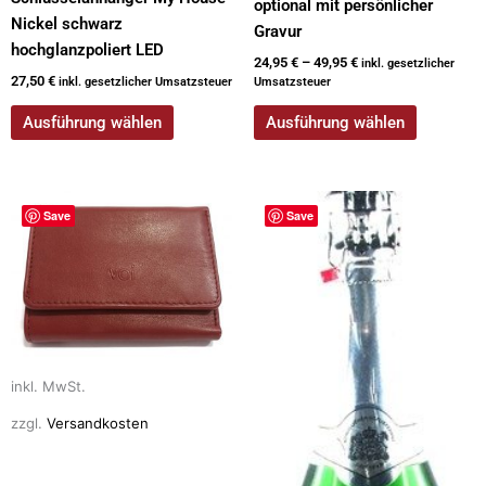
optional mit persönlicher
Nickel schwarz
Gravur
hochglanzpoliert LED
24,95
€
–
49,95
€
inkl. gesetzlicher
27,50
€
inkl. gesetzlicher Umsatzsteuer
Umsatzsteuer
Ausführung wählen
Ausführung wählen
Dieses
Dieses
Save
Save
Produkt
Produkt
weist
weist
mehrere
mehrere
Varianten
Varianten
auf.
auf.
Die
Die
Optionen
Optionen
inkl. MwSt.
können
können
zzgl.
Versandkosten
auf
auf
der
der