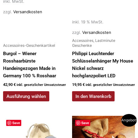
inkl. MwSt.
Optionen
können
zzgl.
Versandkosten
auf
inkl. 19 % MwSt.
der
zzgl.
Versandkosten
Produktseite
Accessoires, Lastminute
gewählt
Accessoires-Geschenkartikel
Geschenke
werden
Burgol – Wiener
Philippi Leuchtender
Rosshaarbürste
Schlüsselanhänger My House
Handeingezogen Made in
Nickel schwarz
Germany 100 % Rosshaar
hochglanzpoliert LED
42,90
€
19,95
€
inkl. gesetzlicher Umsatzsteuer
inkl. gesetzlicher Umsatzsteuer
Ausführung wählen
In den Warenkorb
Ursprünglicher
Aktueller
Angebot!
Save
Save
Preis
Preis
war:
ist:
36,50 €
25,00 €.