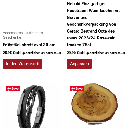
Hebold Einzigartiger
Rosétraum Weinflasche mit
Gravur und
Geschenkverpackung von
Gerard Bertrand Cote des
Accessoires, Lastminute
Geschenke
roses 2023/24 Rosewein
Frühstücksbrett oval 30 cm
trocken 75cl
25,95
€
29,90
€
inkl. gesetzlicher Umsatzsteuer
inkl. gesetzlicher Umsatzsteuer
In den Warenkorb
Anpassen
Dieses
Save
Save
Produkt
weist
mehrere
Varianten
auf.
Die