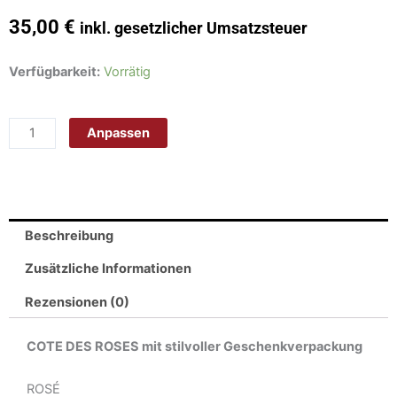
35,00
€
inkl. gesetzlicher Umsatzsteuer
Hebold
Verfügbarkeit:
Vorrätig
Persönlicher
Rosé
Anpassen
Weinflasche
mit
Gravur
und
Geschenkverpackung
Beschreibung
Gerard
Bertrand
Zusätzliche Informationen
Cote
Rezensionen (0)
des
roses
COTE DES ROSES mit stilvoller Geschenkverpackung
2023/2024
Rosewein
ROSÉ
trocken