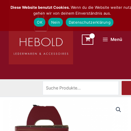
Zum
Suchen
Diese Website benutzt Cookies.
Wenn du die Website weiter nutz
Inhalt
gehen wir von deinem Einverständnis aus.
springen
OK
Nein
Datenschutzerklärung
Menü