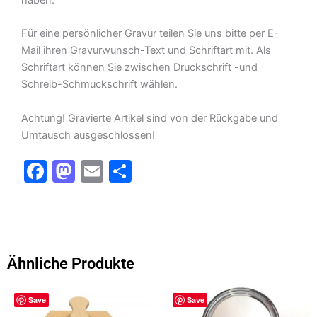
Für eine persönlicher Gravur teilen Sie uns bitte per E-
Mail ihren Gravurwunsch-Text und Schriftart mit. Als
Schriftart können Sie zwischen Druckschrift -und
Schreib-Schmuckschrift wählen.
Achtung! Gravierte Artikel sind von der Rückgabe und
Umtausch ausgeschlossen!
F
M
E
T
a
a
m
ei
c
st
ai
le
e
o
l
n
b
d
Ähnliche Produkte
o
o
o
n
Save
Save