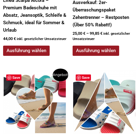
Linea Scarpa Alcora –
Ausverkauf: 2er-
Premium Badeschuhe mit
Überraschungspaket
Absatz, Jeansoptik, Schleife &
Zehentrenner – Restposten
Schmuck, ideal für Sommer &
(Über 50% Rabatt!)
Urlaub
25,00
€
–
99,85
€
inkl. gesetzlicher
44,00
€
inkl. gesetzlicher Umsatzsteuer
Umsatzsteuer
Ausführung wählen
Ausführung wählen
Dieses
Angebot!
Save
Save
Produkt
weist
mehrere
Varianten
auf.
Die
Optionen
können