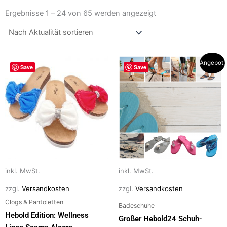
Nach
Aktualität
Ergebnisse 1 – 24 von 65 werden angezeigt
sortiert
Dieses
Dieses
Angebot!
Save
Save
Produkt
Produkt
weist
weist
mehrere
mehrere
Varianten
Varianten
auf.
auf.
Die
Die
Optionen
Optionen
können
können
auf
auf
inkl. MwSt.
inkl. MwSt.
der
der
zzgl.
Versandkosten
zzgl.
Versandkosten
Produktseite
Produktseite
Clogs & Pantoletten
Badeschuhe
gewählt
gewählt
Hebold Edition: Wellness
Großer Hebold24 Schuh-
werden
werden