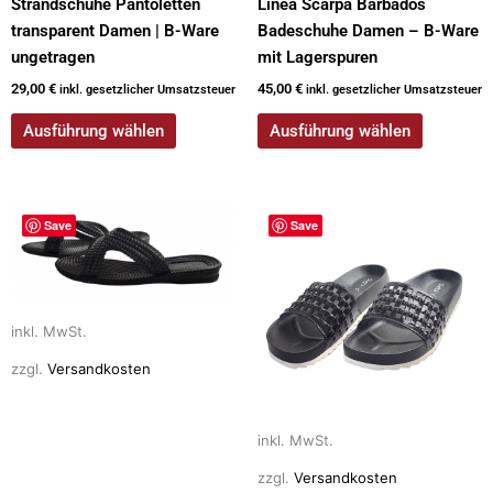
Strandschuhe Pantoletten
Linea Scarpa Barbados
werden
werden
transparent Damen | B-Ware
Badeschuhe Damen – B-Ware
ungetragen
mit Lagerspuren
29,00
€
45,00
€
inkl. gesetzlicher Umsatzsteuer
inkl. gesetzlicher Umsatzsteuer
Ausführung wählen
Ausführung wählen
Dieses
Dieses
Save
Save
Produkt
Produkt
weist
weist
mehrere
mehrere
Varianten
Varianten
inkl. MwSt.
auf.
auf.
zzgl.
Versandkosten
Die
Die
Optionen
Optionen
können
können
inkl. MwSt.
auf
auf
der
der
zzgl.
Versandkosten