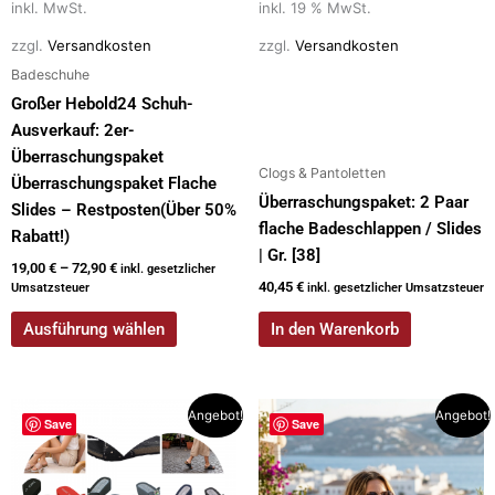
auf
inkl. MwSt.
inkl. 19 % MwSt.
der
zzgl.
Versandkosten
zzgl.
Versandkosten
Produktseite
Badeschuhe
gewählt
Großer Hebold24 Schuh-
werden
Ausverkauf: 2er-
Überraschungspaket
Clogs & Pantoletten
Überraschungspaket Flache
Überraschungspaket: 2 Paar
Slides – Restposten(Über 50%
flache Badeschlappen / Slides
Rabatt!)
| Gr. [38]
19,00
€
–
72,90
€
inkl. gesetzlicher
40,45
€
Umsatzsteuer
inkl. gesetzlicher Umsatzsteuer
Ausführung wählen
In den Warenkorb
Ursprünglicher
Aktueller
Ursprünglicher
Aktueller
Angebot!
Angebot!
Save
Save
Preis
Preis
Preis
Preis
war:
ist:
war:
ist:
84,90 €
39,00 €.
99,90 €
49,90 €.