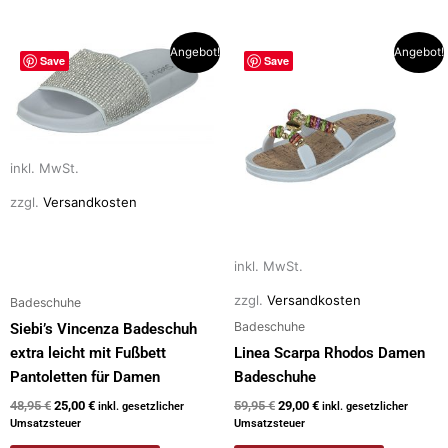
Ursprünglicher
Aktueller
Ursprünglicher
Aktueller
Dieses
Dieses
Angebot!
Angebot!
Save
Save
Preis
Preis
Preis
Preis
Produkt
Produkt
war:
ist:
war:
ist:
weist
weist
48,95 €
25,00 €.
59,95 €
29,00 €.
mehrere
mehrere
Varianten
Varianten
inkl. MwSt.
auf.
auf.
Die
Die
zzgl.
Versandkosten
Optionen
Optionen
können
können
auf
auf
inkl. MwSt.
der
der
zzgl.
Versandkosten
Badeschuhe
Produktseite
Produktseite
Badeschuhe
Siebi’s Vincenza Badeschuh
gewählt
gewählt
extra leicht mit Fußbett
Linea Scarpa Rhodos Damen
werden
werden
Pantoletten für Damen
Badeschuhe
48,95
€
25,00
€
59,95
€
29,00
€
inkl. gesetzlicher
inkl. gesetzlicher
Umsatzsteuer
Umsatzsteuer