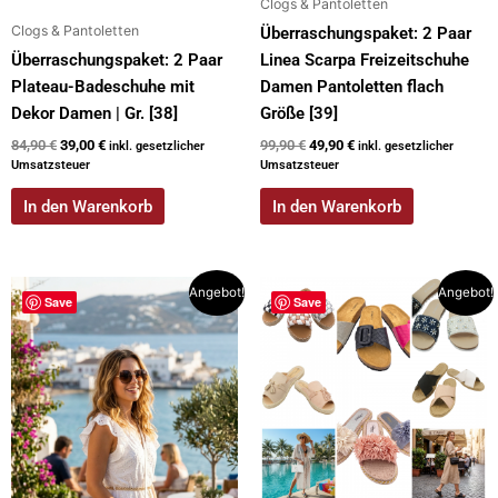
Clogs & Pantoletten
Clogs & Pantoletten
Überraschungspaket: 2 Paar
Überraschungspaket: 2 Paar
Linea Scarpa Freizeitschuhe
Plateau-Badeschuhe mit
Damen Pantoletten flach
Dekor Damen | Gr. [38]
Größe [39]
84,90
€
39,00
€
99,90
€
49,90
€
inkl. gesetzlicher
inkl. gesetzlicher
Umsatzsteuer
Umsatzsteuer
In den Warenkorb
In den Warenkorb
Ursprünglicher
Aktueller
Ursprünglicher
Aktueller
Angebot!
Angebot!
Save
Save
Preis
Preis
Preis
Preis
war:
ist:
war:
ist:
79,90 €
39,00 €.
94,95 €
45,00 €.