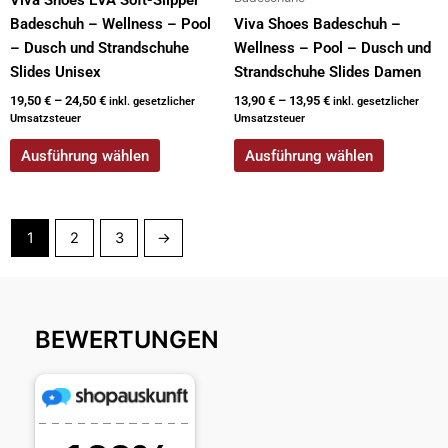
Viva Shoes EVA Soft-Slipper
Produktseite
Produktseite
Badeschuh – Wellness – Pool
Viva Shoes Badeschuh –
gewählt
gewählt
– Dusch und Strandschuhe
Wellness – Pool – Dusch und
werden
werden
Slides Unisex
Strandschuhe Slides Damen
19,50
€
–
24,50
€
13,90
€
–
13,95
€
inkl. gesetzlicher
inkl. gesetzlicher
Umsatzsteuer
Umsatzsteuer
Ausführung wählen
Ausführung wählen
1
2
3
→
BEWERTUNGEN