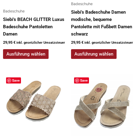
Produktseite
Produktseite
Badeschuhe
gewählt
gewählt
Badeschuhe
Siebi’s Badeschuhe Damen
werden
werden
Siebi’s BEACH GLITTER Luxus
modische, bequeme
Badeschuhe Pantoletten
Pantolette mit Fußbett Damen
Damen
schwarz
29,95
€
29,95
€
inkl. gesetzlicher Umsatzsteuer
inkl. gesetzlicher Umsatzsteuer
Ausführung wählen
Ausführung wählen
Dieses
Dieses
Save
Save
Produkt
Produkt
weist
weist
mehrere
mehrere
Varianten
Varianten
auf.
auf.
Die
Die
Optionen
Optionen
können
können