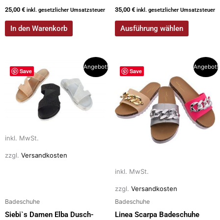
25,00
€
35,00
€
inkl. gesetzlicher Umsatzsteuer
inkl. gesetzlicher Umsatzsteuer
In den Warenkorb
Ausführung wählen
Dieses
Dieses
Angebot!
Angebot!
Save
Save
Produkt
Produkt
weist
weist
mehrere
mehrere
Varianten
Varianten
auf.
auf.
Die
Die
inkl. MwSt.
Optionen
Optionen
zzgl.
Versandkosten
können
können
auf
auf
inkl. MwSt.
der
der
zzgl.
Versandkosten
Produktseite
Produktseite
Badeschuhe
Badeschuhe
gewählt
gewählt
Siebi`s Damen Elba Dusch-
Linea Scarpa Badeschuhe
werden
werden