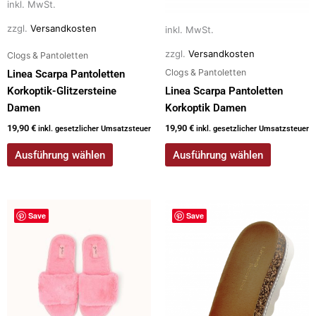
inkl. MwSt.
auf
auf
zzgl.
Versandkosten
inkl. MwSt.
der
der
Produktseite
Produktseite
zzgl.
Versandkosten
Clogs & Pantoletten
gewählt
gewählt
Clogs & Pantoletten
Linea Scarpa Pantoletten
werden
werden
Korkoptik-Glitzersteine
Linea Scarpa Pantoletten
Damen
Korkoptik Damen
19,90
€
19,90
€
inkl. gesetzlicher Umsatzsteuer
inkl. gesetzlicher Umsatzsteuer
Ausführung wählen
Ausführung wählen
Dieses
Dieses
Save
Save
Produkt
Produkt
weist
weist
mehrere
mehrere
Varianten
Varianten
auf.
auf.
Die
Die