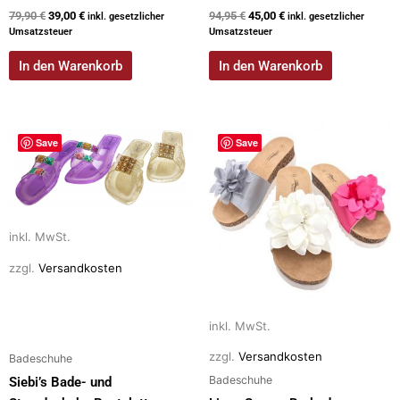
79,90
€
39,00
€
94,95
€
45,00
€
inkl. gesetzlicher
inkl. gesetzlicher
Umsatzsteuer
Umsatzsteuer
In den Warenkorb
In den Warenkorb
Dieses
Dieses
Save
Save
Produkt
Produkt
weist
weist
mehrere
mehrere
Varianten
Varianten
inkl. MwSt.
auf.
auf.
Die
Die
zzgl.
Versandkosten
Optionen
Optionen
können
können
auf
auf
inkl. MwSt.
der
der
zzgl.
Versandkosten
Badeschuhe
Produktseite
Produktseite
Badeschuhe
Siebi’s Bade- und
gewählt
gewählt