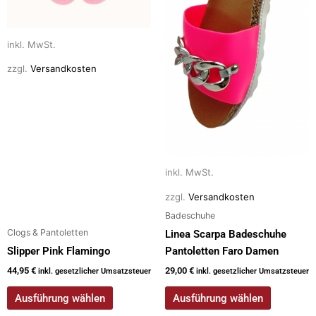
Optionen
Optionen
können
können
auf
auf
inkl. MwSt.
der
der
zzgl.
Versandkosten
Produktseite
Produktseite
gewählt
gewählt
werden
werden
inkl. MwSt.
zzgl.
Versandkosten
Badeschuhe
Clogs & Pantoletten
Linea Scarpa Badeschuhe
Slipper Pink Flamingo
Pantoletten Faro Damen
44,95
€
29,00
€
inkl. gesetzlicher Umsatzsteuer
inkl. gesetzlicher Umsatzsteuer
Ausführung wählen
Ausführung wählen