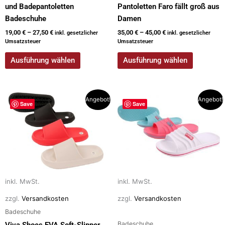
und Badepantoletten
Pantoletten Faro fällt groß aus
Badeschuhe
Damen
19,00
€
–
27,50
€
35,00
€
–
45,00
€
inkl. gesetzlicher
inkl. gesetzlicher
Umsatzsteuer
Umsatzsteuer
Ausführung wählen
Ausführung wählen
Dieses
Dieses
Angebot!
Angebot!
Save
Save
Produkt
Produkt
weist
weist
mehrere
mehrere
Varianten
Varianten
auf.
auf.
Die
Die
inkl. MwSt.
inkl. MwSt.
Optionen
Optionen
können
können
zzgl.
Versandkosten
zzgl.
Versandkosten
auf
auf
Badeschuhe
der
der
Badeschuhe