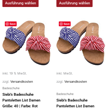
Ausführung wählen
Ausführung wählen
Dieses
Save
Save
Produkt
weist
mehrere
Varianten
auf.
Die
Optionen
können
auf
inkl. 19 % MwSt.
inkl. MwSt.
der
zzgl.
Versandkosten
zzgl.
Versandkosten
Produktseite
Badeschuhe
gewählt
Badeschuhe
Siebi’s Badeschuhe
werden
Pantoletten List Damen
Siebi’s Badeschuhe
Größe: 40 | Farbe: Rot
Pantoletten List Damen