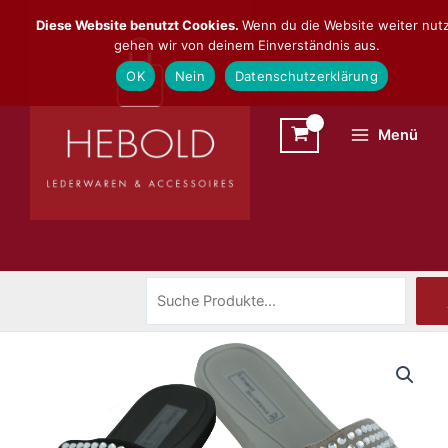
Zum
Suchen
Diese Website benutzt Cookies.
Wenn du die Website weiter nutz
Inhalt
gehen wir von deinem Einverständnis aus.
springen
OK
Nein
Datenschutzerklärung
Menü