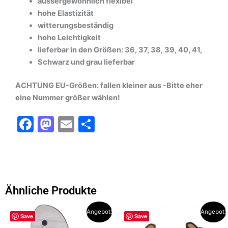
aussergewöhnlich flexibel
hohe Elastizität
witterungsbeständig
hohe Leichtigkeit
lieferbar in den Größen: 36, 37, 38, 39, 40, 41,
Schwarz und grau lieferbar
ACHTUNG EU-Größen: fallen kleiner aus -Bitte eher
eine Nummer größer wählen!
F
M
E
T
a
a
m
ei
c
st
ai
le
e
o
l
n
b
d
Ähnliche Produkte
o
o
Dieses
Dieses
Angebot!
Angebot!
o
n
Save
Save
Produkt
Produkt