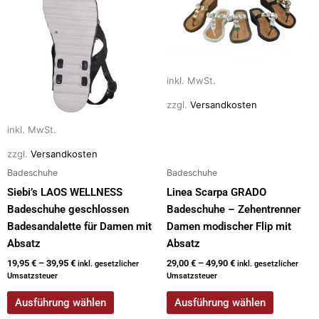
k
weist
weist
mehrere
mehrere
Varianten
Varianten
auf.
auf.
Die
Die
inkl. MwSt.
Optionen
Optionen
zzgl.
Versandkosten
können
können
auf
auf
inkl. MwSt.
der
der
zzgl.
Versandkosten
Produktseite
Produktseite
Badeschuhe
Badeschuhe
gewählt
gewählt
Siebi’s LAOS WELLNESS
Linea Scarpa GRADO
werden
werden
Badeschuhe geschlossen
Badeschuhe – Zehentrenner
Badesandalette für Damen mit
Damen modischer Flip mit
Absatz
Absatz
19,95
€
–
39,95
€
29,00
€
–
49,90
€
inkl. gesetzlicher
inkl. gesetzlicher
Umsatzsteuer
Umsatzsteuer
Ausführung wählen
Ausführung wählen