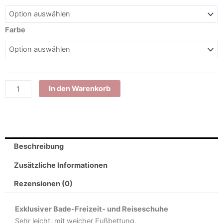
Luxus
Badeschuhe
extra
Farbe
leichte
Pantoletten
Damen
mit
Klettverschluß
In den Warenkorb
und
Schmucksteinen
Menge
Beschreibung
Zusätzliche Informationen
Rezensionen (0)
Exklusiver Bade-Freizeit- und Reiseschuhe
Sehr leicht, mit weicher Fußbettung.