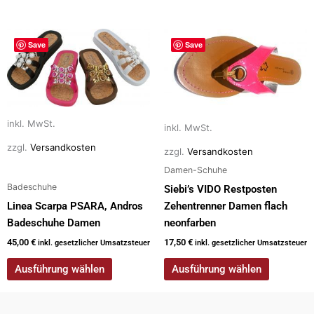
Dieses
Dieses
Save
Save
Produkt
Produkt
weist
weist
mehrere
mehrere
Varianten
Varianten
auf.
auf.
inkl. MwSt.
inkl. MwSt.
Die
Die
zzgl.
Versandkosten
zzgl.
Versandkosten
Optionen
Optionen
können
können
Damen-Schuhe
auf
auf
Badeschuhe
Siebi’s VIDO Restposten
der
der
Linea Scarpa PSARA, Andros
Zehentrenner Damen flach
Produktseite
Produktseite
Badeschuhe Damen
neonfarben
gewählt
gewählt
45,00
€
17,50
€
inkl. gesetzlicher Umsatzsteuer
inkl. gesetzlicher Umsatzsteuer
werden
werden
Ausführung wählen
Ausführung wählen