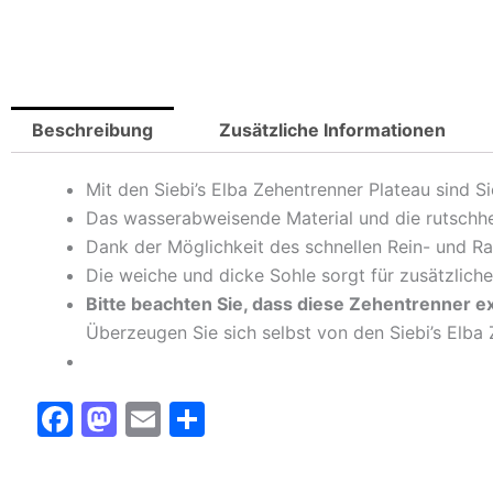
Beschreibung
Zusätzliche Informationen
Mit den Siebi’s Elba Zehentrenner Plateau sind 
Das wasserabweisende Material und die rutschh
Dank der Möglichkeit des schnellen Rein- und Ra
Die weiche und dicke Sohle sorgt für zusätzlich
Bitte beachten Sie, dass diese Zehentrenner e
Überzeugen Sie sich selbst von den Siebi’s Elba 
F
M
E
T
a
a
m
ei
c
st
ai
le