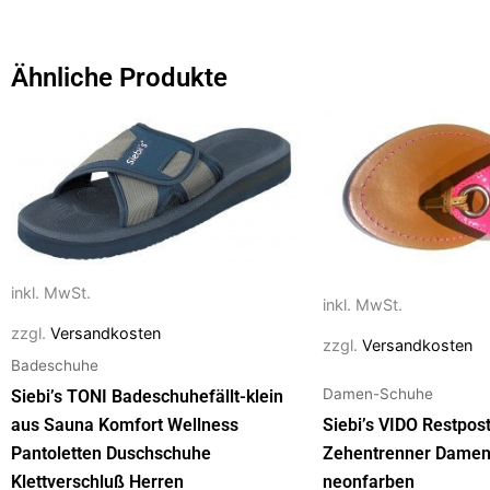
e
o
l
n
b
d
Ähnliche Produkte
o
o
Dieses
Dieses
o
n
Produkt
Produkt
k
weist
weist
mehrere
mehrere
Varianten
Varianten
auf.
auf.
Die
Die
inkl. MwSt.
inkl. MwSt.
Optionen
Optionen
zzgl.
Versandkosten
zzgl.
Versandkosten
können
können
Badeschuhe
auf
auf
Damen-Schuhe
Siebi’s TONI Badeschuhefällt-klein
der
der
aus Sauna Komfort Wellness
Siebi’s VIDO Restpos
Produktseite
Produktseite
Pantoletten Duschschuhe
Zehentrenner Damen
gewählt
gewählt
Klettverschluß Herren
neonfarben