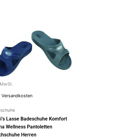
ses
dukt
t
rere
anten
. MwSt.
ionen
.
Versandkosten
nen
eschuhe
bi’s Lasse Badeschuhe Komfort
uktseite
na Wellness Pantoletten
ählt
chschuhe Herren