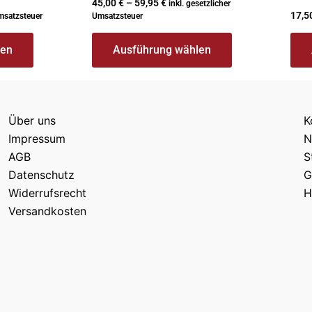
werden
wer
45,00
€
–
59,95
€
inkl. gesetzlicher
17,5
Umsatzsteuer
Umsatzsteuer
len
Ausführung wählen
Über uns
K
Impressum
N
AGB
S
Datenschutz
G
Widerrufsrecht
H
Versandkosten