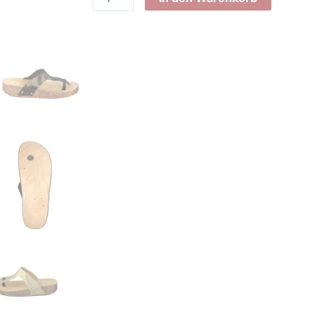
Kork-
Optik
Menge