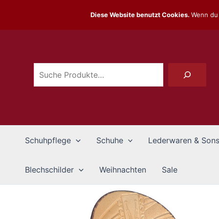
Zum
Diese Website benutzt Cookies.
Wenn du 
Inhalt
Suchen
springen
Schuhpflege
Schuhe
Lederwaren & Sons
Blechschilder
Weihnachten
Sale