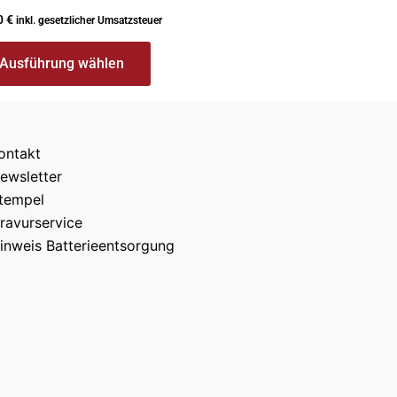
den
0
€
inkl. gesetzlicher Umsatzsteuer
Ausführung wählen
ontakt
ewsletter
tempel
ravurservice
inweis Batterieentsorgung