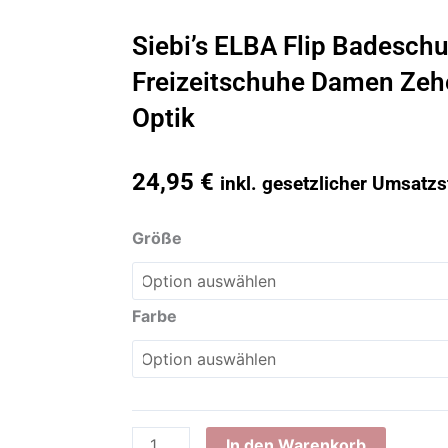
Siebi’s ELBA Flip Badesch
Freizeitschuhe Damen Zehe
Optik
24,95
€
inkl. gesetzlicher Umsatzs
Siebi's
Größe
ELBA
Flip
Badeschuh
Farbe
und
Freizeitschuhe
Damen
Zehentrenner
mit
In den Warenkorb