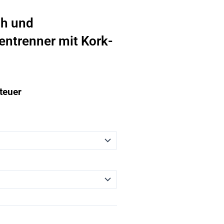
uh und
ntrenner mit Kork-
teuer