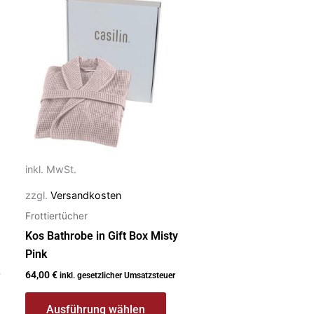
Produkt
weist
mehrere
Varianten
auf.
Die
Optionen
können
auf
inkl. MwSt.
der
zzgl.
Versandkosten
Produktseite
Frottiertücher
gewählt
werden
Kos Bathrobe in Gift Box Misty
Pink
64,00
€
inkl. gesetzlicher Umsatzsteuer
Ausführung wählen