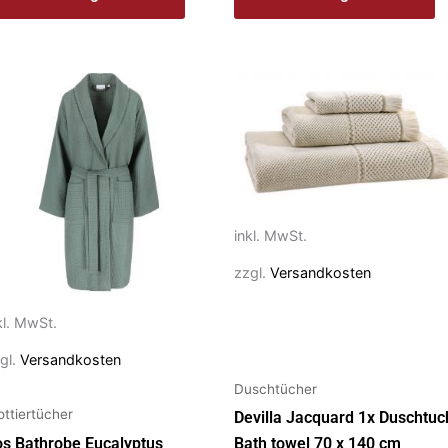
eses
Dieses
rodukt
Produkt
ist
weist
ehrere
mehrere
rianten
Varianten
f.
auf.
e
Die
inkl. MwSt.
ptionen
Optionen
zzgl.
Versandkosten
önnen
können
f
auf
kl. MwSt.
r
der
gl.
Versandkosten
oduktseite
Produktseite
Duschtücher
ewählt
gewählt
ottiertücher
erden
werden
Devilla Jacquard 1x Duschtuc
s Bathrobe Eucalyptus
Bath towel 70 x 140 cm