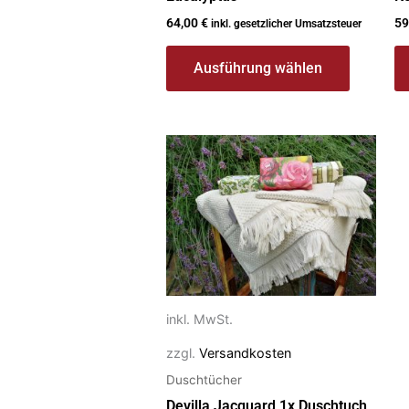
64,00
€
59
inkl. gesetzlicher Umsatzsteuer
Ausführung wählen
Dieses
Produkt
weist
mehrere
Varianten
auf.
Die
Optionen
inkl. MwSt.
können
zzgl.
Versandkosten
auf
Duschtücher
der
Devilla Jacquard 1x Duschtuch
Produktseite