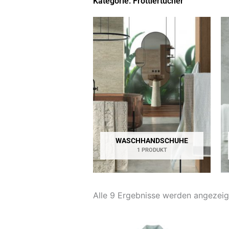
Kategorie: Frottiertücher
WASCHHANDSCHUHE
1 PRODUKT
Alle 9 Ergebnisse werden angezeig
Dieses
Di