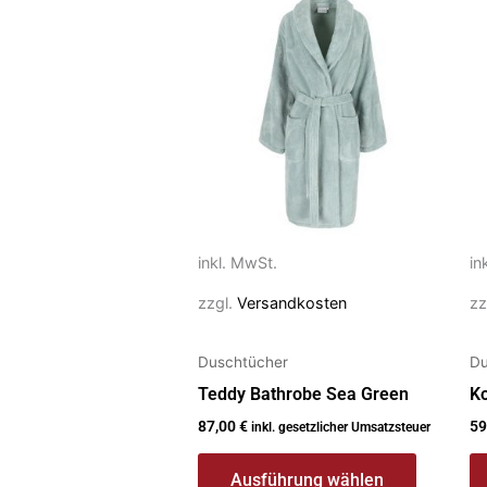
Produkt
P
weist
we
mehrere
m
Varianten
Va
auf.
au
Die
Di
Optionen
O
können
k
auf
au
inkl. MwSt.
in
der
de
zzgl.
Versandkosten
zz
Produktseite
Pr
gewählt
g
Duschtücher
Du
werden
w
Teddy Bathrobe Sea Green
Ko
87,00
€
59
inkl. gesetzlicher Umsatzsteuer
Ausführung wählen