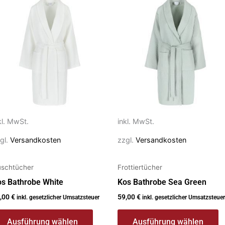
rodukt
Produkt
ist
weist
ehrere
mehrere
rianten
Varianten
f.
auf.
e
Die
ptionen
Optionen
önnen
können
f
auf
kl. MwSt.
inkl. MwSt.
r
der
gl.
Versandkosten
zzgl.
Versandkosten
oduktseite
Produktseite
ewählt
gewählt
schtücher
Frottiertücher
erden
werden
s Bathrobe White
Kos Bathrobe Sea Green
,00
€
59,00
€
inkl. gesetzlicher Umsatzsteuer
inkl. gesetzlicher Umsatzsteuer
Ausführung wählen
Ausführung wählen