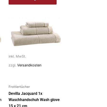
Dieses
Produkt
weist
mehrere
Varianten
auf.
Die
inkl. MwSt.
Optionen
zzgl.
Versandkosten
können
auf
der
Frottiertücher
Produktseite
gewählt
Devilla Jacquard 1x
werden
h
Waschhandschuh Wash glove
15 x 21 cm