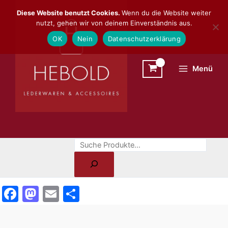
Zum
Suchen
Diese Website benutzt Cookies.
Wenn du die Website weiter
Inhalt
nutzt, gehen wir von deinem Einverständnis aus.
springen
OK
Nein
Datenschutzerklärung
Menü
F
M
E
T
a
a
m
ei
c
st
ai
le