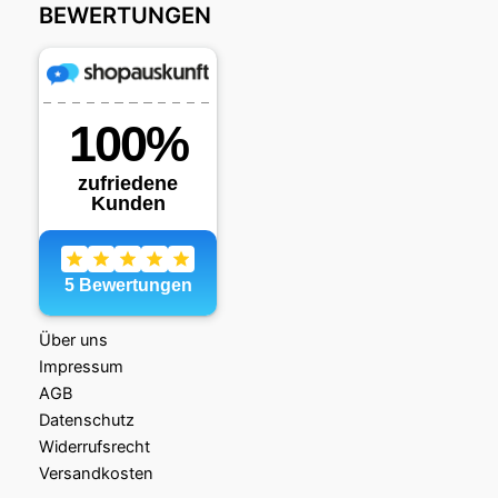
BEWERTUNGEN
e
o
l
n
b
d
o
o
o
n
k
Über uns
Impressum
AGB
Datenschutz
Widerrufsrecht
Versandkosten