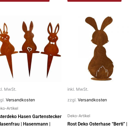
eses
Dieses
rodukt
Produkt
ist
weist
ehrere
mehrere
rianten
Varianten
f.
auf.
e
Die
ptionen
Optionen
önnen
können
f
auf
kl. MwSt.
inkl. MwSt.
r
der
gl.
Versandkosten
zzgl.
Versandkosten
oduktseite
Produktseite
ko-Artikel
ewählt
gewählt
Deko-Artikel
erden
werden
terdeko Hasen Gartenstecker
Hasenfrau | Hasenmann |
Rost Deko Osterhase “Berti” |