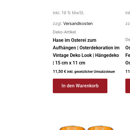
inkl. 19 % MwSt.
in
zzgl.
Versandkosten
zz
Deko-Artikel
De
Hase im Osterei zum
Aufhängen | Osterdekoration im
Os
Vintage Deko Look | Hängedeko
Fe
| 15 cm x 11 cm
Os
11,50
€
11
inkl. gesetzlicher Umsatzsteuer
In den Warenkorb