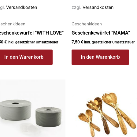
gl.
Versandkosten
zzgl.
Versandkosten
schenkideen
Geschenkideen
eschenkewürfel “WITH LOVE”
Geschenkewürfel “MAMA”
50
€
7,50
€
inkl. gesetzlicher Umsatzsteuer
inkl. gesetzlicher Umsatzsteuer
In den Warenkorb
In den Warenkorb
eses
Dieses
rodukt
Produkt
ist
weist
ehrere
mehrere
rianten
Varianten
f.
auf.
e
Die