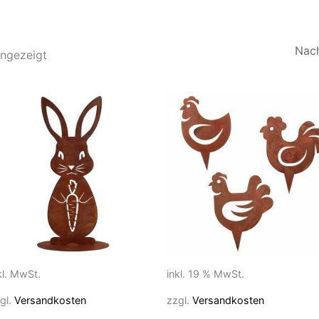
Nach
Aktualität
angezeigt
sortiert
eses
rodukt
ist
ehrere
rianten
f.
e
ptionen
önnen
f
kl. MwSt.
inkl. 19 % MwSt.
r
gl.
Versandkosten
zzgl.
Versandkosten
oduktseite