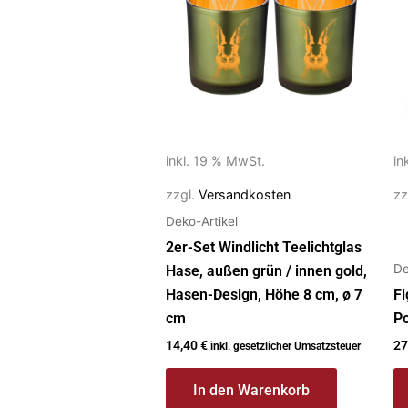
inkl. 19 % MwSt.
in
zzgl.
Versandkosten
zz
Deko-Artikel
2er-Set Windlicht Teelichtglas
De
Hase, außen grün / innen gold,
Hasen-Design, Höhe 8 cm, ø 7
Fi
cm
Po
14,40
€
27
inkl. gesetzlicher Umsatzsteuer
In den Warenkorb