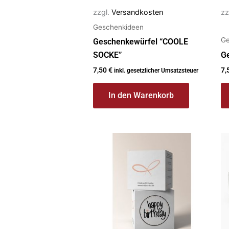
zzgl.
Versandkosten
zz
Geschenkideen
Ge
Geschenkewürfel “COOLE
SOCKE”
G
7,50
€
7,
inkl. gesetzlicher Umsatzsteuer
In den Warenkorb
Di
P
we
m
Va
au
Di