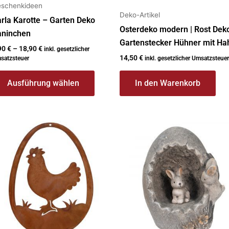
ewählt
schenkideen
Deko-Artikel
erden
rla Karotte – Garten Deko
Osterdeko modern | Rost Dek
aninchen
Gartenstecker Hühner mit Ha
90
€
–
18,90
€
inkl. gesetzlicher
14,50
€
satzsteuer
inkl. gesetzlicher Umsatzsteuer
Ausführung wählen
In den Warenkorb