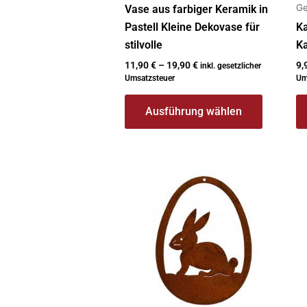
gewählt
g
Ge
Vase aus farbiger Keramik in
werden
w
Pastell Kleine Dekovase für
Ka
stilvolle
K
11,90
€
–
19,90
€
9,
inkl. gesetzlicher
Umsatzsteuer
Um
Ausführung wählen