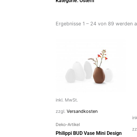
Kategorie: Ostern
Ergebnisse 1 – 24 von 89 werden 
Dieses
Di
Produkt
P
weist
we
mehrere
m
Varianten
Va
auf.
au
Die
Di
Optionen
O
inkl. MwSt.
können
k
zzgl.
Versandkosten
auf
au
in
der
de
Deko-Artikel
zz
Produktseite
Pr
Philippi BUD Vase Mini Design