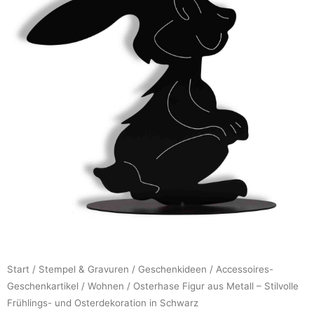
Start
/
Stempel & Gravuren
/
Geschenkideen
/
Accessoires-
Geschenkartikel
/
Wohnen
/ Osterhase Figur aus Metall – Stilvolle
Frühlings- und Osterdekoration in Schwarz