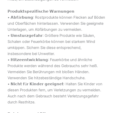
𝗣𝗿𝗼𝗱𝘂𝗸𝘁𝘀𝗽𝗲𝘇𝗶𝗳𝗶𝘀𝗰𝗵𝗲 𝗪𝗮𝗿𝗻𝘂𝗻𝗴𝗲𝗻
• 𝗔𝗯𝗳ä𝗿𝗯𝘂𝗻𝗴: Rostprodukte können Flecken auf Böden
und Oberflächen hinterlassen. Verwenden Sie geeignete
Unterlagen, um Abfärbungen zu vermeiden.
• 𝗨𝗺𝘀𝘁𝘂𝗿𝘇𝗴𝗲𝗳𝗮𝗵𝗿: Größere Produkte wie Säulen,
Schalen oder Feuerkörbe können bei starkem Wind
umkippen. Sichern Sie diese entsprechend,
insbesondere bei Unwetter.
• 𝗛𝗶𝘁𝘇𝗲𝗲𝗻𝘁𝘄𝗶𝗰𝗸𝗹𝘂𝗻𝗴: Feuerkörbe und ähnliche
Produkte werden während des Gebrauchs sehr heiß.
Vermeiden Sie Berührungen mit bloßen Händen.
Verwenden Sie hitzebeständige Handschuhe.
• 𝗡𝗶𝗰𝗵𝘁 𝗳ü𝗿 𝗞𝗶𝗻𝗱𝗲𝗿 𝗴𝗲𝗲𝗶𝗴𝗻𝗲𝘁: Halten Sie Kinder von
diesen Produkten fern, um Verletzungen zu vermeiden.
Auch nach dem Gebrauch besteht Verletzungsgefahr
durch Resthitze.