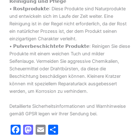
𝗥𝗲𝗶𝗻𝗶𝗴𝘂𝗻𝗴 𝘂𝗻𝗱 𝗣𝗳𝗹𝗲𝗴𝗲
• 𝗥𝗼𝘀𝘁𝗽𝗿𝗼𝗱𝘂𝗸𝘁𝗲: Diese Produkte sind Naturprodukte
und entwickeln sich im Laufe der Zeit weiter. Eine
Reinigung ist in der Regel nicht erforderlich, da der Rost
ein natürlicher Prozess ist, der dem Produkt seinen
einzigartigen Charakter verleiht.
• 𝗣𝘂𝗹𝘃𝗲𝗿𝗯𝗲𝘀𝗰𝗵𝗶𝗰𝗵𝘁𝗲𝘁𝗲 𝗣𝗿𝗼𝗱𝘂𝗸𝘁𝗲: Reinigen Sie diese
Produkte mit einem weichen Tuch und milder
Seifenlauge. Vermeiden Sie aggressive Chemikalien,
Scheuermittel oder Drahtbürsten, da diese die
Beschichtung beschädigen können. Kleinere Kratzer
können mit speziellem Reparaturlack ausgebessert
werden, um Korrosion zu verhindern.
Detaillierte Sicherheitsinformationen und Warnhinweise
gemäß GPSR legen wir Ihrer Sendung bei.
F
M
E
T
a
a
m
ei