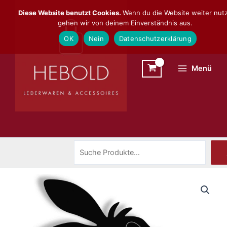
Zum
Suchen
Diese Website benutzt Cookies.
Wenn du die Website weiter nutz
Inhalt
gehen wir von deinem Einverständnis aus.
springen
OK
Nein
Datenschutzerklärung
Menü