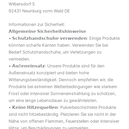
Wilbersdorf 5
92431 Neunburg vorm Wald DE
Informationen zur Sicherheit:
𝗔𝗹𝗹𝗴𝗲𝗺𝗲𝗶𝗻𝗲 𝗦𝗶𝗰𝗵𝗲𝗿𝗵𝗲𝗶𝘁𝘀𝗵𝗶𝗻𝘄𝗲𝗶𝘀𝗲
• 𝗦𝗰𝗵𝘂𝘁𝘇𝗵𝗮𝗻𝗱𝘀𝗰𝗵𝘂𝗵𝗲 𝘃𝗲𝗿𝘄𝗲𝗻𝗱𝗲𝗻: Einige Produkte
könnten scharfe Kanten haben. Verwenden Sie bei
Bedarf Schutzhandschuhe, um Verletzungen zu
vermeiden.
• 𝗔𝘂ß𝗲𝗻𝗲𝗶𝗻𝘀𝗮𝘁𝘇: Unsere Produkte sind für den
Außeneinsatz konzipiert und bieten hohe
Witterungsbeständigkeit. Dennoch empfehlen wir, die
Produkte bei extremen Wetterbedingungen wie starkem
Frost oder intensiver Sonneneinstrahlung zu schützen,
um eine lange Lebensdauer zu gewährleisten.
• 𝗞𝗲𝗶𝗻𝗲 𝗛𝗶𝘁𝘇𝗲𝗾𝘂𝗲𝗹𝗹𝗲𝗻: Pulverbeschichtete Produkte
sind nicht hitzebeständig. Platzieren Sie sie nicht in der
Nähe von offenen Flammen, Feuerstellen oder intensiver
Hitze, um Beschädigungen zu vermeiden.