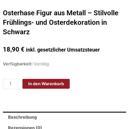
Osterhase Figur aus Metall – Stilvolle
Frühlings- und Osterdekoration in
Schwarz
18,90
€
inkl. gesetzlicher Umsatzsteuer
Osterhase
Verfügbarkeit:
Vorrätig
Figur
aus
In den Warenkorb
Metall
–
Stilvolle
Frühlings-
und
Beschreibung
Osterdekoration
in
Rezensionen (0)