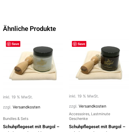
c
st
ai
le
e
o
l
n
b
d
Ähnliche Produkte
o
o
o
n
Save
Save
k
inkl. 19 % MwSt.
inkl. 19 % MwSt.
zzgl.
Versandkosten
zzgl.
Versandkosten
Accessoires, Lastminute
Bundles & Sets
Geschenke
Schuhpflegeset mit Burgol –
Schuhpflegeset mit Burgol –