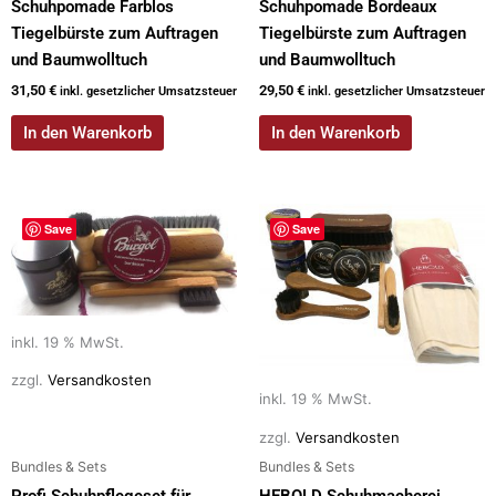
Schuhpomade Farblos
Schuhpomade Bordeaux
Tiegelbürste zum Auftragen
Tiegelbürste zum Auftragen
und Baumwolltuch
und Baumwolltuch
31,50
€
29,50
€
inkl. gesetzlicher Umsatzsteuer
inkl. gesetzlicher Umsatzsteuer
In den Warenkorb
In den Warenkorb
Save
Save
inkl. 19 % MwSt.
zzgl.
Versandkosten
inkl. 19 % MwSt.
zzgl.
Versandkosten
Bundles & Sets
Bundles & Sets
Profi Schuhpflegeset für
HEBOLD Schuhmacherei