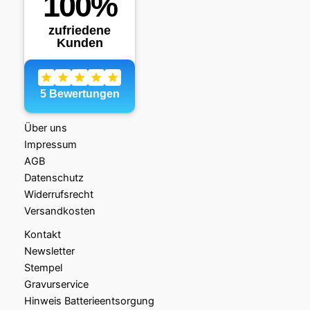
k
l
e
n
)
*
Über uns
Impressum
AGB
Datenschutz
Widerrufsrecht
Versandkosten
Kontakt
Newsletter
Stempel
Gravurservice
Hinweis Batterieentsorgung