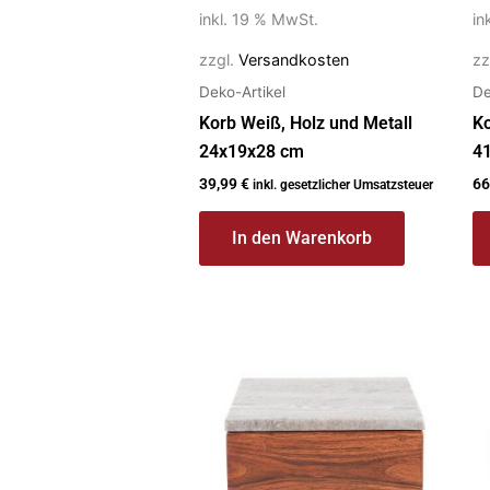
inkl. 19 % MwSt.
in
zzgl.
Versandkosten
zz
Deko-Artikel
De
Korb Weiß, Holz und Metall
Ko
24x19x28 cm
4
39,99
€
66
inkl. gesetzlicher Umsatzsteuer
In den Warenkorb