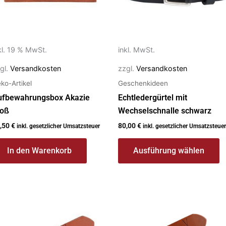
Die
Optionen
können
auf
kl. 19 % MwSt.
inkl. MwSt.
der
gl.
Versandkosten
zzgl.
Versandkosten
Produktseite
ko-Artikel
Geschenkideen
gewählt
werden
ufbewahrungsbox Akazie
Echtledergürtel mit
roß
Wechselschnalle schwarz
,50
€
80,00
€
inkl. gesetzlicher Umsatzsteuer
inkl. gesetzlicher Umsatzsteuer
In den Warenkorb
Ausführung wählen
eses
Dieses
rodukt
Produkt
ist
weist