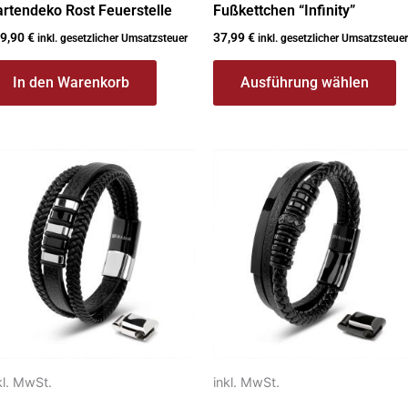
rtendeko Rost Feuerstelle
Fußkettchen “Infinity”
9,90
€
37,99
€
inkl. gesetzlicher Umsatzsteuer
inkl. gesetzlicher Umsatzsteuer
In den Warenkorb
Ausführung wählen
eses
Dieses
rodukt
Produkt
ist
weist
ehrere
mehrere
rianten
Varianten
f.
auf.
e
Die
ptionen
Optionen
önnen
können
f
auf
kl. MwSt.
inkl. MwSt.
r
der