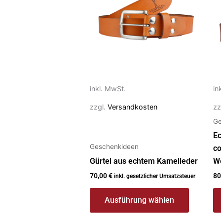
mehrere
m
Varianten
Va
auf.
au
Die
Di
Optionen
O
können
k
auf
au
inkl. MwSt.
in
der
de
zzgl.
Versandkosten
zz
Produktseite
Pr
Ge
gewählt
g
werden
w
Ec
Geschenkideen
c
Gürtel aus echtem Kamelleder
W
70,00
€
80
inkl. gesetzlicher Umsatzsteuer
Ausführung wählen