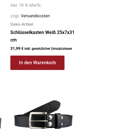
inkl. 19 % MwSt.
zzgl.
Versandkosten
Deko-Artikel
Schlüsselkasten Weiß 25x7x31
cm
31,99
€
inkl. gesetzlicher Umsatzsteuer
In den Warenkorb
Dieses
Produkt
weist
mehrere
Varianten
auf.