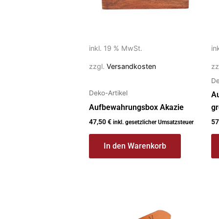
inkl. 19 % MwSt.
in
zzgl.
Versandkosten
zz
De
Deko-Artikel
A
Aufbewahrungsbox Akazie
g
47,50
€
57
inkl. gesetzlicher Umsatzsteuer
In den Warenkorb
Dieses
Di
Produkt
P
weist
we