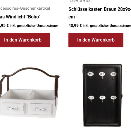
Deko-Artikel
cessoires-Geschenkartikel
Schlüsselkasten Braun 28x9x
as Windlicht “Boho”
cm
,95
€
40,99
€
inkl. gesetzlicher Umsatzsteuer
inkl. gesetzlicher Umsatzsteuer
In den Warenkorb
In den Warenkorb