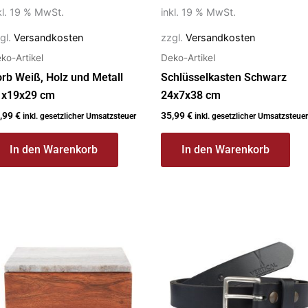
kl. 19 % MwSt.
inkl. 19 % MwSt.
gl.
Versandkosten
zzgl.
Versandkosten
ko-Artikel
Deko-Artikel
rb Weiß, Holz und Metall
Schlüsselkasten Schwarz
1x19x29 cm
24x7x38 cm
,99
€
35,99
€
inkl. gesetzlicher Umsatzsteuer
inkl. gesetzlicher Umsatzsteuer
In den Warenkorb
In den Warenkorb
Dieses
Produkt
weist
mehrere
Varianten
auf.