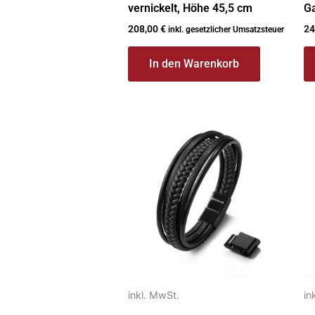
vernickelt, Höhe 45,5 cm
Ga
208,00
€
24
inkl. gesetzlicher Umsatzsteuer
In den Warenkorb
Dieses
Di
Produkt
P
weist
we
mehrere
m
Varianten
Va
auf.
au
Die
Di
Optionen
O
können
k
auf
au
inkl. MwSt.
in
der
de