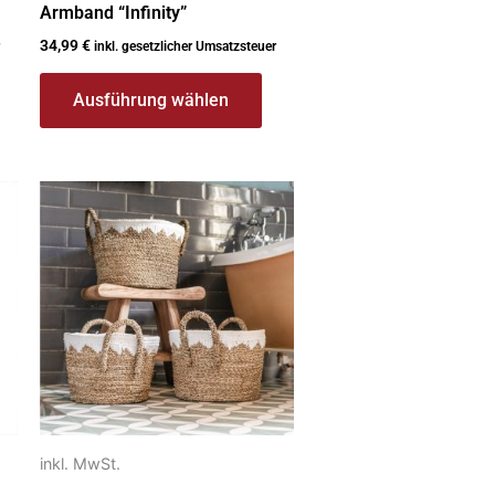
Armband “Infinity”
34,99
€
inkl. gesetzlicher Umsatzsteuer
Ausführung wählen
Dieses
Produkt
weist
mehrere
Varianten
auf.
Die
Optionen
können
auf
inkl. MwSt.
der