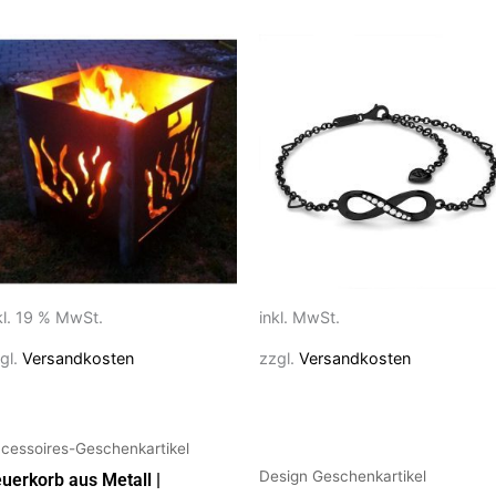
Dieses
Produkt
weist
mehrere
Varianten
auf.
Die
Optionen
können
auf
kl. 19 % MwSt.
inkl. MwSt.
der
gl.
Versandkosten
zzgl.
Versandkosten
Produktseite
gewählt
werden
cessoires-Geschenkartikel
Design Geschenkartikel
uerkorb aus Metall |