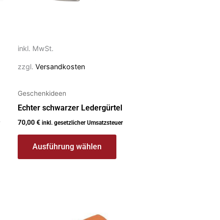
Die
Optionen
können
auf
inkl. MwSt.
der
zzgl.
Versandkosten
Produktseite
gewählt
Geschenkideen
werden
Echter schwarzer Ledergürtel
70,00
€
inkl. gesetzlicher Umsatzsteuer
Ausführung wählen
Dieses
Produkt
weist