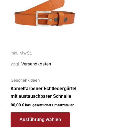
mehrere
Varianten
auf.
Die
Optionen
können
auf
inkl. MwSt.
der
zzgl.
Versandkosten
Produktseite
gewählt
Geschenkideen
werden
Kamelfarbener Echtledergürtel
mit austauschbarer Schnalle
80,00
€
inkl. gesetzlicher Umsatzsteuer
Ausführung wählen