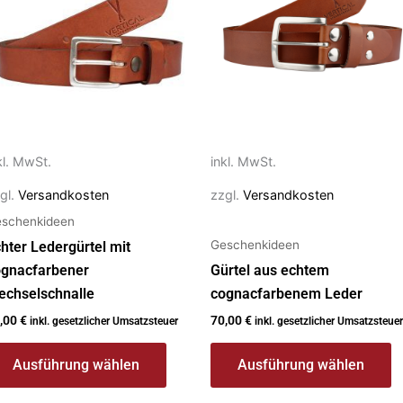
ehrere
mehrere
rianten
Varianten
f.
auf.
e
Die
ptionen
Optionen
önnen
können
f
auf
kl. MwSt.
inkl. MwSt.
r
der
gl.
Versandkosten
zzgl.
Versandkosten
oduktseite
Produktseite
schenkideen
ewählt
gewählt
Geschenkideen
erden
werden
hter Ledergürtel mit
ognacfarbener
Gürtel aus echtem
echselschnalle
cognacfarbenem Leder
,00
€
70,00
€
inkl. gesetzlicher Umsatzsteuer
inkl. gesetzlicher Umsatzsteuer
Ausführung wählen
Ausführung wählen