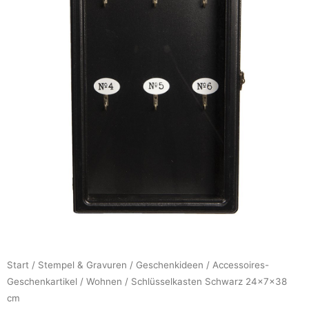
Start
/
Stempel & Gravuren
/
Geschenkideen
/
Accessoires-
Geschenkartikel
/
Wohnen
/ Schlüsselkasten Schwarz 24x7x38
cm