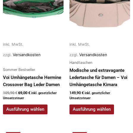
Varianten
Varianten
auf.
auf.
Die
Die
Optionen
Optionen
können
können
auf
auf
inkl. MwSt.
inkl. MwSt.
der
der
zzgl.
Versandkosten
zzgl.
Versandkosten
Produktseite
Produktseite
gewählt
gewählt
Handtaschen
werden
werden
Sommer Bestseller
Modische und extravagante
Voi Umhängetasche Hermine
Ledertasche für Damen – Voi
Crossover Bag Leder Damen
Umhängetasche Kimara
109,90
€
69,00
€
149,90
€
inkl. gesetzlicher
inkl. gesetzlicher
Umsatzsteuer
Umsatzsteuer
Ausführung wählen
Ausführung wählen