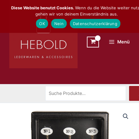
Zum
Suchen
Diese Website benutzt Cookies.
Wenn du die Website weiter nutz
Inhalt
gehen wir von deinem Einverständnis aus.
springen
OK
Nein
Datenschutzerklärung
Menü