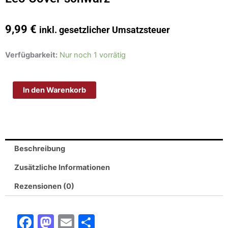
9,99
€
inkl. gesetzlicher Umsatzsteuer
Leo
Verfügbarkeit:
Nur noch 1 vorrätig
Cover
schwarz
In den Warenkorb
Menge
Beschreibung
Zusätzliche Informationen
Rezensionen (0)
F
M
E
T