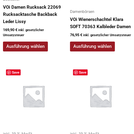
werden
werden
VOi Damen Rucksack 22069
Damenbörsen
Rucksacktasche Backback
VOi Wienerschachtel Klara
Leder Lissy
SOFT 70363 Kalbleder Damen
169,90
€
inkl. gesetzlicher
76,95
€
Umsatzsteuer
inkl. gesetzlicher Umsatzsteuer
Ausführung wählen
Ausführung wählen
Save
Save
inkl. 19 % MwSt.
inkl. 19 % MwSt.