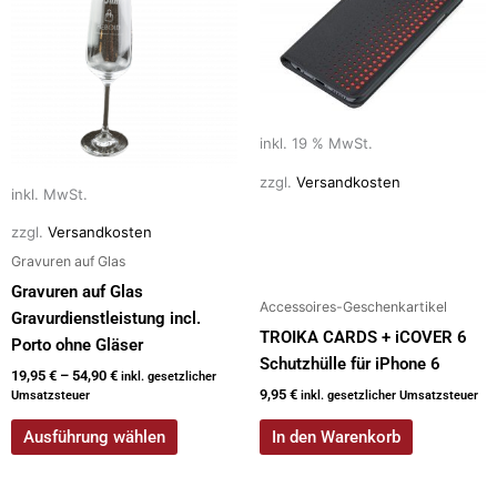
weist
mehrere
Varianten
auf.
Die
Optionen
inkl. 19 % MwSt.
können
zzgl.
Versandkosten
auf
inkl. MwSt.
der
zzgl.
Versandkosten
Produktseite
Gravuren auf Glas
gewählt
Gravuren auf Glas
werden
Accessoires-Geschenkartikel
Gravurdienstleistung incl.
TROIKA CARDS + iCOVER 6
Porto ohne Gläser
Schutzhülle für iPhone 6
19,95
€
–
54,90
€
inkl. gesetzlicher
9,95
€
Umsatzsteuer
inkl. gesetzlicher Umsatzsteuer
Ausführung wählen
In den Warenkorb