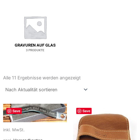
GRAVUREN AUF GLAS
3 PRODUKTE
Nach
Aktualität
Alle 11 Ergebnisse werden angezeigt
sortiert
Dieses
Dieses
Save
Save
Produkt
Produkt
weist
weist
mehrere
mehrere
inkl. MwSt.
Varianten
Varianten