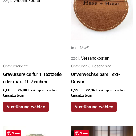
zzgl.
Versandkosten
auf.
auf.
Die
Die
Optionen
Optionen
können
können
auf
auf
der
der
inkl. MwSt.
Produktseite
Produktseite
gewählt
gewählt
zzgl.
Versandkosten
werden
werden
Gravurservice
Gravuren & Geschenke
Gravurservice für 1 Textzeile
Unverwechselbare Text-
oder max. 10 Zeichen
Gravur
5,00
€
–
25,00
€
0,99
€
–
22,95
€
inkl. gesetzlicher
inkl. gesetzlicher
Umsatzsteuer
Umsatzsteuer
Ausführung wählen
Ausführung wählen
Dieses
Save
Save