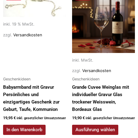
Produkt
weist
mehrere
Varianten
inkl. 19 % MwSt.
auf.
zzgl.
Versandkosten
Die
Optionen
können
auf
inkl. MwSt.
der
zzgl.
Versandkosten
Produktseite
Geschenkideen
Geschenkideen
gewählt
Babyarmband mit Gravur
Grande Cuvee Weinglas mit
werden
Persönliches und
individueller Gravur Glas
einzigartiges Geschenk zur
trockener Weisswein,
Geburt, Taufe, Kommunion
Bordeaux Glas
19,95
€
19,90
€
inkl. gesetzlicher Umsatzsteuer
inkl. gesetzlicher Umsatzsteuer
In den Warenkorb
Ausführung wählen