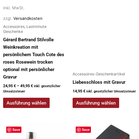
inkl. MwSt.
zzgl.
Versandkosten
Accessoires, Lastminute
Geschenke
Gérard Bertrand Stilvolle
Weinkreation mit
persönlichem Touch Cote des
roses Rosewein trocken
optional mit persönlicher
Accessoires-Geschenkartikel
Gravur
Liebesschloss mit Gravur
24,95
€
–
49,95
€
inkl. gesetzlicher
14,95
€
Umsatzsteuer
inkl. gesetzlicher Umsatzsteuer
Ausführung wählen
Ausführung wählen
Dieses
Save
Save
Produkt