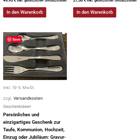
49,95
€
27,50
€
inkl. gesetzlicher Umsatzsteuer
inkl. gesetzlicher Umsatzsteuer
In den Warenkorb
In den Warenkorb
Save
inkl. 19 % MwSt.
zzgl.
Versandkosten
Geschenkideen
Persönliches und
einzigartiges Geschenk zur
Taufe, Kommunion, Hochzeit,
Einzug oder Jubiläum: Gravur-