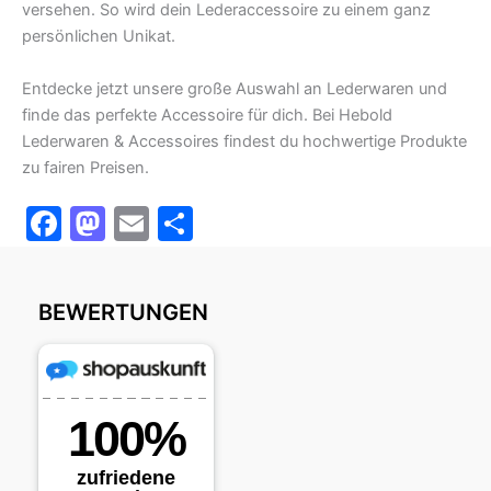
versehen. So wird dein Lederaccessoire zu einem ganz
persönlichen Unikat.
Entdecke jetzt unsere große Auswahl an Lederwaren und
finde das perfekte Accessoire für dich. Bei Hebold
Lederwaren & Accessoires findest du hochwertige Produkte
zu fairen Preisen.
F
M
E
T
a
a
m
ei
c
st
ai
le
BEWERTUNGEN
e
o
l
n
b
d
o
o
o
n
k