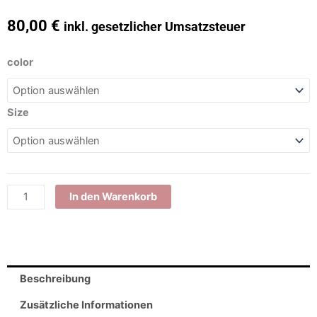
80,00
€
inkl. gesetzlicher Umsatzsteuer
Echtledergürtel
color
mit
Wechselschnalle
schwarz
Size
Menge
In den Warenkorb
Beschreibung
Zusätzliche Informationen