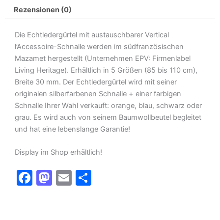
Rezensionen (0)
Die Echtledergürtel mit austauschbarer Vertical
l’Accessoire-Schnalle werden im südfranzösischen
Mazamet hergestellt (Unternehmen EPV: Firmenlabel
Living Heritage). Erhältlich in 5 Größen (85 bis 110 cm),
Breite 30 mm. Der Echtledergürtel wird mit seiner
originalen silberfarbenen Schnalle + einer farbigen
Schnalle Ihrer Wahl verkauft: orange, blau, schwarz oder
grau. Es wird auch von seinem Baumwollbeutel begleitet
und hat eine lebenslange Garantie!
Display im Shop erhältlich!
F
M
E
T
a
a
m
ei
c
st
ai
le