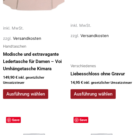
Die
Die
Optionen
Optionen
können
können
auf
auf
inkl. MwSt.
inkl. MwSt.
der
der
zzgl.
Versandkosten
zzgl.
Versandkosten
Produktseite
Produktseite
gewählt
gewählt
Handtaschen
werden
werden
Modische und extravagante
Ledertasche für Damen – Voi
Verschiedenes
Umhängetasche Kimara
Liebesschloss ohne Gravur
149,90
€
inkl. gesetzlicher
14,95
€
Umsatzsteuer
inkl. gesetzlicher Umsatzsteuer
Ausführung wählen
Ausführung wählen
Save
Save