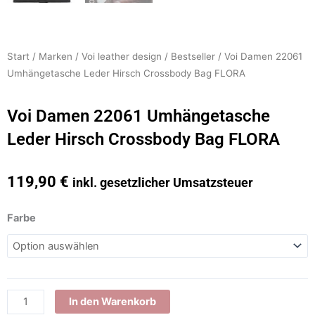
Start
/
Marken
/
Voi leather design
/
Bestseller
/ Voi Damen 22061
Umhängetasche Leder Hirsch Crossbody Bag FLORA
Voi Damen 22061 Umhängetasche
Leder Hirsch Crossbody Bag FLORA
119,90
€
inkl. gesetzlicher Umsatzsteuer
Voi
Farbe
Damen
22061
Umhängetasche
Leder
Hirsch
In den Warenkorb