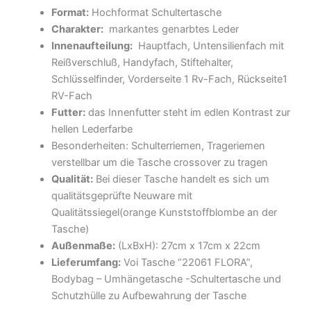
Format:
Hochformat Schultertasche
Charakter:
markantes genarbtes Leder
Innenaufteilung:
Hauptfach, Untensilienfach mit
Reißverschluß, Handyfach, Stiftehalter,
Schlüsselfinder, Vorderseite 1 Rv-Fach, Rückseite1
RV-Fach
Futter:
das Innenfutter steht im edlen Kontrast zur
hellen Lederfarbe
Besonderheiten: Schulterriemen, Trageriemen
verstellbar um die Tasche crossover zu tragen
Qualität:
Bei dieser Tasche handelt es sich um
qualitätsgeprüfte Neuware mit
Qualitätssiegel(orange Kunststoffblombe an der
Tasche)
Außenmaße:
(LxBxH): 27cm x 17cm x 22cm
Lieferumfang:
Voi Tasche “22061 FLORA”,
Bodybag – Umhängetasche -Schultertasche und
Schutzhülle zu Aufbewahrung der Tasche