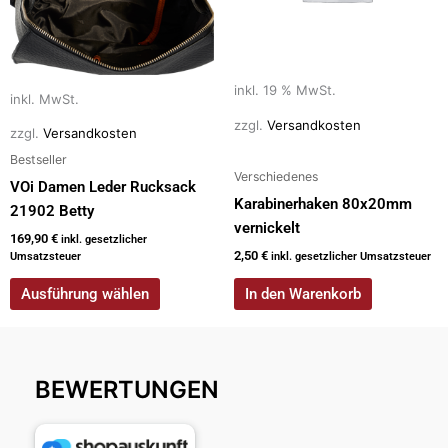
Die
Optionen
können
auf
inkl. 19 % MwSt.
inkl. MwSt.
der
zzgl.
Versandkosten
zzgl.
Versandkosten
Produktseite
Bestseller
gewählt
Verschiedenes
werden
VOi Damen Leder Rucksack
Karabinerhaken 80x20mm
21902 Betty
vernickelt
169,90
€
inkl. gesetzlicher
2,50
€
Umsatzsteuer
inkl. gesetzlicher Umsatzsteuer
Ausführung wählen
In den Warenkorb
BEWERTUNGEN