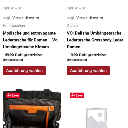
auf
auf
inkl. MwSt.
inkl. MwSt.
der
der
zzgl.
Versandkosten
zzgl.
Versandkosten
Produktseite
Produktseite
gewählt
gewählt
Handtaschen
Clutch
werden
werden
Modische und extravagante
VOi Delisha Umhängetasche
Ledertasche für Damen – Voi
Ledertasche Crossbody Leder
Umhängetasche Kimara
Damen
149,90
€
119,90
€
inkl. gesetzlicher
inkl. gesetzlicher
Umsatzsteuer
Umsatzsteuer
Ausführung wählen
Ausführung wählen
Dieses
Save
Save
Produkt
weist
mehrere
Varianten
auf.