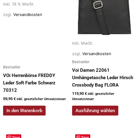
Varianten
inkl. 19 % MwSt.
auf.
zzgl.
Versandkosten
Die
Optionen
können
auf
inkl. MwSt.
der
zzgl.
Versandkosten
Produktseite
Bestseller
gewählt
Bestseller
werden
Voi Damen 22061
VOi Herrenbörse FREDDY
Umhängetasche Leder Hirsch
Leder Soft Farbe Schwarz
Crossbody Bag FLORA
70312
119,90
€
inkl. gesetzlicher
59,95
€
inkl. gesetzlicher Umsatzsteuer
Umsatzsteuer
In den Warenkorb
Ausführung wählen
Save
Save