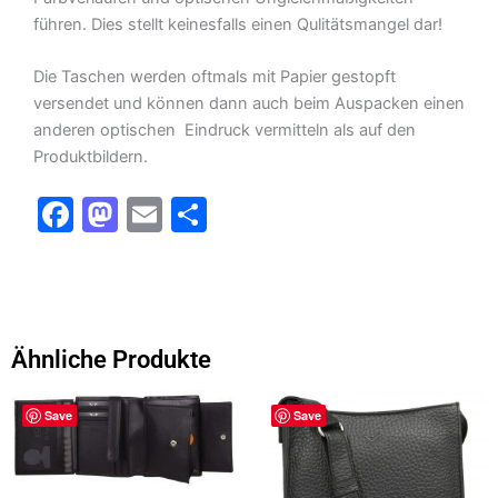
führen. Dies stellt keinesfalls einen Qulitätsmangel dar!
Die Taschen werden oftmals mit Papier gestopft
versendet und können dann auch beim Auspacken einen
anderen optischen Eindruck vermitteln als auf den
Produktbildern.
F
M
E
T
a
a
m
ei
c
st
ai
le
e
o
l
n
b
d
Ähnliche Produkte
o
o
Dieses
o
n
Save
Save
Produkt
k
weist
mehrere