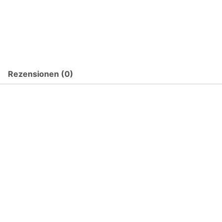
Rezensionen (0)
Dieses
Produkt