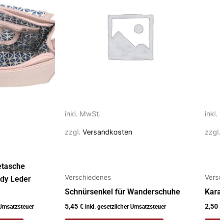
weist
mehrere
Varianten
auf.
Die
Optionen
können
auf
der
inkl. MwSt.
inkl
Produktseite
gewählt
zzgl.
Versandkosten
zzgl
werden
etasche
Verschiedenes
Vers
dy Leder
Schnürsenkel für Wanderschuhe
Kar
5,45
€
2,50
 Umsatzsteuer
inkl. gesetzlicher Umsatzsteuer