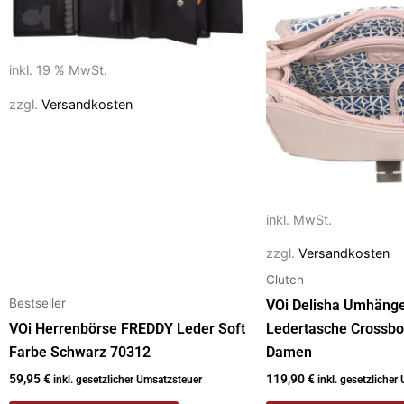
weist
mehrere
Varianten
inkl. 19 % MwSt.
auf.
Die
zzgl.
Versandkosten
Optionen
können
auf
der
Produktseite
inkl. MwSt.
gewählt
zzgl.
Versandkosten
werden
Clutch
Bestseller
VOi Delisha Umhäng
VOi Herrenbörse FREDDY Leder Soft
Ledertasche Crossbo
Farbe Schwarz 70312
Damen
59,95
€
119,90
€
inkl. gesetzlicher Umsatzsteuer
inkl. gesetzlicher