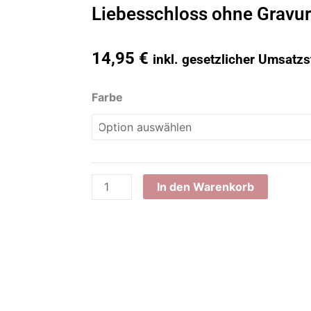
Liebesschloss ohne Gravur
14,95
€
inkl. gesetzlicher Umsatzs
Liebesschloss
Farbe
ohne
Gravur
Menge
In den Warenkorb