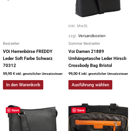
Die
Optionen
können
auf
inkl. MwSt.
der
zzgl.
Versandkosten
Produktseite
Bestseller
Sommer Bestseller
gewählt
werden
VOi Herrenbörse FREDDY
Voi Damen 21889
Leder Soft Farbe Schwarz
Umhängetasche Leder Hirsch
70312
Crossbody Bag Bristol
59,95
€
99,00
€
inkl. gesetzlicher Umsatzsteuer
inkl. gesetzlicher Umsatzsteuer
In den Warenkorb
Ausführung wählen
Dieses
Dieses
Save
Save
Produkt
Produkt
weist
weist
mehrere
mehrere