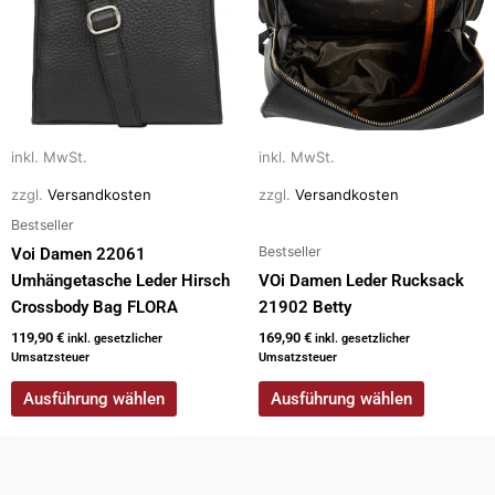
Varianten
Varianten
auf.
auf.
Die
Die
Optionen
Optionen
können
können
auf
auf
inkl. MwSt.
inkl. MwSt.
der
der
zzgl.
Versandkosten
zzgl.
Versandkosten
Produktseite
Produktseite
Bestseller
gewählt
gewählt
Bestseller
werden
werden
Voi Damen 22061
Umhängetasche Leder Hirsch
VOi Damen Leder Rucksack
Crossbody Bag FLORA
21902 Betty
119,90
€
169,90
€
inkl. gesetzlicher
inkl. gesetzlicher
Umsatzsteuer
Umsatzsteuer
Ausführung wählen
Ausführung wählen