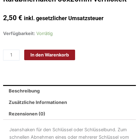
2,50
€
inkl. gesetzlicher Umsatzsteuer
Karabinerhaken
Verfügbarkeit:
Vorrätig
80x20mm
vernickelt
In den Warenkorb
Menge
Beschreibung
Zusätzliche Informationen
Rezensionen (0)
Jeanshaken für den Schlüssel oder Schlüsselbund. Zum
schnellen Abnehmen eines oder mehrerer Schlüssel vom