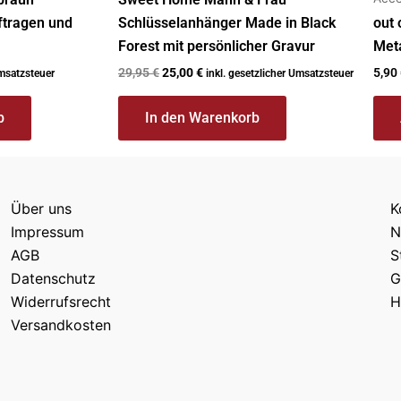
ftragen und
Schlüsselanhänger Made in Black
out 
Forest mit persönlicher Gravur
Meta
29,95
€
25,00
€
5,90
Umsatzsteuer
inkl. gesetzlicher Umsatzsteuer
b
In den Warenkorb
Über uns
K
Impressum
N
AGB
S
Datenschutz
G
Widerrufsrecht
H
Versandkosten