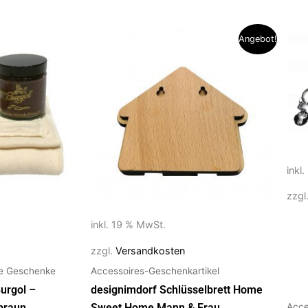
Ursprünglicher
Aktueller
Die
Angebot!
Preis
Preis
Pro
war:
ist:
29,95 €
25,00 €.
weis
meh
Vari
auf.
Die
Opt
inkl
kön
zzgl
auf
der
inkl. 19 % MwSt.
Prod
gew
zzgl.
Versandkosten
wer
te Geschenke
Accessoires-Geschenkartikel
urgol –
designimdorf Schlüsselbrett Home
Acce
braun
Sweet Home Mann & Frau