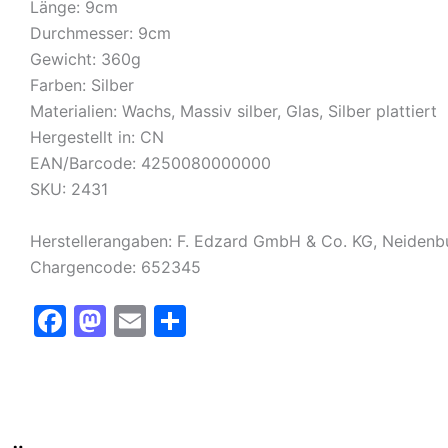
Länge: 9cm
Durchmesser: 9cm
Gewicht: 360g
Farben: Silber
Materialien: Wachs, Massiv silber, Glas, Silber plattiert
Hergestellt in: CN
EAN/Barcode: 4250080000000
SKU: 2431
Herstellerangaben: F. Edzard GmbH & Co. KG, Neidenb
Chargencode: 652345
F
M
E
T
a
a
m
ei
c
st
ai
le
e
o
l
n