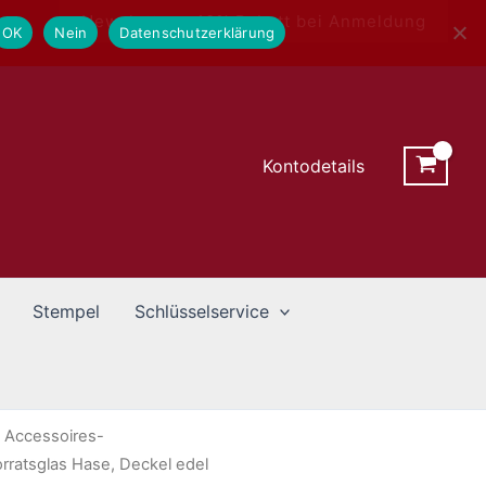
Newsletter - 10% Rabatt bei Anmeldung
OK
Nein
Datenschutzerklärung
Kontodetails
Stempel
Schlüsselservice
/
Accessoires-
ratsglas Hase, Deckel edel