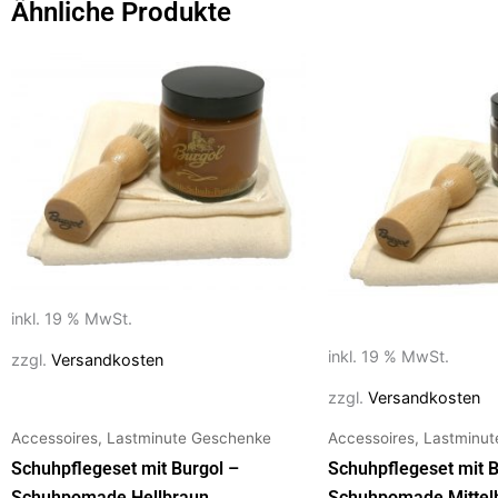
b
d
Ähnliche Produkte
o
o
o
n
k
inkl. 19 % MwSt.
inkl. 19 % MwSt.
zzgl.
Versandkosten
zzgl.
Versandkosten
Accessoires, Lastminute Geschenke
Accessoires, Lastminu
Schuhpflegeset mit Burgol –
Schuhpflegeset mit B
Schuhpomade Hellbraun
Schuhpomade Mittel