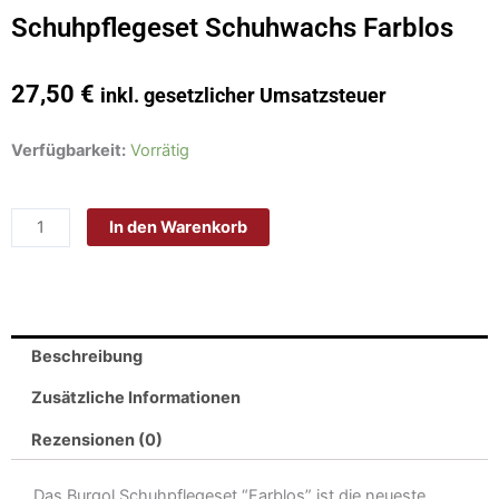
Schuhpflegeset Schuhwachs Farblos
27,50
€
inkl. gesetzlicher Umsatzsteuer
Schuhpflegeset
Verfügbarkeit:
Vorrätig
Schuhwachs
Farblos
In den Warenkorb
Menge
Beschreibung
Zusätzliche Informationen
Rezensionen (0)
Das Burgol Schuhpflegeset “Farblos” ist die neueste