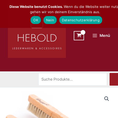
Zum
Suchen
Diese Website benutzt Cookies.
Wenn du die Website weiter nutz
Inhalt
gehen wir von deinem Einverständnis aus.
springen
OK
Nein
Datenschutzerklärung
Menü