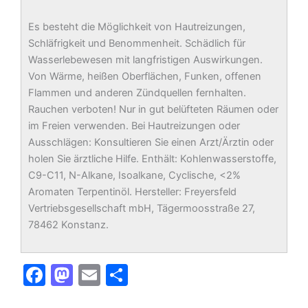
Es besteht die Möglichkeit von Hautreizungen,
Schläfrigkeit und Benommenheit. Schädlich für
Wasserlebewesen mit langfristigen Auswirkungen.
Von Wärme, heißen Oberflächen, Funken, offenen
Flammen und anderen Zündquellen fernhalten.
Rauchen verboten! Nur in gut belüfteten Räumen oder
im Freien verwenden. Bei Hautreizungen oder
Ausschlägen: Konsultieren Sie einen Arzt/Ärztin oder
holen Sie ärztliche Hilfe. Enthält: Kohlenwasserstoffe,
C9-C11, N-Alkane, Isoalkane, Cyclische, <2%
Aromaten Terpentinöl. Hersteller: Freyersfeld
Vertriebsgesellschaft mbH, Tägermoosstraße 27,
78462 Konstanz.
F
M
E
T
a
a
m
ei