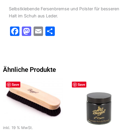
Selbstklebende Fersenbremse und Polster für besseren
Halt im Schuh aus Leder.
F
M
E
T
a
a
m
ei
c
st
ai
le
e
o
l
n
b
d
Ähnliche Produkte
o
o
o
n
Save
Save
k
inkl. 19 % MwSt.