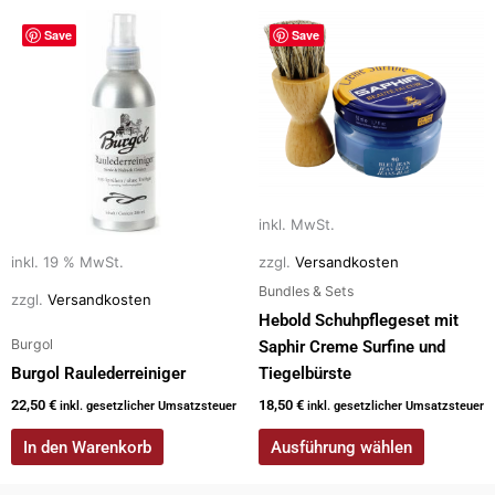
Dieses
Save
Save
Produkt
weist
mehrere
Varianten
auf.
Die
Optionen
inkl. MwSt.
können
auf
inkl. 19 % MwSt.
zzgl.
Versandkosten
der
Bundles & Sets
zzgl.
Versandkosten
Produktseite
Hebold Schuhpflegeset mit
gewählt
Burgol
Saphir Creme Surfine und
werden
Burgol Raulederreiniger
Tiegelbürste
22,50
€
18,50
€
inkl. gesetzlicher Umsatzsteuer
inkl. gesetzlicher Umsatzsteuer
In den Warenkorb
Ausführung wählen