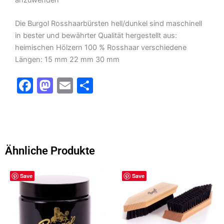
Die Burgol Rosshaarbürsten hell/dunkel sind maschinell
in bester und bewährter Qualität hergestellt aus:
heimischen Hölzern 100 % Rosshaar verschiedene
Längen: 15 mm 22 mm 30 mm
F
M
E
T
a
a
m
ei
c
st
ai
le
e
o
l
n
b
d
Ähnliche Produkte
o
o
o
n
Save
Save
k