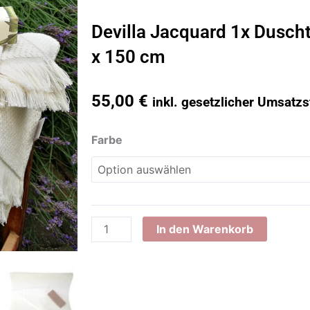
Devilla Jacquard 1x Dusch
x 150 cm
55,00
€
inkl. gesetzlicher Umsatzs
Devilla
Farbe
Jacquard
1x
Duschtuch
Bath
towel
In den Warenkorb
100
x
150
cm