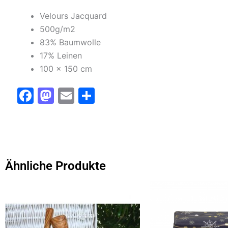
Velours Jacquard
500g/m2
83% Baumwolle
17% Leinen
100 x 150 cm
F
M
E
T
a
a
m
ei
c
st
ai
le
e
o
l
n
b
d
Ähnliche Produkte
o
o
o
n
k