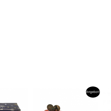
Ursprünglicher
Aktueller
Angebot!
Preis
Preis
war:
ist:
9,95 €
7,90 €.