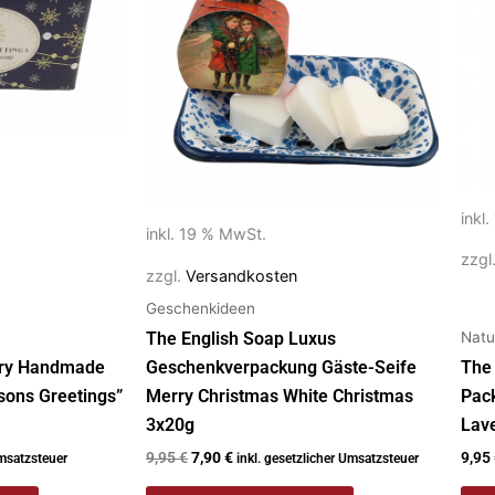
inkl
inkl. 19 % MwSt.
zzgl
zzgl.
Versandkosten
Geschenkideen
Natu
The English Soap Luxus
ry Handmade
Geschenkverpackung Gäste-Seife
The
sons Greetings”
Merry Christmas White Christmas
Pac
3x20g
Lav
9,95
€
7,90
€
9,95
Umsatzsteuer
inkl. gesetzlicher Umsatzsteuer