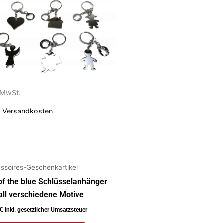
dukt
t
rere
anten
ionen
. MwSt.
nen
.
Versandkosten
uktseite
ählt
den
ssoires-Geschenkartikel
of the blue Schlüsselanhänger
ll verschiedene Motive
€
inkl. gesetzlicher Umsatzsteuer