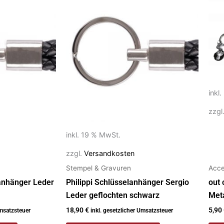
Pro
weis
meh
Vari
auf.
Die
Opt
inkl
kön
zzgl
auf
der
inkl. 19 % MwSt.
Prod
gew
zzgl.
Versandkosten
wer
Stempel & Gravuren
Acce
lanhänger Leder
Philippi Schlüsselanhänger Sergio
out 
Leder geflochten schwarz
Meta
18,90
€
5,90
Umsatzsteuer
inkl. gesetzlicher Umsatzsteuer