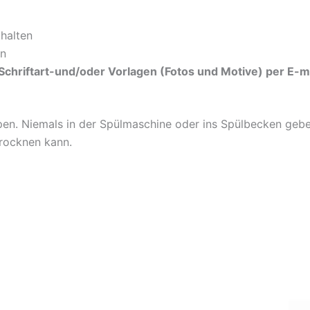
thalten
en
chriftart-und/oder Vorlagen (Fotos und Motive) per E-ma
appen. Niemals in der Spülmaschine oder ins Spülbecken ge
trocknen kann.
Die