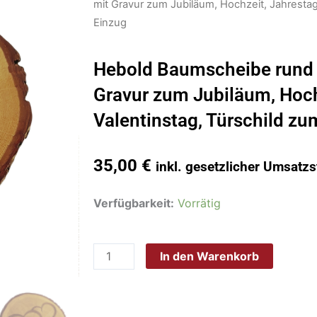
mit Gravur zum Jubiläum, Hochzeit, Jahrestag
Einzug
Hebold Baumscheibe rund 
Gravur zum Jubiläum, Hoch
Valentinstag, Türschild zu
35,00
€
inkl. gesetzlicher Umsatzs
Hebold
Verfügbarkeit:
Vorrätig
Baumscheibe
rund
In den Warenkorb
Spessart
Eiche
mit
Gravur