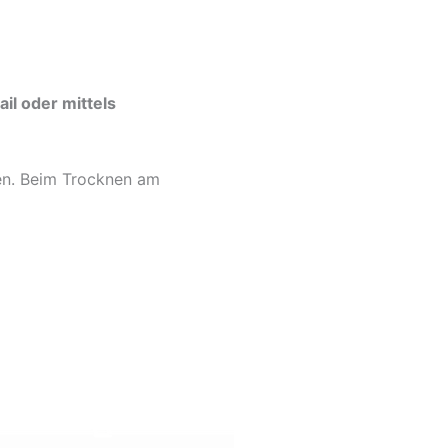
il oder mittels
ben. Beim Trocknen am
ses