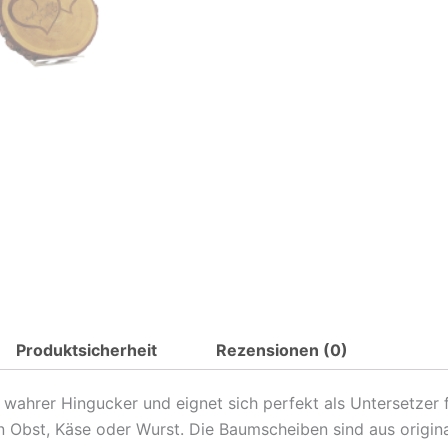
zum
Jubiläum,
Hochzeit,
Jahrestag,
Valentinstag,
Türschild
zum
Einzug
Menge
Produktsicherheit
Rezensionen (0)
n wahrer Hingucker und eignet sich perfekt als Untersetzer 
n Obst, Käse oder Wurst. Die Baumscheiben sind aus origina