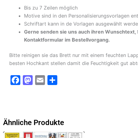
Bis zu 7 Zeilen möglich
Motive sind in den Personalisierungsvorlagen en
Schriftart kann in de Vorlagen ausgewählt werd
Gerne senden sie uns auch ihren Wunschtext, S
Kontaktformular im Bestellvorgang.
Bitte reinigen sie das Brett nur mit einem feuchten L
besten Hochkant stellen damit die Feuchtigkeit gut ab
F
M
E
T
a
a
m
ei
c
st
ai
le
e
o
l
n
b
d
Ähnliche Produkte
o
o
Dieses