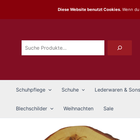
Zum
Diese Website benutzt Cookies.
Wenn du 
Inhalt
Suchen
springen
Schuhpflege
Schuhe
Lederwaren & Sons
Blechschilder
Weihnachten
Sale