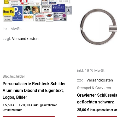
o
n
Produkt
k
weist
mehrere
Varianten
inkl. MwSt.
auf.
Die
zzgl.
Versandkosten
Optionen
können
auf
der
inkl. 19 % MwSt.
Produktseite
Blechschilder
gewählt
zzgl.
Versandkosten
Personalisierte Rechteck Schilder
werden
Stempel & Gravuren
Aluminium Dibond mit Eigentext,
Gravierter Schlüsse
Logos, Bilder
geflochten schwarz
15,50
€
–
178,00
€
inkl. gesetzlicher
25,00
€
Umsatzsteuer
inkl. gesetzlicher 