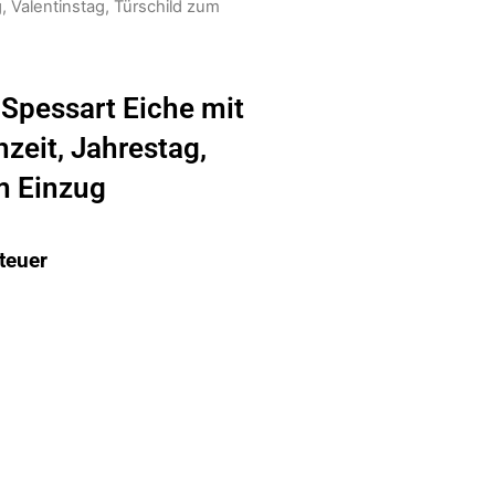
, Valentinstag, Türschild zum
Spessart Eiche mit
zeit, Jahrestag,
m Einzug
teuer