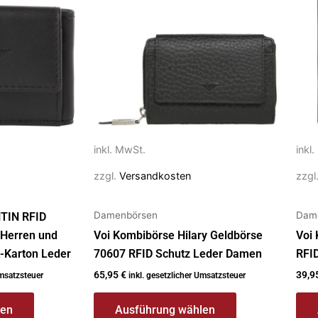
Varianten
Vari
auf.
auf.
Die
Die
Optionen
Opt
können
kön
auf
auf
der
der
Produktseite
Prod
inkl. MwSt.
inkl
gewählt
gew
zzgl.
Versandkosten
zzgl
werden
wer
Damenbörsen
Dam
NTIN RFID
 Herren und
Voi Kombibörse Hilary Geldbörse
Voi
-Karton Leder
70607 RFID Schutz Leder Damen
RFID
65,95
€
39,9
Umsatzsteuer
inkl. gesetzlicher Umsatzsteuer
len
Ausführung wählen