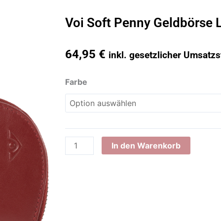
Voi Soft Penny Geldbörse
64,95
€
inkl. gesetzlicher Umsatzs
Voi
Farbe
Soft
Penny
Geldbörse
Leder
13
In den Warenkorb
cm
Damen
Menge