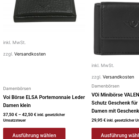
Varianten
Varianten
auf.
auf.
Die
Die
Optionen
Optionen
können
können
inkl. MwSt.
auf
auf
zzgl.
Versandkosten
der
der
Produktseite
Produktseite
inkl. MwSt.
gewählt
gewählt
zzgl.
Versandkosten
werden
werden
Damenbörsen
Damenbörsen
VOi Minibörse VALE
Voi Börse ELSA Portemonnaie Leder
Schutz Geschenk für
Damen klein
Damen mit Geschenk
37,50
€
–
42,50
€
inkl. gesetzlicher
29,95
€
Umsatzsteuer
inkl. gesetzlicher 
Ausführung wählen
Ausführung wäh