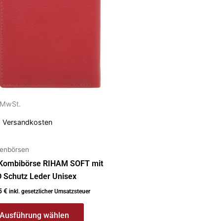
anten
ionen
nen
uktseite
. MwSt.
ählt
.
Versandkosten
den
enbörsen
 Kombibörse RIHAM SOFT mit
 Schutz Leder Unisex
5
€
inkl. gesetzlicher Umsatzsteuer
Ausführung wählen