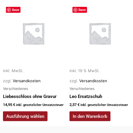
Dieses
Save
Save
Produkt
weist
mehrere
Varianten
auf.
Die
Optionen
können
auf
inkl. MwSt.
inkl. 19 % MwSt.
der
zzgl.
Versandkosten
zzgl.
Versandkosten
Produktseite
Verschiedenes
Verschiedenes
gewählt
Liebesschloss ohne Gravur
Leo Ersatzschuh
werden
14,95
€
2,37
€
inkl. gesetzlicher Umsatzsteuer
inkl. gesetzlicher Umsatzsteuer
Ausführung wählen
In den Warenkorb