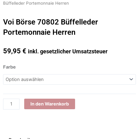
Büffelleder Portemonnaie Herren
Voi Börse 70802 Büffelleder
Portemonnaie Herren
59,95
€
inkl. gesetzlicher Umsatzsteuer
Voi
Farbe
Börse
70802
Büffelleder
Portemonnaie
Herren
In den Warenkorb
Menge