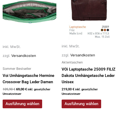
mehrere
mehrere
Varianten
Varianten
auf.
auf.
Die
Die
Optionen
Optionen
können
können
auf
auf
inkl. MwSt.
inkl. MwSt.
der
der
zzgl.
Versandkosten
zzgl.
Versandkosten
Produktseite
Produktseite
Aktentaschen
gewählt
gewählt
Sommer Bestseller
VOi Laptoptasche 25009 FILIZ
werden
werden
Voi Umhängetasche Hermine
Dakota Umhängetasche Leder
Crossover Bag Leder Damen
Unisex
109,90
€
69,00
€
219,00
€
inkl. gesetzlicher
inkl. gesetzlicher
Umsatzsteuer
Umsatzsteuer
Ausführung wählen
Ausführung wählen