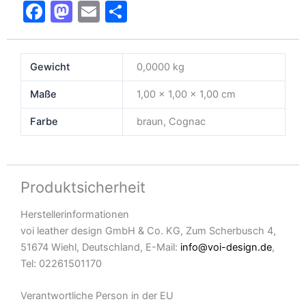
F
M
E
T
a
a
m
ei
c
st
ai
le
Gewicht
0,0000 kg
e
o
l
n
b
d
Maße
1,00 × 1,00 × 1,00 cm
o
o
Farbe
braun, Cognac
o
n
k
Produktsicherheit
Herstellerinformationen
voi leather design GmbH & Co. KG, Zum Scherbusch 4,
51674 Wiehl, Deutschland, E-Mail:
info@voi-design.de
,
Tel: 02261501170
Verantwortliche Person in der EU