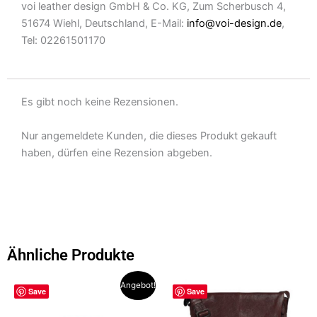
voi leather design GmbH & Co. KG, Zum Scherbusch 4,
51674 Wiehl, Deutschland, E-Mail:
info@voi-design.de
,
Tel: 02261501170
Es gibt noch keine Rezensionen.
Nur angemeldete Kunden, die dieses Produkt gekauft
haben, dürfen eine Rezension abgeben.
Ähnliche Produkte
Ursprünglicher
Aktueller
Dieses
Dieses
Angebot!
Save
Save
Preis
Preis
Produkt
Produkt
war:
ist:
weist
weist
109,90 €
69,00 €.