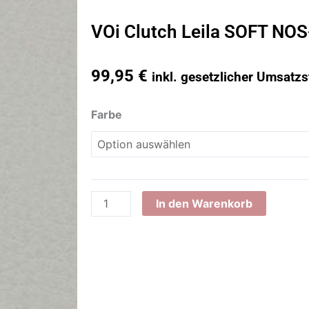
VOi Clutch Leila SOFT NOS
99,95
€
inkl. gesetzlicher Umsatzs
VOi
Farbe
Clutch
Leila
SOFT
NOS-
20649
In den Warenkorb
Glattleder
Menge