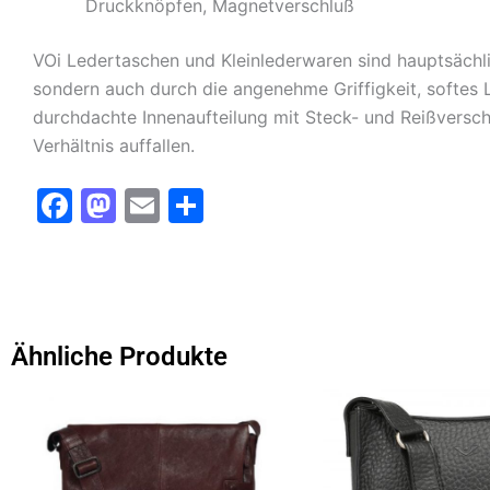
Druckknöpfen, Magnetverschluß
VOi Ledertaschen und Kleinlederwaren sind hauptsächli
sondern auch durch die angenehme Griffigkeit, softes 
durchdachte Innenaufteilung mit Steck- und Reißverschl
Verhältnis auffallen.
F
M
E
T
a
a
m
ei
c
st
ai
le
e
o
l
n
b
d
Ähnliche Produkte
o
o
Dieses
Dieses
o
n
Produkt
Produkt
k
weist
weist
mehrere
mehrere