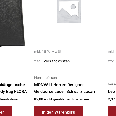
inkl. 19 % MwSt.
inkl
zzgl.
Versandkosten
zzgl
Herrenbörsen
Vers
mhängetasche
MONVALI Herren Designer
ody Bag FLORA
Geldbörse Leder Schwarz Locan
Leo
89,00
€
2,37
 Umsatzsteuer
inkl. gesetzlicher Umsatzsteuer
len
In den Warenkorb