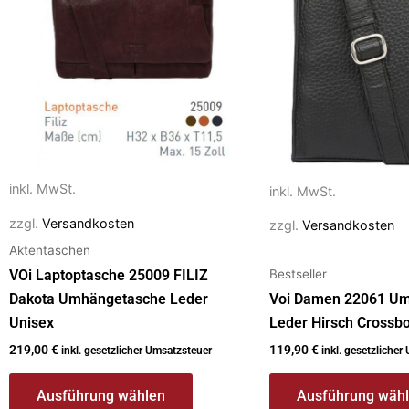
Varianten
Varianten
auf.
auf.
Die
Die
Optionen
Optionen
können
können
auf
auf
der
der
Produktseite
Produktseite
inkl. MwSt.
inkl. MwSt.
gewählt
gewählt
zzgl.
Versandkosten
zzgl.
Versandkosten
werden
werden
Aktentaschen
Bestseller
VOi Laptoptasche 25009 FILIZ
Dakota Umhängetasche Leder
Voi Damen 22061 U
Unisex
Leder Hirsch Crossb
219,00
€
119,90
€
inkl. gesetzlicher Umsatzsteuer
inkl. gesetzlicher
Ausführung wählen
Ausführung wäh